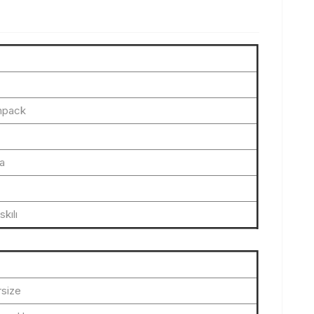
mpack
ka
kılı
size