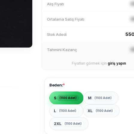
X
Alış Fiyatı
X
Ortalama Satış Fiyatı
550
Stok Adedi
X
Tahmini Kazanç
Fiyatları görmek için
giriş yapın
*
Beden:
S
M
(1100 Adet)
(1100 Adet)
L
XL
(1100 Adet)
(1100 Adet)
2XL
(1100 Adet)