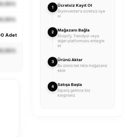
X,XX ₺
Ücretsiz Kayıt Ol
1
Giyimcenter'a ücretsiz üye
ol
X,XX ₺
Mağazanı Bağla
2
0 Adet
Shopify, Trendyol veya
diğer platformunu entegre
et
X,XX ₺
Ürünü Aktar
3
Bu ürünü tek tıkla mağazana
ekle
Satışa Başla
4
Sipariş gelince biz
kargolarız