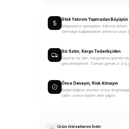
Stok Yatırımı Yapmadan Büyüyün
Mağazanızı genişletin, kârınızı artırın.
Sermaye bağlamadan binlerce ürün s
Siz Satın, Kargo Tedarikçiden
Siparişi siz alın, kargolama işlemini te
gerçekleştirsin. Türkiye geneli 2-3 iş
Önce Deneyin, Risk Almayın
Beğendiğiniz ürünleri önce dropshippi
satın, sonra toptan alım yapın.
Ürün Görsellerini İndir