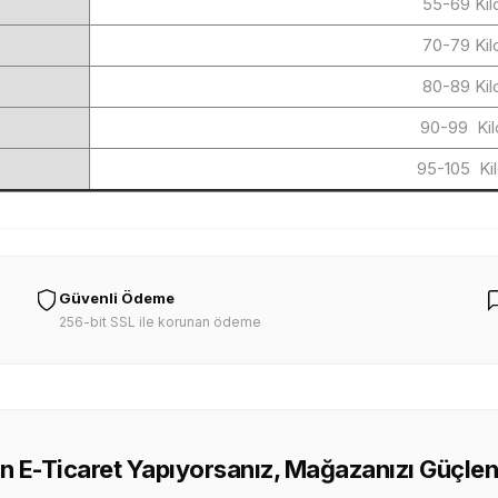
55-69 Kil
70-79 Kil
80-89 Kil
90-99 Kil
95-105 Ki
Güvenli Ödeme
256-bit SSL ile korunan ödeme
n E-Ticaret Yapıyorsanız, Mağazanızı Güçlen