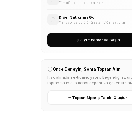
Tüm görselleri tek tıkla indir
Diğer Satıcıları Gör
Trendyol'da bu ürünü satan diğer satıcılar
Giyimcenter ile Başla
Önce Deneyin, Sonra Toptan Alın
Risk almadan e-ticaret yapın. Beğendiğiniz ürü
toptan satın alıp kendi deponuza çekebilirsiniz
Toptan Sipariş Talebi Oluştur