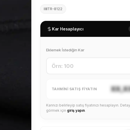
TR-8122
Kar Hesaplayıcı
Eklemek İstediğin Kar
XX,X
TAHMINI SATIŞ FIYATIN
Karınızı belirleyip satış fiyatınızı hesaplayın. Detayl
görmek için
giriş yapın
.