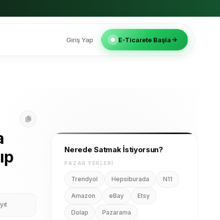
Giriş Yap
E-Ticarete Başla
a
Nerede Satmak İstiyorsun?
ıp
PAZAR YERLERI
Trendyol
Hepsiburada
N11
Amazon
eBay
Etsy
yıt
Dolap
Pazarama