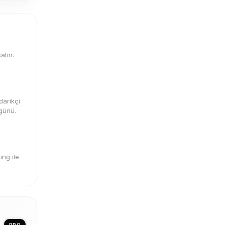
atın.
darikçi
 günü.
ng ile
PRO