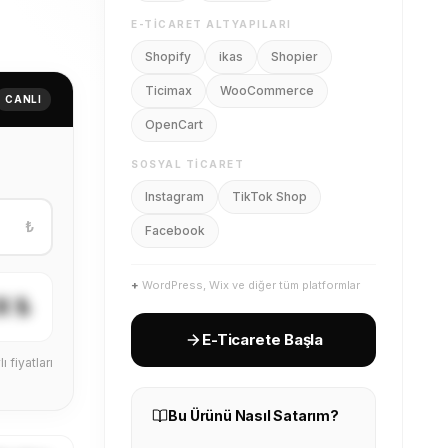
E-TICARET ALTYAPILARI
Shopify
ikas
Shopier
Ticimax
WooCommerce
CANLI
OpenCart
SOSYAL TICARET
Instagram
TikTok Shop
₺
Facebook
+
WordPress, Wix ve diğer tüm platformlar
X ₺
E-Ticarete Başla
ı fiyatları
Bu Ürünü Nasıl Satarım?