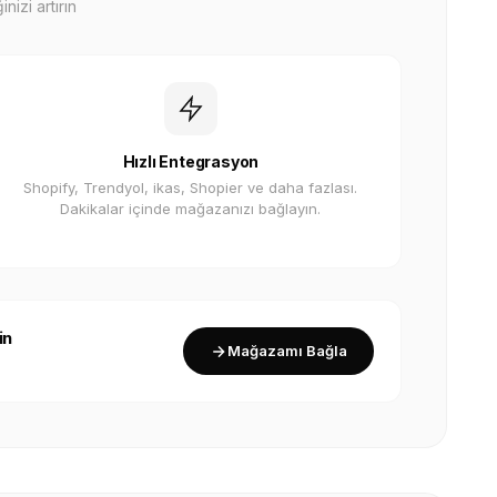
nizi artırın
Hızlı Entegrasyon
Shopify, Trendyol, ikas, Shopier ve daha fazlası.
Dakikalar içinde mağazanızı bağlayın.
in
Mağazamı Bağla