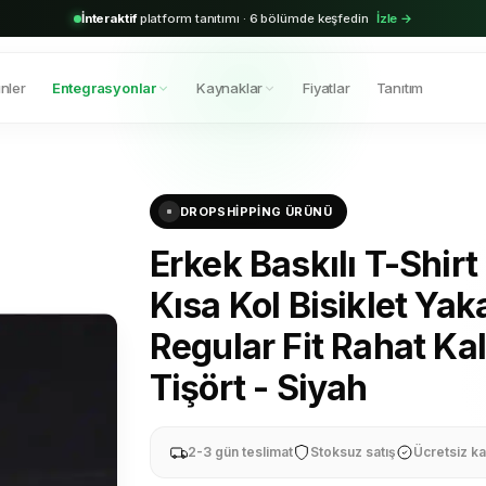
2.000+
aktif bayi · Shopify & Trendyol entegrasyonu hazır
Hemen başla →
nler
Entegrasyonlar
Kaynaklar
Fiyatlar
Tanıtım
DROPSHIPPING ÜRÜNÜ
Erkek Baskılı T-Shirt
Kısa Kol Bisiklet Yak
Regular Fit Rahat Kal
Tişört - Siyah
2-3 gün teslimat
Stoksuz satış
Ücretsiz ka