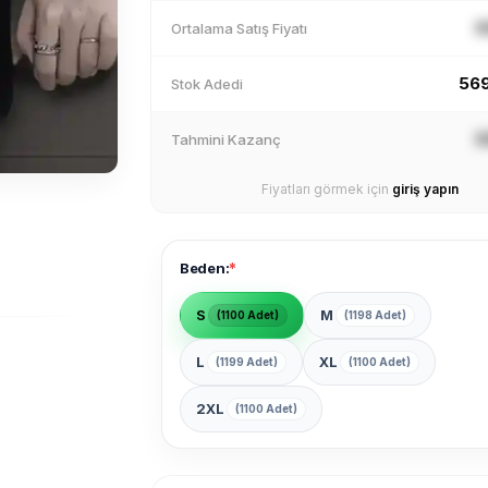
X
Ortalama Satış Fiyatı
56
Stok Adedi
X
Tahmini Kazanç
Fiyatları görmek için
giriş yapın
*
Beden:
S
M
(1100 Adet)
(1198 Adet)
L
XL
(1199 Adet)
(1100 Adet)
2XL
(1100 Adet)