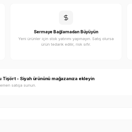
Sermaye Bağlamadan Büyüyün
Yeni ürünler için stok yatırımı yapmayın. Satış olursa
ürün tedarik edilir, risk sıfır.
lu Tişört - Siyah ürününü mağazanıza ekleyin
hemen satışa sunun.