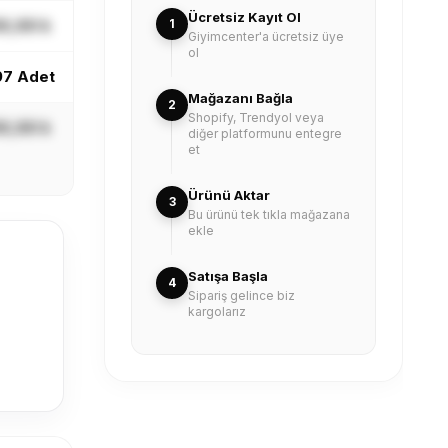
Mağazanı Bağla
2
X,XX ₺
Shopify, Trendyol veya
diğer platformunu entegre
et
97 Adet
Ürünü Aktar
3
Bu ürünü tek tıkla mağazana
X,XX ₺
ekle
Satışa Başla
4
Sipariş gelince biz
kargolarız