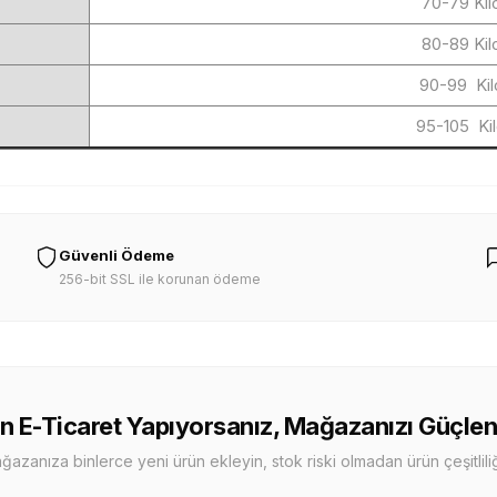
70-79 Kil
80-89 Kil
90-99 Kil
95-105 Ki
Güvenli Ödeme
256-bit SSL ile korunan ödeme
n E-Ticaret Yapıyorsanız, Mağazanızı Güçlen
zanıza binlerce yeni ürün ekleyin, stok riski olmadan ürün çeşitliliği