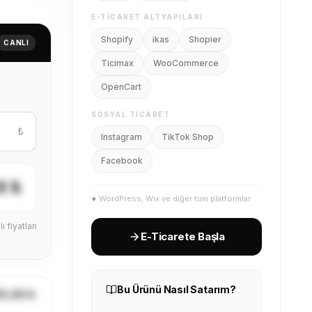
Ticimax
WooCommerce
OpenCart
CANLI
SOSYAL TICARET
Instagram
TikTok Shop
Facebook
₺
+
WordPress, Wix ve diğer tüm platformlar
E-Ticarete Başla
X ₺
ı fiyatları
Bu Ürünü Nasıl Satarım?
Ücretsiz Kayıt Ol
1
Giyimcenter'a ücretsiz üye
ol
X,XX ₺