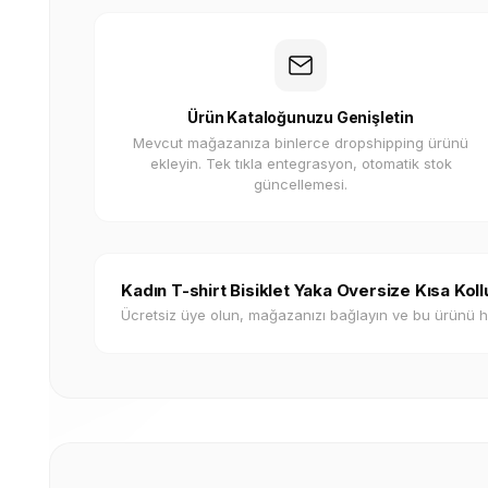
Ürün Kataloğunuzu Genişletin
Mevcut mağazanıza binlerce dropshipping ürünü
ekleyin. Tek tıkla entegrasyon, otomatik stok
güncellemesi.
Kadın T-shirt Bisiklet Yaka Oversize Kısa Kol
Ücretsiz üye olun, mağazanızı bağlayın ve bu ürünü 