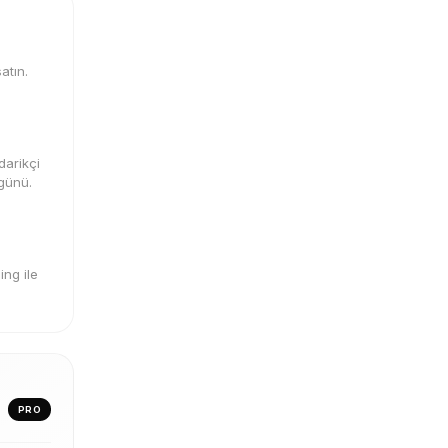
atın.
darikçi
 günü.
ng ile
PRO