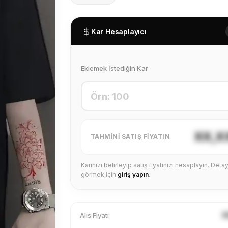
Kar Hesaplayıcı
Eklemek İstediğin Kar
XX,X
TAHMINI SATIŞ FIYATIN
Karınızı belirleyip satış fiyatınızı hesaplayın. Detayl
görmek için
giriş yapın
.
X
Alış Fiyatı