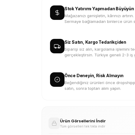
Stok Yatırımı Yapmadan Büyüyün
Mağazanızı genişletin, kârınızı artırın.
Sermaye bağlamadan binlerce ürün s
Siz Satın, Kargo Tedarikçiden
Siparişi siz alın, kargolama işlemini te
gerçekleştirsin. Türkiye geneli 2-3 iş
Önce Deneyin, Risk Almayın
Beğendiğiniz ürünleri önce dropshippi
satın, sonra toptan alım yapın.
Ürün Görsellerini İndir
Tüm görselleri tek tıkla indir