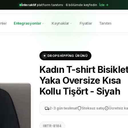
2.000+
aktif bayi · Shopify & Trendyol entegrasyonu hazır
Hemen başla →
nler
Entegrasyonlar
Kaynaklar
Fiyatlar
Tanıtım
DROPSHIPPING ÜRÜNÜ
Kadın T-shirt Bisikle
Yaka Oversize Kısa
Kollu Tişört - Siyah
2-3 gün teslimat
Stoksuz satış
Ücretsiz ka
TR-8184