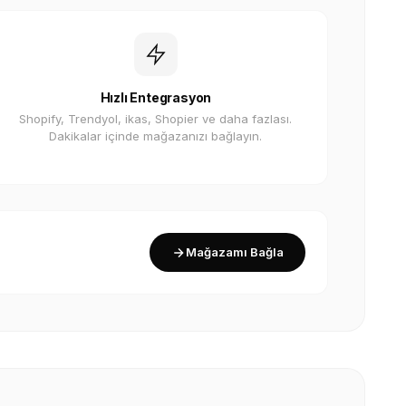
Hızlı Entegrasyon
Shopify, Trendyol, ikas, Shopier ve daha fazlası.
Dakikalar içinde mağazanızı bağlayın.
Mağazamı Bağla