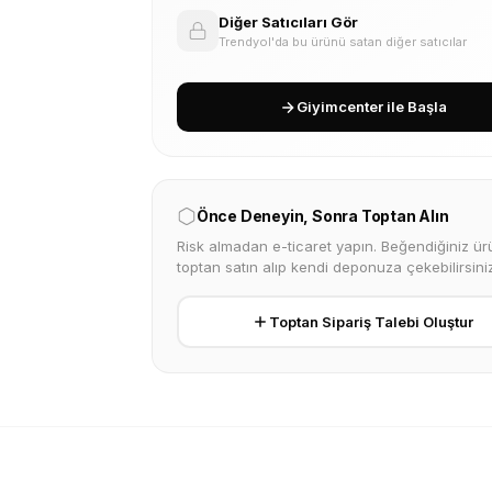
Diğer Satıcıları Gör
Trendyol'da bu ürünü satan diğer satıcılar
Giyimcenter ile Başla
Önce Deneyin, Sonra Toptan Alın
Risk almadan e-ticaret yapın. Beğendiğiniz ürü
toptan satın alıp kendi deponuza çekebilirsiniz
Toptan Sipariş Talebi Oluştur