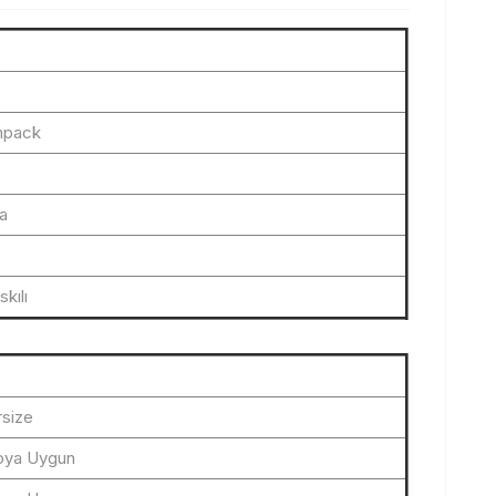
mpack
ka
kılı
size
oya Uygun