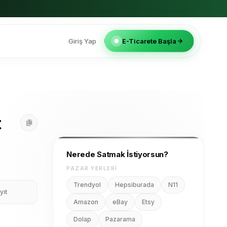
Giriş Yap
E-Ticarete Başla
Nerede Satmak İstiyorsun?
t
PAZAR YERLERI
Trendyol
Hepsiburada
N11
Amazon
eBay
Etsy
Dolap
Pazarama
yıt
E-TICARET ALTYAPILARI
Shopify
ikas
Shopier