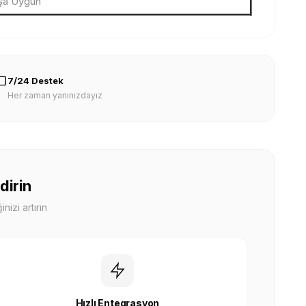
aşa Uygun
7/24 Destek
Her zaman yanınızdayız
dirin
nizi artırın
Hızlı Entegrasyon