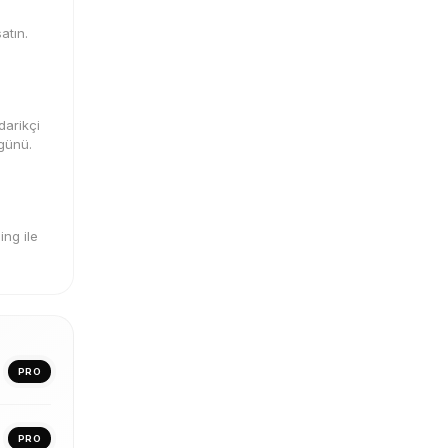
atın.
darikçi
 günü.
ng ile
PRO
PRO