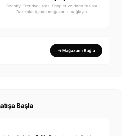
Shopify, Trendyol, ikas, Shopier ve daha fazlası.
Dakikalar içinde mağazanızı bağlayın.
Mağazamı Bağla
Satışa Başla