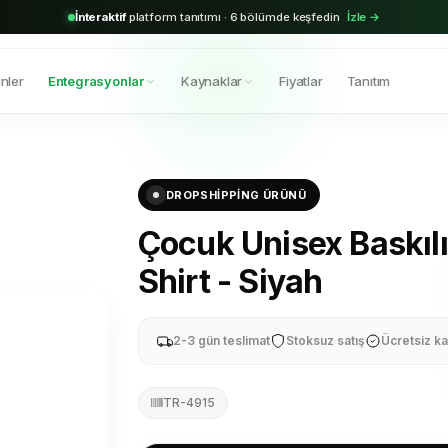
2.000+
aktif bayi · Shopify & Trendyol entegrasyonu hazır
Hemen başla →
nler
Entegrasyonlar
Kaynaklar
Fiyatlar
Tanıtım
DROPSHIPPING ÜRÜNÜ
Çocuk Unisex Baskılı
Shirt - Siyah
2-3 gün teslimat
Stoksuz satış
Ücretsiz ka
TR-4915