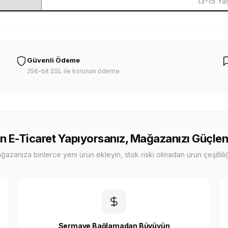
13-15 Y
Güvenli Ödeme
256-bit SSL ile korunan ödeme
n E-Ticaret Yapıyorsanız, Mağazanızı Güçlen
zanıza binlerce yeni ürün ekleyin, stok riski olmadan ürün çeşitliliği
Sermaye Bağlamadan Büyüyün