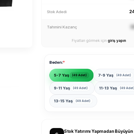
2
Stok Adedi
X
Tahmini Kazanç
Fiyatları görmek için
giriş yapın
*
Beden:
5-7 Yaş
7-9 Yaş
(49 Adet)
(49 Adet)
9-11 Yaş
11-13 Yaş
(49 Adet)
(49 Adet
13-15 Yaş
(49 Adet)
Stok Yatırımı Yapmadan Büyüyün