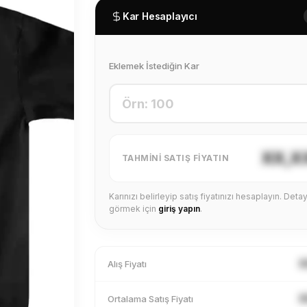
Kar Hesaplayıcı
Eklemek İstediğin Kar
XX,X
TAHMINI SATIŞ FIYATIN
Karınızı belirleyip satış fiyatınızı hesaplayın. Detayl
görmek için
giriş yapın
.
X
Alış Fiyatı
X
Ortalama Satış Fiyatı