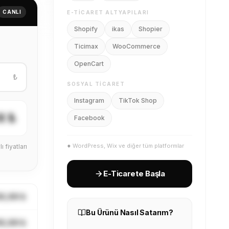
CANLI
E-TICARET ALTYAPILARI
Shopify
ikas
Shopier
Ticimax
WooCommerce
OpenCart
₺
SOSYAL TICARET
Instagram
TikTok Shop
X ₺
Facebook
+
WordPress, Wix ve diğer tüm platformlar
ı fiyatları
E-Ticarete Başla
X,XX ₺
Bu Ürünü Nasıl Satarım?
X,XX ₺