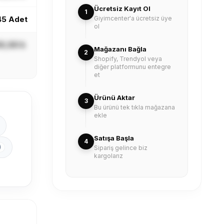
Ücretsiz Kayıt Ol
1
45 Adet
Giyimcenter'a ücretsiz üye
ol
X,XX ₺
Mağazanı Bağla
2
Shopify, Trendyol veya
diğer platformunu entegre
et
Ürünü Aktar
3
Bu ürünü tek tıkla mağazana
ekle
Satışa Başla
4
)
Sipariş gelince biz
kargolarız