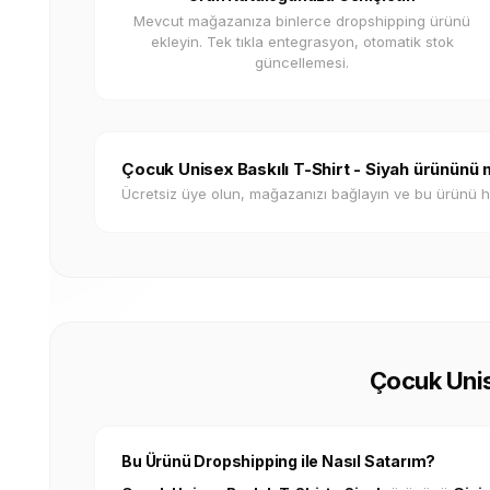
Mevcut mağazanıza binlerce dropshipping ürünü
ekleyin. Tek tıkla entegrasyon, otomatik stok
güncellemesi.
Çocuk Unisex Baskılı T-Shirt - Siyah ürününü
Ücretsiz üye olun, mağazanızı bağlayın ve bu ürünü 
Çocuk Unise
Bu Ürünü Dropshipping ile Nasıl Satarım?