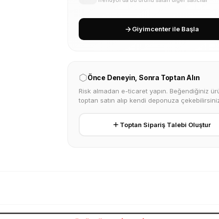
Giyimcenter ile Başla
Önce Deneyin, Sonra Toptan Alın
Risk almadan e-ticaret yapın. Beğendiğiniz ürü
toptan satın alıp kendi deponuza çekebilirsiniz
Toptan Sipariş Talebi Oluştur