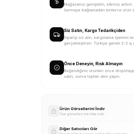
Mağazanızı genişletin, kârınızı artırın.
Sermaye bağlamadan binlerce ürün s
Siz Satın, Kargo Tedarikçiden
Siparişi siz alın, kargolama işlemini te
gerçekleştirsin. Türkiye geneli 2-3 iş
Önce Deneyin, Risk Almayın
Beğendiğiniz ürünleri önce dropshippi
satın, sonra toptan alım yapın.
Ürün Görsellerini İndir
Tüm görselleri tek tıkla indir
Diğer Satıcıları Gör
Trendyol'da bu ürünü satan diğer satıcılar