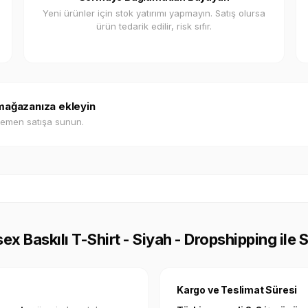
Yeni ürünler için stok yatırımı yapmayın. Satış olursa
ürün tedarik edilir, risk sıfır.
 mağazanıza ekleyin
hemen satışa sunun.
x Baskılı T-Shirt - Siyah - Dropshipping ile 
Kargo ve Teslimat Süresi