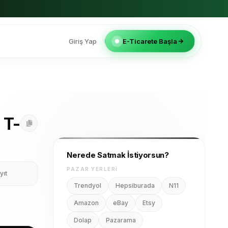
Giriş Yap
E-Ticarete Başla
 T-
Nerede Satmak İstiyorsun?
PAZAR YERLERI
yıt
Trendyol
Hepsiburada
N11
Amazon
eBay
Etsy
Dolap
Pazarama