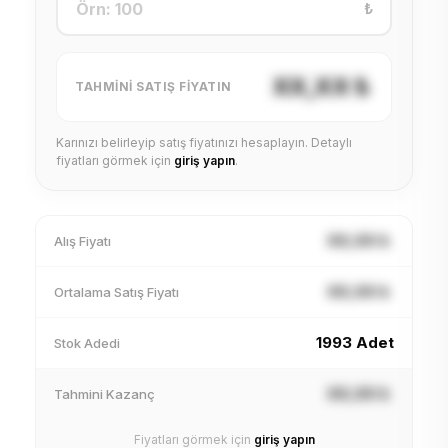
₺
XX,XX ₺
TAHMINI SATIŞ FIYATIN
Karınızı belirleyip satış fiyatınızı hesaplayın. Detaylı
fiyatları görmek için
giriş yapın
.
XX,XX ₺
Alış Fiyatı
XX,XX ₺
Ortalama Satış Fiyatı
1993 Adet
Stok Adedi
XX,XX ₺
Tahmini Kazanç
Fiyatları görmek için
giriş yapın