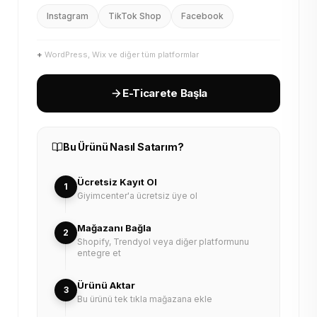
Instagram
TikTok Shop
Facebook
+
WordPress, Wix ve diğer tüm platformlar
E-Ticarete Başla
Bu Ürünü Nasıl Satarım?
Ücretsiz Kayıt Ol
1
Giyimcenter'a ücretsiz üye ol
Mağazanı Bağla
2
Shopify, Trendyol veya diğer platformunu
entegre et
Ürünü Aktar
3
Bu ürünü tek tıkla mağazana ekle