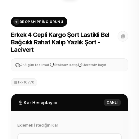
DROPSHIPPING ÜRÜNÜ
Erkek 4 Cepli Kargo Şort Lastikli Bel
Bağcıklı Rahat Kalıp Yazlık Şort -
Lacivert
2-3 gün teslimat
Stoksuz satış
Ücretsiz kayıt
TR-10770
Kar Hesaplayıcı
CANLI
Eklemek İstediğin Kar