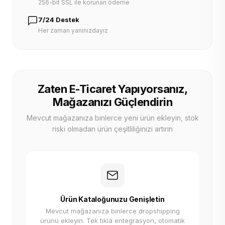
256-bit SSL ile korunan ödeme
7/24 Destek
Her zaman yanınızdayız
Zaten E-Ticaret Yapıyorsanız,
Mağazanızı Güçlendirin
Mevcut mağazanıza binlerce yeni ürün ekleyin, stok
riski olmadan ürün çeşitliliğinizi artırın
Ürün Kataloğunuzu Genişletin
Mevcut mağazanıza binlerce dropshipping
ürünü ekleyin. Tek tıkla entegrasyon, otomatik