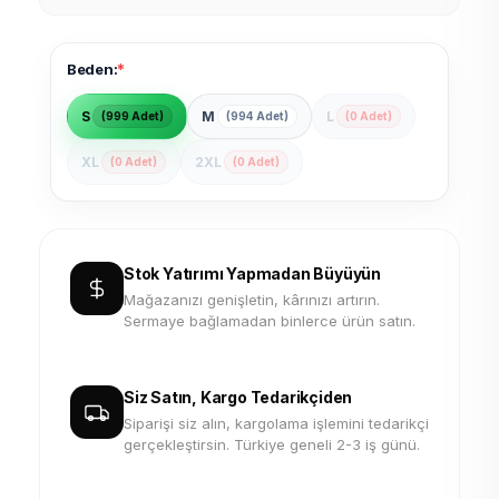
*
Beden:
S
M
L
(999 Adet)
(994 Adet)
(0 Adet)
XL
2XL
(0 Adet)
(0 Adet)
Stok Yatırımı Yapmadan Büyüyün
Mağazanızı genişletin, kârınızı artırın.
Sermaye bağlamadan binlerce ürün satın.
Siz Satın, Kargo Tedarikçiden
Siparişi siz alın, kargolama işlemini tedarikçi
gerçekleştirsin. Türkiye geneli 2-3 iş günü.