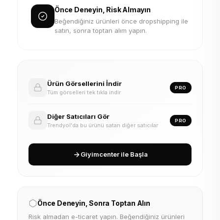
Önce Deneyin, Risk Almayın
Beğendiğiniz ürünleri önce dropshipping ile
satın, sonra toptan alım yapın.
Ürün Görsellerini İndir
PRO
Tüm görselleri tek tıkla indir
Diğer Satıcıları Gör
PRO
Trendyol'da bu ürünü satan diğer satıcılar
Giyimcenter ile Başla
Önce Deneyin, Sonra Toptan Alın
Risk almadan e-ticaret yapın. Beğendiğiniz ürünleri