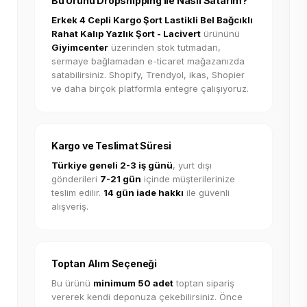
Bu Ürünü Dropshipping ile Nasıl Satarım?
Erkek 4 Cepli Kargo Şort Lastikli Bel Bağcıklı
Rahat Kalıp Yazlık Şort - Lacivert
ürününü
Giyimcenter
üzerinden stok tutmadan,
sermaye bağlamadan e-ticaret mağazanızda
satabilirsiniz. Shopify, Trendyol, ikas, Shopier
ve daha birçok platformla entegre çalışıyoruz.
Kargo ve Teslimat Süresi
Türkiye geneli 2-3 iş günü
, yurt dışı
gönderileri
7-21 gün
içinde müşterilerinize
teslim edilir.
14 gün iade hakkı
ile güvenli
alışveriş.
Toptan Alım Seçeneği
Bu ürünü
minimum 50 adet
toptan sipariş
vererek kendi deponuza çekebilirsiniz. Önce