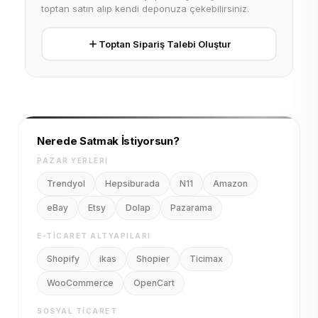
toptan satın alıp kendi deponuza çekebilirsiniz.
Toptan Sipariş Talebi Oluştur
Nerede Satmak İstiyorsun?
PAZAR YERLERI
Trendyol
Hepsiburada
N11
Amazon
eBay
Etsy
Dolap
Pazarama
E-TICARET ALTYAPILARI
Shopify
ikas
Shopier
Ticimax
WooCommerce
OpenCart
SOSYAL TICARET