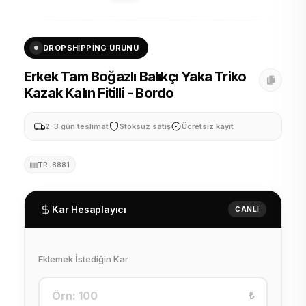
DROPSHIPPING ÜRÜNÜ
Erkek Tam Boğazlı Balıkçı Yaka Triko
Kazak Kalın Fitilli - Bordo
2-3 gün teslimat
Stoksuz satış
Ücretsiz kayıt
TR-8881
Kar Hesaplayıcı
CANLI
Eklemek İstediğin Kar
₺