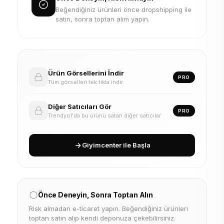
Beğendiğiniz ürünleri önce dropshipping ile
satın, sonra toptan alım yapın.
Ürün Görsellerini İndir
PRO
Tüm görselleri tek tıkla indir
Diğer Satıcıları Gör
PRO
Trendyol'da bu ürünü satan diğer satıcılar
Giyimcenter ile Başla
Önce Deneyin, Sonra Toptan Alın
Risk almadan e-ticaret yapın. Beğendiğiniz ürünleri
toptan satın alıp kendi deponuza çekebilirsiniz.