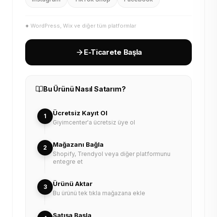
+
WordPress, Wix ve diğer tüm platformlar
E-Ticarete Başla
Bu Ürünü Nasıl Satarım?
Ücretsiz Kayıt Ol
1
Giyimcenter'a ücretsiz üye ol
Mağazanı Bağla
2
Shopify, Trendyol veya diğer platformunu
entegre et
Ürünü Aktar
3
Bu ürünü tek tıkla mağazana ekle
Satışa Başla