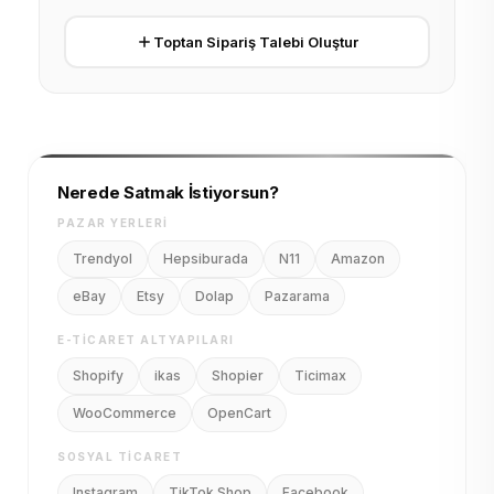
Toptan Sipariş Talebi Oluştur
Nerede Satmak İstiyorsun?
PAZAR YERLERI
Trendyol
Hepsiburada
N11
Amazon
eBay
Etsy
Dolap
Pazarama
E-TICARET ALTYAPILARI
Shopify
ikas
Shopier
Ticimax
WooCommerce
OpenCart
SOSYAL TICARET
Instagram
TikTok Shop
Facebook