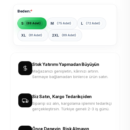
*
Beden:
S
M
L
(88 Adet)
(75 Adet)
(72 Adet)
XL
2XL
(81 Adet)
(89 Adet)
Stok Yatırımı Yapmadan Büyüyün
Mağazanızı genişletin, kârınızı artırın.
Sermaye bağlamadan binlerce ürün satın.
Siz Satın, Kargo Tedarikçiden
Siparişi siz alın, kargolama işlemini tedarikçi
gerçekleştirsin. Türkiye geneli 2-3 iş günü.
Önce Deneyin, Risk Almayın