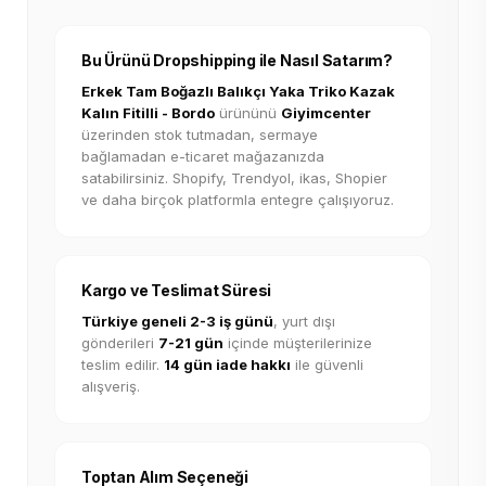
Bu Ürünü Dropshipping ile Nasıl Satarım?
Erkek Tam Boğazlı Balıkçı Yaka Triko Kazak
Kalın Fitilli - Bordo
ürününü
Giyimcenter
üzerinden stok tutmadan, sermaye
bağlamadan e-ticaret mağazanızda
satabilirsiniz. Shopify, Trendyol, ikas, Shopier
ve daha birçok platformla entegre çalışıyoruz.
Kargo ve Teslimat Süresi
Türkiye geneli 2-3 iş günü
, yurt dışı
gönderileri
7-21 gün
içinde müşterilerinize
teslim edilir.
14 gün iade hakkı
ile güvenli
alışveriş.
Toptan Alım Seçeneği