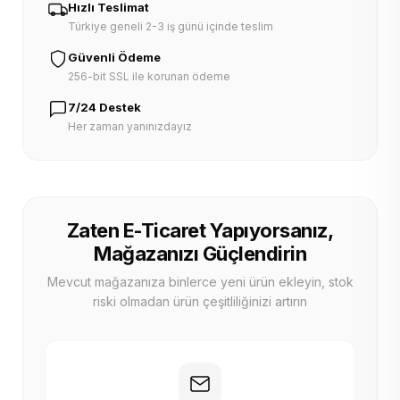
Hızlı Teslimat
Türkiye geneli 2-3 iş günü içinde teslim
Güvenli Ödeme
256-bit SSL ile korunan ödeme
7/24 Destek
Her zaman yanınızdayız
Zaten E-Ticaret Yapıyorsanız,
Mağazanızı Güçlendirin
Mevcut mağazanıza binlerce yeni ürün ekleyin, stok
riski olmadan ürün çeşitliliğinizi artırın