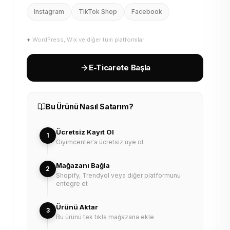
Instagram
TikTok Shop
Facebook
+
WordPress, Wix ve diğer tüm platformlar
E-Ticarete Başla
Bu Ürünü Nasıl Satarım?
Ücretsiz Kayıt Ol
1
Giyimcenter'a ücretsiz üye ol
Mağazanı Bağla
2
Shopify, Trendyol veya diğer platformunu
entegre et
Ürünü Aktar
3
Bu ürünü tek tıkla mağazana ekle