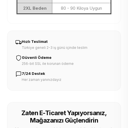
2XL Beden
80 - 90 Kiloya Uygun
Hızlı Teslimat
Türkiye geneli 2-3 iş günü içinde teslim
Güvenli Ödeme
256-bit SSL ile korunan ödeme
7/24 Destek
Her zaman yanınızdayız
Zaten E-Ticaret Yapıyorsanız,
Mağazanızı Güçlendirin