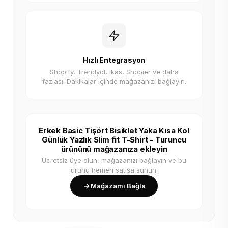
Hızlı Entegrasyon
Shopify, Trendyol, ikas, Shopier ve daha
fazlası. Dakikalar içinde mağazanızı bağlayın.
Erkek Basic Tişört Bisiklet Yaka Kısa Kol
Günlük Yazlık Slim fit T-Shirt - Turuncu
ürününü mağazanıza ekleyin
Ücretsiz üye olun, mağazanızı bağlayın ve bu
ürünü hemen satışa sunun.
Mağazamı Bağla