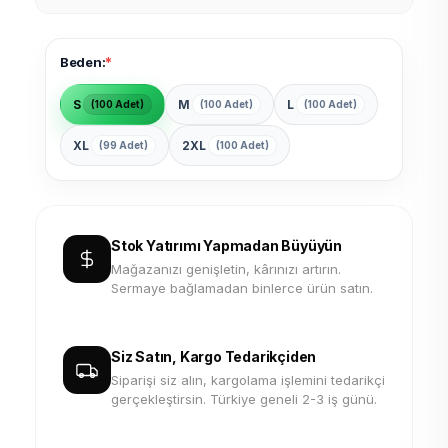
*
Beden:
S
M
L
(100 Adet)
(100 Adet)
(100 Adet)
XL
2XL
(99 Adet)
(100 Adet)
Stok Yatırımı Yapmadan Büyüyün
Mağazanızı genişletin, kârınızı artırın.
Sermaye bağlamadan binlerce ürün satın.
Siz Satın, Kargo Tedarikçiden
Siparişi siz alın, kargolama işlemini tedarikçi
gerçekleştirsin. Türkiye geneli 2-3 iş günü.