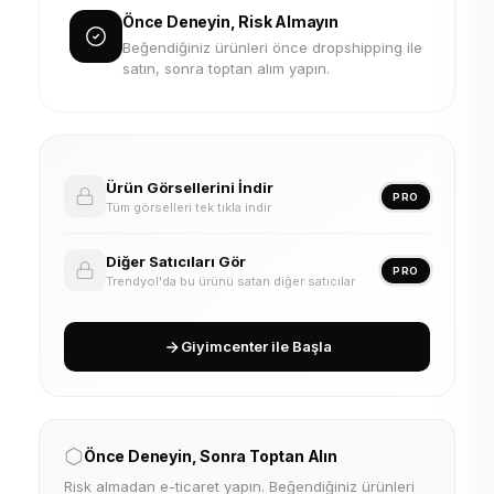
Önce Deneyin, Risk Almayın
Beğendiğiniz ürünleri önce dropshipping ile
satın, sonra toptan alım yapın.
Ürün Görsellerini İndir
PRO
Tüm görselleri tek tıkla indir
Diğer Satıcıları Gör
PRO
Trendyol'da bu ürünü satan diğer satıcılar
Giyimcenter ile Başla
Önce Deneyin, Sonra Toptan Alın
Risk almadan e-ticaret yapın. Beğendiğiniz ürünleri