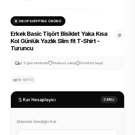
DROPSHIPPING ÜRÜNÜ
Erkek Basic Tişört Bisiklet Yaka Kısa
Kol Günlük Yazlık Slim fit T-Shirt -
Turuncu
2-3 gün teslimat
Stoksuz satış
Ücretsiz kayıt
TR-10772
Kar Hesaplayıcı
CANLI
Eklemek İstediğin Kar