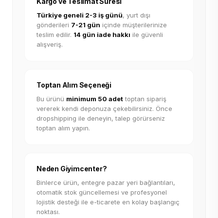
Kargo ve Teslimat Süresi
Türkiye geneli 2-3 iş günü
, yurt dışı
gönderileri
7-21 gün
içinde müşterilerinize
teslim edilir.
14 gün iade hakkı
ile güvenli
alışveriş.
Toptan Alım Seçeneği
Bu ürünü
minimum 50 adet
toptan sipariş
vererek kendi deponuza çekebilirsiniz. Önce
dropshipping ile deneyin, talep görürseniz
toptan alım yapın.
Neden Giyimcenter?
Binlerce ürün, entegre pazar yeri bağlantıları,
otomatik stok güncellemesi ve profesyonel
lojistik desteği ile e-ticarete en kolay başlangıç
noktası.