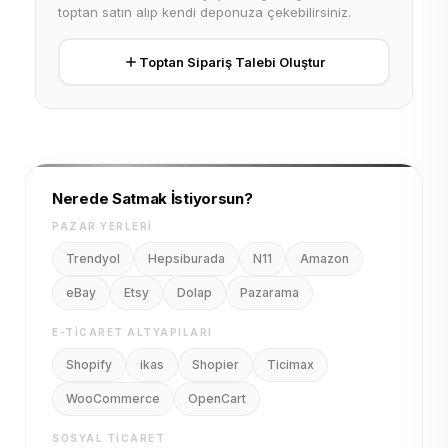
toptan satın alıp kendi deponuza çekebilirsiniz.
Toptan Sipariş Talebi Oluştur
Nerede Satmak İstiyorsun?
PAZAR YERLERI
Trendyol
Hepsiburada
N11
Amazon
eBay
Etsy
Dolap
Pazarama
E-TICARET ALTYAPILARI
Shopify
ikas
Shopier
Ticimax
WooCommerce
OpenCart
SOSYAL TICARET