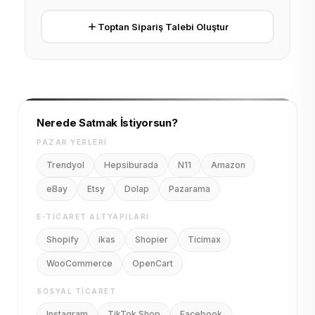
Toptan Sipariş Talebi Oluştur
Nerede Satmak İstiyorsun?
PAZAR YERLERI
Trendyol
Hepsiburada
N11
Amazon
eBay
Etsy
Dolap
Pazarama
E-TICARET ALTYAPILARI
Shopify
ikas
Shopier
Ticimax
WooCommerce
OpenCart
SOSYAL TICARET
Instagram
TikTok Shop
Facebook