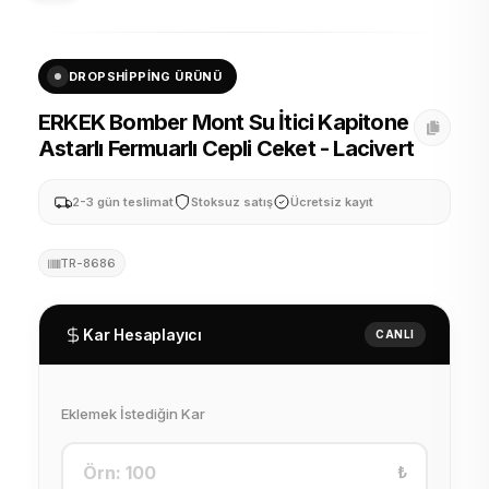
DROPSHIPPING ÜRÜNÜ
ERKEK Bomber Mont Su İtici Kapitone
Astarlı Fermuarlı Cepli Ceket - Lacivert
2-3 gün teslimat
Stoksuz satış
Ücretsiz kayıt
TR-8686
Kar Hesaplayıcı
CANLI
Eklemek İstediğin Kar
₺