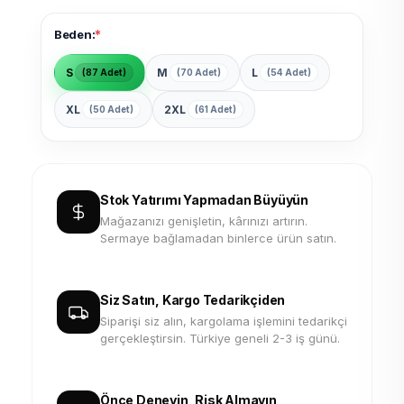
*
Beden:
S
M
L
(87 Adet)
(70 Adet)
(54 Adet)
XL
2XL
(50 Adet)
(61 Adet)
Stok Yatırımı Yapmadan Büyüyün
Mağazanızı genişletin, kârınızı artırın.
Sermaye bağlamadan binlerce ürün satın.
Siz Satın, Kargo Tedarikçiden
Siparişi siz alın, kargolama işlemini tedarikçi
gerçekleştirsin. Türkiye geneli 2-3 iş günü.
Önce Deneyin, Risk Almayın