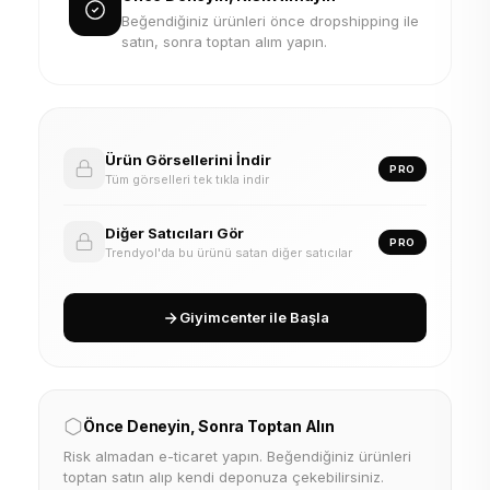
Beğendiğiniz ürünleri önce dropshipping ile
satın, sonra toptan alım yapın.
Ürün Görsellerini İndir
PRO
Tüm görselleri tek tıkla indir
Diğer Satıcıları Gör
PRO
Trendyol'da bu ürünü satan diğer satıcılar
Giyimcenter ile Başla
Önce Deneyin, Sonra Toptan Alın
Risk almadan e-ticaret yapın. Beğendiğiniz ürünleri
toptan satın alıp kendi deponuza çekebilirsiniz.