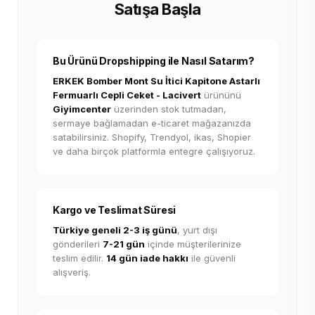
Satışa Başla
Bu Ürünü Dropshipping ile Nasıl Satarım?
ERKEK Bomber Mont Su İtici Kapitone Astarlı
Fermuarlı Cepli Ceket - Lacivert
ürününü
Giyimcenter
üzerinden stok tutmadan,
sermaye bağlamadan e-ticaret mağazanızda
satabilirsiniz. Shopify, Trendyol, ikas, Shopier
ve daha birçok platformla entegre çalışıyoruz.
Kargo ve Teslimat Süresi
Türkiye geneli 2-3 iş günü
, yurt dışı
gönderileri
7-21 gün
içinde müşterilerinize
teslim edilir.
14 gün iade hakkı
ile güvenli
alışveriş.