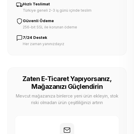
Hızlı Teslimat
Türkiye geneli 2-3 iş günü içinde teslim
Güvenli Ödeme
256-bit SSL ile korunan ödeme
7/24 Destek
Her zaman yanınızdayız
Zaten E-Ticaret Yapıyorsanız,
Mağazanızı Güçlendirin
Mevcut mağazanıza binlerce yeni ürün ekleyin, stok
riski olmadan ürün çeşitliliğinizi artırın