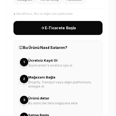
+
WordPress, Wix ve diğer tüm platformlar
E-Ticarete Başla
Bu Ürünü Nasıl Satarım?
Ücretsiz Kayıt Ol
1
Giyimcenter'a ücretsiz üye ol
Mağazanı Bağla
2
Shopify, Trendyol veya diğer platformunu
entegre et
Ürünü Aktar
3
Bu ürünü tek tıkla mağazana ekle
Satışa Başla