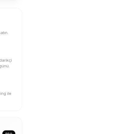
atın.
darikçi
 günü.
ng ile
PRO