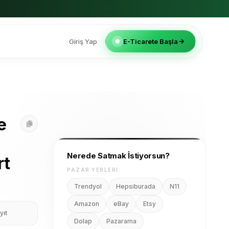
Giriş Yap
E-Ticarete Başla
e
Nerede Satmak İstiyorsun?
rt
PAZAR YERLERI
Trendyol
Hepsiburada
N11
Amazon
eBay
Etsy
yıt
Dolap
Pazarama