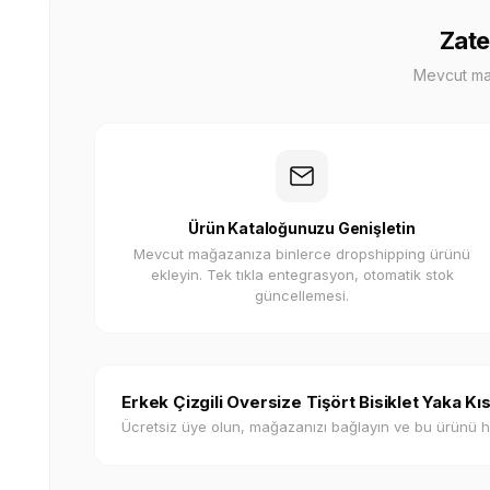
Zate
Mevcut mağa
Ürün Kataloğunuzu Genişletin
Mevcut mağazanıza binlerce dropshipping ürünü
ekleyin. Tek tıkla entegrasyon, otomatik stok
güncellemesi.
Erkek Çizgili Oversize Tişört Bisiklet Yaka K
Ücretsiz üye olun, mağazanızı bağlayın ve bu ürünü 