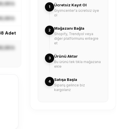
X,XX ₺
Ücretsiz Kayıt Ol
1
Giyimcenter'a ücretsiz üye
ol
X,XX ₺
Mağazanı Bağla
2
88 Adet
Shopify, Trendyol veya
diğer platformunu entegre
et
X,XX ₺
Ürünü Aktar
3
Bu ürünü tek tıkla mağazana
ekle
Satışa Başla
4
Sipariş gelince biz
kargolarız