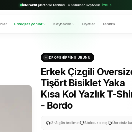
2.000+
aktif bayi · Shopify & Trendyol entegrasyonu hazır
Hemen başla →
nler
Entegrasyonlar
Kaynaklar
Fiyatlar
Tanıtım
DROPSHIPPING ÜRÜNÜ
Erkek Çizgili Oversiz
Tişört Bisiklet Yaka
Kısa Kol Yazlık T-Shi
- Bordo
2-3 gün teslimat
Stoksuz satış
Ücretsiz ka