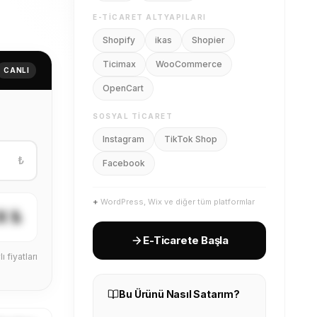
E-TICARET ALTYAPILARI
Shopify
ikas
Shopier
Ticimax
WooCommerce
CANLI
OpenCart
SOSYAL TICARET
Instagram
TikTok Shop
₺
Facebook
+
WordPress, Wix ve diğer tüm platformlar
X ₺
E-Ticarete Başla
ı fiyatları
Bu Ürünü Nasıl Satarım?