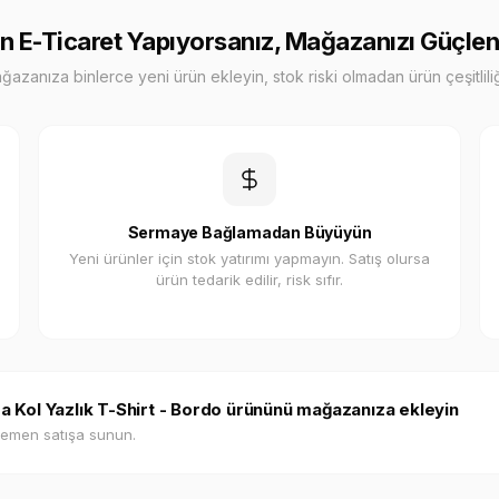
n E-Ticaret Yapıyorsanız, Mağazanızı Güçlen
zanıza binlerce yeni ürün ekleyin, stok riski olmadan ürün çeşitliliği
Sermaye Bağlamadan Büyüyün
Yeni ürünler için stok yatırımı yapmayın. Satış olursa
ürün tedarik edilir, risk sıfır.
ısa Kol Yazlık T-Shirt - Bordo ürününü mağazanıza ekleyin
hemen satışa sunun.