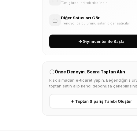
Tüm görselleri tek tıkla indir
Diğer Satıcıları Gör
Trendyol'da bu ürünü satan diğer satıcılar
Giyimcenter ile Başla
Önce Deneyin, Sonra Toptan Alın
Risk almadan e-ticaret yapın. Beğendiğiniz ürü
toptan satın alıp kendi deponuza çekebilirsiniz
Toptan Sipariş Talebi Oluştur