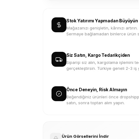
Stok Yatırımı Yapmadan Büyüyün
Mağazanızı genişletin, kârınızı artırın.
Sermaye bağlamadan binlerce ürün s
Siz Satın, Kargo Tedarikçiden
Siparişi siz alın, kargolama işlemini te
gerçekleştirsin. Türkiye geneli 2-3 iş
Önce Deneyin, Risk Almayın
Beğendiğiniz ürünleri önce dropshippi
satın, sonra toptan alım yapın.
Ürün Görsellerini İndir