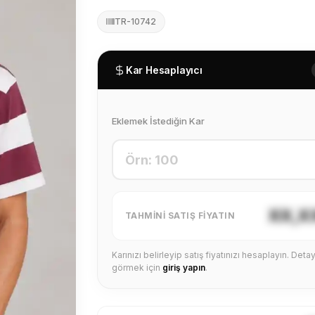
TR-10742
Kar Hesaplayıcı
Eklemek İstediğin Kar
XX,X
TAHMINI SATIŞ FIYATIN
Karınızı belirleyip satış fiyatınızı hesaplayın. Detayl
görmek için
giriş yapın
.