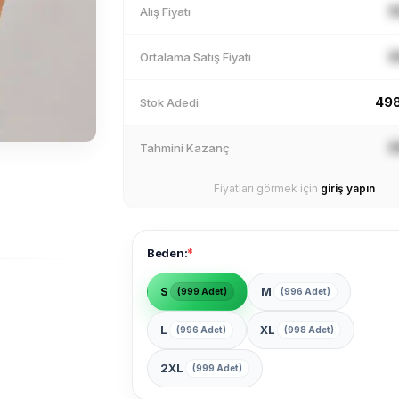
X
Alış Fiyatı
X
Ortalama Satış Fiyatı
49
Stok Adedi
X
Tahmini Kazanç
Fiyatları görmek için
giriş yapın
*
Beden:
S
M
(999 Adet)
(996 Adet)
L
XL
(996 Adet)
(998 Adet)
2XL
(999 Adet)