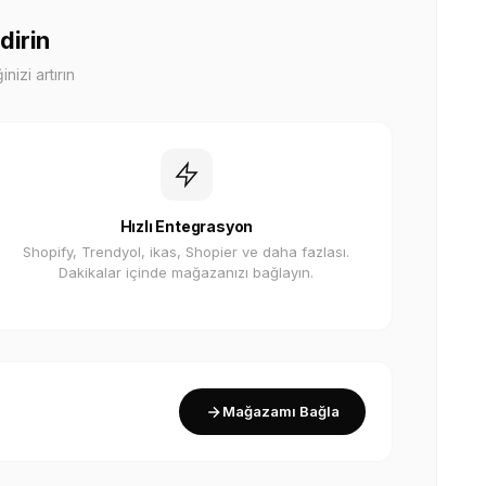
dirin
nizi artırın
Hızlı Entegrasyon
Shopify, Trendyol, ikas, Shopier ve daha fazlası.
Dakikalar içinde mağazanızı bağlayın.
Mağazamı Bağla