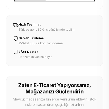
Hızlı Teslimat
Türkiye geneli 2-3 iş günü içinde teslim
Güvenli Ödeme
256-bit SSL ile korunan ödeme
7/24 Destek
Her zaman yanınızdayız
Zaten E-Ticaret Yapıyorsanız,
Mağazanızı Güçlendirin
Mevcut mağazanıza binlerce yeni ürün ekleyin, stok
riski olmadan ürün çeşitliliğinizi artırın