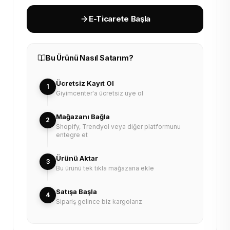
E-Ticarete Başla
Bu Ürünü Nasıl Satarım?
Ücretsiz Kayıt Ol
1
Giyimcenter'a ücretsiz üye ol
Mağazanı Bağla
2
Shopify, Trendyol veya diğer platformunu
entegre et
Ürünü Aktar
3
Bu ürünü tek tıkla mağazana ekle
Satışa Başla
4
Sipariş gelince biz kargolarız