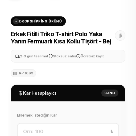
DROPSHIPPING ÜRÜNÜ
Erkek Fitilli Triko T-shirt Polo Yaka
Yarım Fermuarlı Kısa Kollu Tişört - Bej
2-3 gün teslimat
Stoksuz satış
Ücretsiz kayıt
TR-11069
Kar Hesaplayıcı
CANLI
Eklemek İstediğin Kar
₺