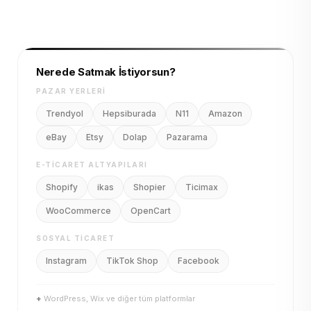
Nerede Satmak İstiyorsun?
PAZAR YERLERI
Trendyol
Hepsiburada
N11
Amazon
eBay
Etsy
Dolap
Pazarama
E-TICARET ALTYAPILARI
Shopify
ikas
Shopier
Ticimax
WooCommerce
OpenCart
SOSYAL TICARET
Instagram
TikTok Shop
Facebook
+
WordPress, Wix ve diğer tüm platformlar