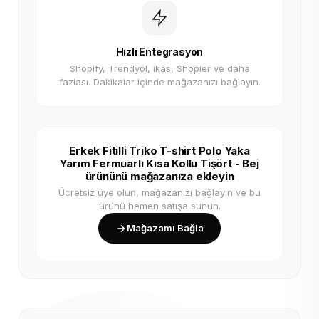
Hızlı Entegrasyon
Shopify, Trendyol, ikas, Shopier ve daha
fazlası. Dakikalar içinde mağazanızı bağlayın.
Erkek Fitilli Triko T-shirt Polo Yaka
Yarım Fermuarlı Kısa Kollu Tişört - Bej
ürününü mağazanıza ekleyin
Ücretsiz üye olun, mağazanızı bağlayın ve bu
ürünü hemen satışa sunun.
Mağazamı Bağla