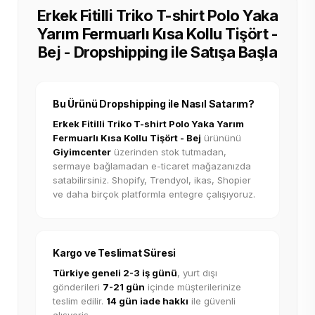
Erkek Fitilli Triko T-shirt Polo Yaka
Yarım Fermuarlı Kısa Kollu Tişört -
Bej - Dropshipping ile Satışa Başla
Bu Ürünü Dropshipping ile Nasıl Satarım?
Erkek Fitilli Triko T-shirt Polo Yaka Yarım
Fermuarlı Kısa Kollu Tişört - Bej
ürününü
Giyimcenter
üzerinden stok tutmadan,
sermaye bağlamadan e-ticaret mağazanızda
satabilirsiniz. Shopify, Trendyol, ikas, Shopier
ve daha birçok platformla entegre çalışıyoruz.
Kargo ve Teslimat Süresi
Türkiye geneli 2-3 iş günü
, yurt dışı
gönderileri
7-21 gün
içinde müşterilerinize
teslim edilir.
14 gün iade hakkı
ile güvenli