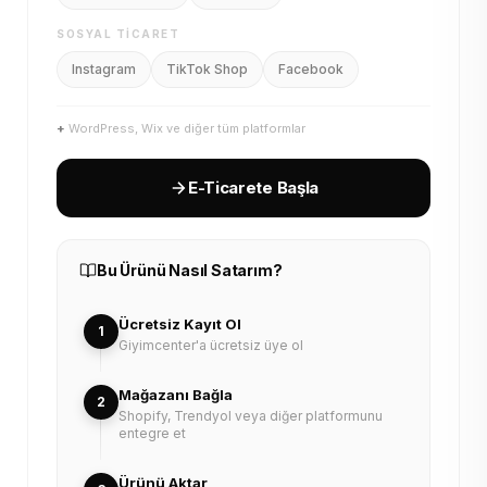
SOSYAL TICARET
Instagram
TikTok Shop
Facebook
+
WordPress, Wix ve diğer tüm platformlar
E-Ticarete Başla
Bu Ürünü Nasıl Satarım?
Ücretsiz Kayıt Ol
1
Giyimcenter'a ücretsiz üye ol
Mağazanı Bağla
2
Shopify, Trendyol veya diğer platformunu
entegre et
Ürünü Aktar