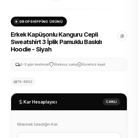
DROPSHIPPING ÜRÜNÜ
Erkek Kapüşonlu Kanguru Cepli
Sweatshirt 3 İplik Pamuklu Baskılı
Hoodie - Siyah
2-3 gün teslimat
Stoksuz satış
Ücretsiz kayıt
TR-8652
Kar Hesaplayıcı
CANLI
Eklemek İstediğin Kar