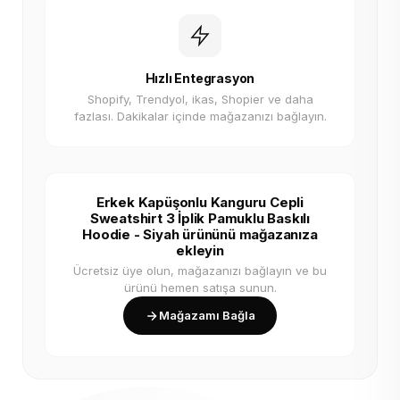
Hızlı Entegrasyon
Shopify, Trendyol, ikas, Shopier ve daha
fazlası. Dakikalar içinde mağazanızı bağlayın.
Erkek Kapüşonlu Kanguru Cepli
Sweatshirt 3 İplik Pamuklu Baskılı
Hoodie - Siyah ürününü mağazanıza
ekleyin
Ücretsiz üye olun, mağazanızı bağlayın ve bu
ürünü hemen satışa sunun.
Mağazamı Bağla