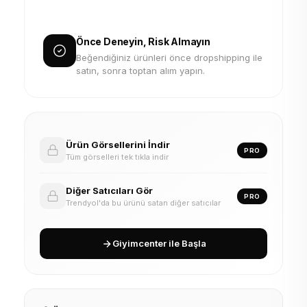
Önce Deneyin, Risk Almayın
Beğendiğiniz ürünleri önce dropshipping ile
satın, sonra toptan alım yapın.
Ürün Görsellerini İndir
PRO
Tüm görselleri tek tıkla indir
Diğer Satıcıları Gör
PRO
Trendyol'da bu ürünü satan diğer satıcılar
Giyimcenter ile Başla