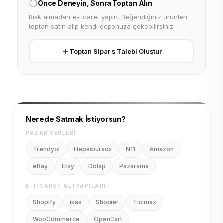
Önce Deneyin, Sonra Toptan Alın
Risk almadan e-ticaret yapın. Beğendiğiniz ürünleri
toptan satın alıp kendi deponuza çekebilirsiniz.
Toptan Sipariş Talebi Oluştur
Nerede Satmak İstiyorsun?
PAZAR YERLERI
Trendyol
Hepsiburada
N11
Amazon
eBay
Etsy
Dolap
Pazarama
E-TICARET ALTYAPILARI
Shopify
ikas
Shopier
Ticimax
WooCommerce
OpenCart