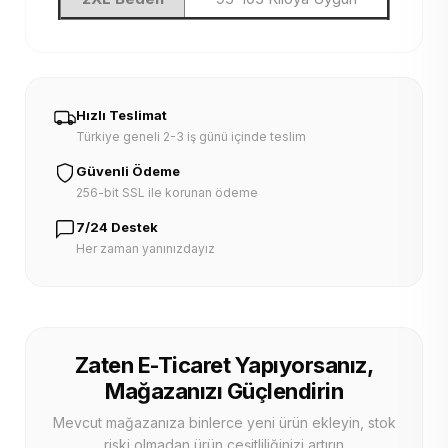
Hızlı Teslimat
Türkiye geneli 2-3 iş günü içinde teslim
Güvenli Ödeme
256-bit SSL ile korunan ödeme
7/24 Destek
Her zaman yanınızdayız
Zaten E-Ticaret Yapıyorsanız,
Mağazanızı Güçlendirin
Mevcut mağazanıza binlerce yeni ürün ekleyin, stok
riski olmadan ürün çeşitliliğinizi artırın