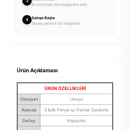
3
Bu ürünü tek tıkla mağazana ekle
Satışa Başla
4
Sipariş gelince biz kargolarız
Ürün Açıklaması
ÜRÜN ÖZELLİKLERİ
Cinsiyet
Unisex
Kumaş
3 İplik Penye içi Pamuk Şardonlu
Detay
Kapşonlu