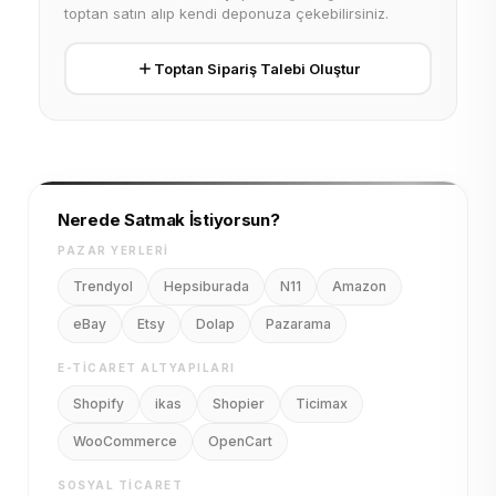
toptan satın alıp kendi deponuza çekebilirsiniz.
Toptan Sipariş Talebi Oluştur
Nerede Satmak İstiyorsun?
PAZAR YERLERI
Trendyol
Hepsiburada
N11
Amazon
eBay
Etsy
Dolap
Pazarama
E-TICARET ALTYAPILARI
Shopify
ikas
Shopier
Ticimax
WooCommerce
OpenCart
SOSYAL TICARET