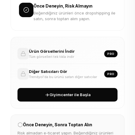
Önce Deneyin, Risk Almayın
Beğendiğiniz ürünleri önce dropshipping ile
satın, sonra toptan alım yapın.
Ürün Görsellerini İndir
PRO
Tüm görselleri tek tıkla indir
Diğer Satıcıları Gör
PRO
Trendyol'da bu ürünü satan diğer satıcılar
Giyimcenter ile Başla
Önce Deneyin, Sonra Toptan Alın
Risk almadan e-ticaret yapın. Beğendiğiniz ürünleri