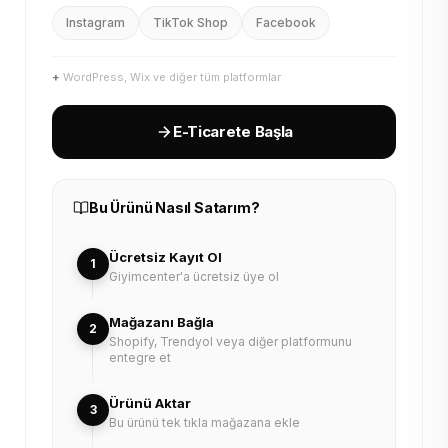
Instagram
TikTok Shop
Facebook
+
WordPress, Wix ve diğer tüm platformlar
E-Ticarete Başla
Bu Ürünü Nasıl Satarım?
Ücretsiz Kayıt Ol
1
Giyimcenter'a ücretsiz üye ol
Mağazanı Bağla
2
Shopify, Trendyol veya diğer platformunu
entegre et
Ürünü Aktar
3
Bu ürünü tek tıkla mağazana ekle