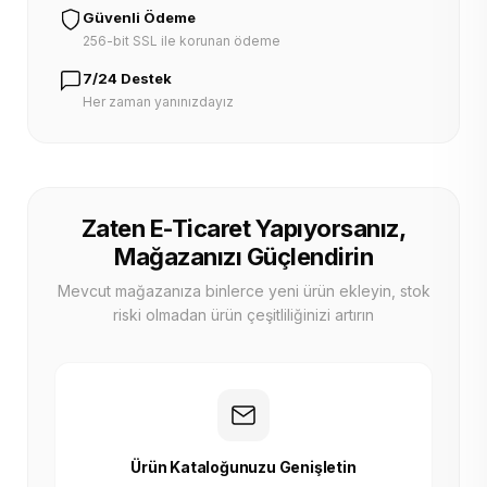
Güvenli Ödeme
256-bit SSL ile korunan ödeme
7/24 Destek
Her zaman yanınızdayız
Zaten E-Ticaret Yapıyorsanız,
Mağazanızı Güçlendirin
Mevcut mağazanıza binlerce yeni ürün ekleyin, stok
riski olmadan ürün çeşitliliğinizi artırın
Ürün Kataloğunuzu Genişletin