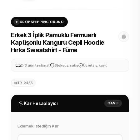
DROPSHIPPING ÜRÜNÜ
Erkek 3 İplik Pamuklu Fermuarlı
Kapüşonlu Kanguru Cepli Hoodie
Hırka Sweatshirt - Füme
2-3 gün teslimat
Stoksuz satış
Ücretsiz kayıt
TR-2455
Kar Hesaplayıcı
CANLI
Eklemek İstediğin Kar