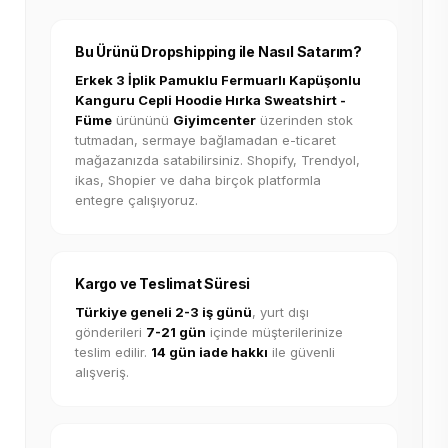
Bu Ürünü Dropshipping ile Nasıl Satarım?
Erkek 3 İplik Pamuklu Fermuarlı Kapüşonlu
Kanguru Cepli Hoodie Hırka Sweatshirt -
Füme
ürününü
Giyimcenter
üzerinden stok
tutmadan, sermaye bağlamadan e-ticaret
mağazanızda satabilirsiniz. Shopify, Trendyol,
ikas, Shopier ve daha birçok platformla
entegre çalışıyoruz.
Kargo ve Teslimat Süresi
Türkiye geneli 2-3 iş günü
, yurt dışı
gönderileri
7-21 gün
içinde müşterilerinize
teslim edilir.
14 gün iade hakkı
ile güvenli
alışveriş.