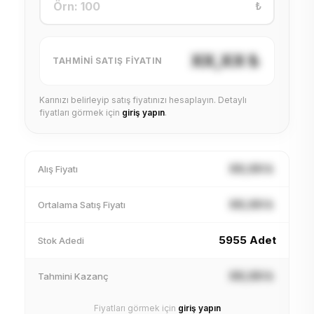
₺
XX,XX ₺
TAHMINI SATIŞ FIYATIN
Karınızı belirleyip satış fiyatınızı hesaplayın. Detaylı
fiyatları görmek için
giriş yapın
.
XX,XX ₺
Alış Fiyatı
XX,XX ₺
Ortalama Satış Fiyatı
5955 Adet
Stok Adedi
XX,XX ₺
Tahmini Kazanç
Fiyatları görmek için
giriş yapın