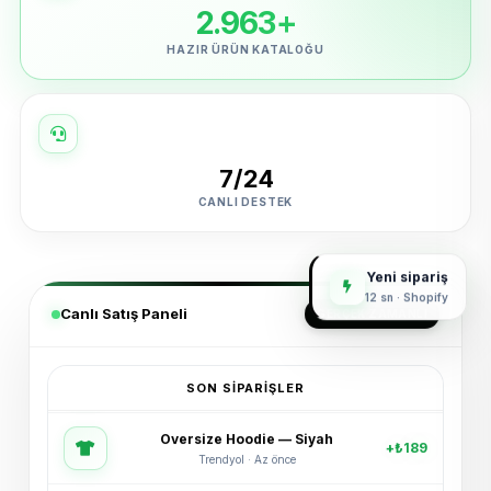
2.963+
HAZIR ÜRÜN KATALOĞU
7/24
CANLI DESTEK
Yeni sipariş
12 sn · Shopify
Canlı Satış Paneli
GERÇEK ZAMANLI
SON SIPARIŞLER
Oversize Hoodie — Siyah
+₺189
Trendyol · Az önce
Spor Ayakkabı — Beyaz
+₺245