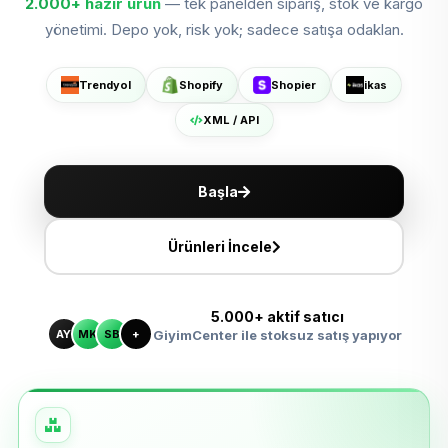
2.000+
hazır ürün
— tek panelden sipariş, stok ve kargo
Shopier'da Aç
yönetimi. Depo yok, risk yok; sadece satışa odaklan.
ikas'ta Sat
Trendyol
Shopify
Shopier
ikas
XML ile Ölçeklen
XML / API
Başla
Ürünleri İncele
5.000+ aktif satıcı
AY
MK
SB
+
GiyimCenter ile stoksuz satış yapıyor