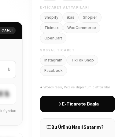
E-TICARET ALTYAPILARI
Shopify
ikas
Shopier
Ticimax
WooCommerce
CANLI
OpenCart
SOSYAL TICARET
Instagram
TikTok Shop
₺
Facebook
+
WordPress, Wix ve diğer tüm platformlar
X ₺
E-Ticarete Başla
ı fiyatları
Bu Ürünü Nasıl Satarım?