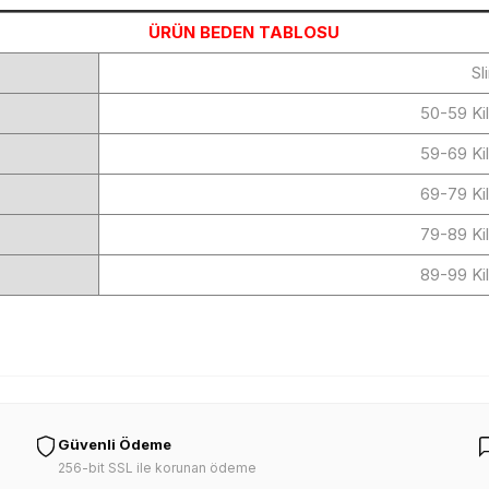
ÜRÜN BEDEN TABLOSU
Sl
50-59 Ki
59-69 Ki
69-79 Ki
79-89 Ki
89-99 Ki
Güvenli Ödeme
256-bit SSL ile korunan ödeme