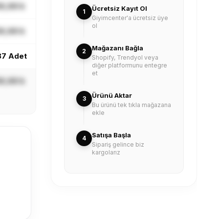
X,XX ₺
Ücretsiz Kayıt Ol
1
Giyimcenter'a ücretsiz üye
ol
X,XX ₺
Mağazanı Bağla
2
87 Adet
Shopify, Trendyol veya
diğer platformunu entegre
et
X,XX ₺
Ürünü Aktar
3
Bu ürünü tek tıkla mağazana
ekle
Satışa Başla
4
Sipariş gelince biz
kargolarız