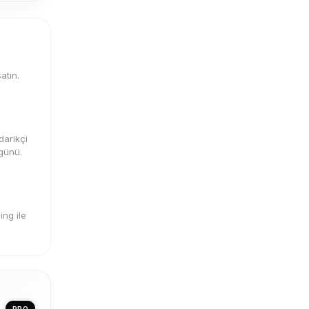
atın.
darikçi
 günü.
ng ile
PRO