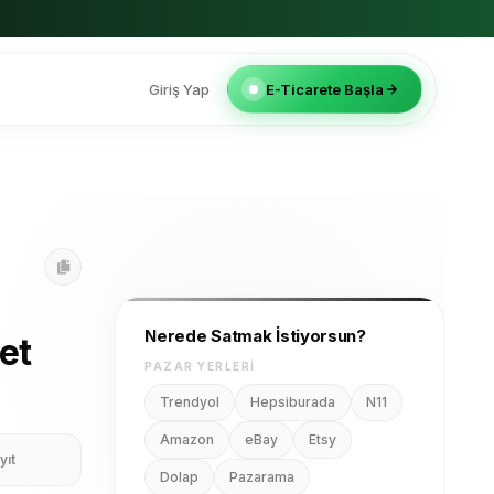
Giriş Yap
E-Ticarete Başla
Nerede Satmak İstiyorsun?
et
PAZAR YERLERI
Trendyol
Hepsiburada
N11
Amazon
eBay
Etsy
yıt
Dolap
Pazarama