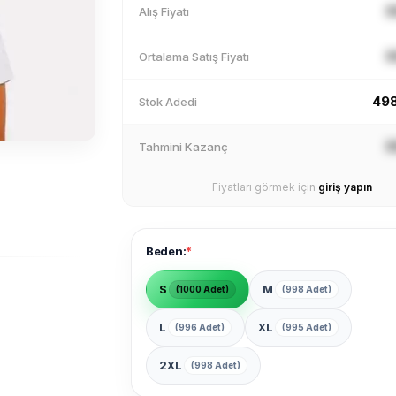
X
Alış Fiyatı
X
Ortalama Satış Fiyatı
49
Stok Adedi
X
Tahmini Kazanç
Fiyatları görmek için
giriş yapın
*
Beden:
S
M
(1000 Adet)
(998 Adet)
L
XL
(996 Adet)
(995 Adet)
2XL
(998 Adet)