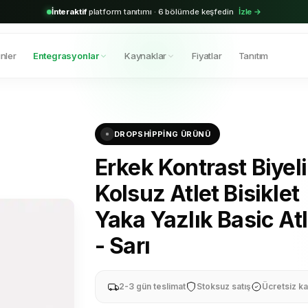
2.000+
aktif bayi · Shopify & Trendyol entegrasyonu hazır
Hemen başla →
nler
Entegrasyonlar
Kaynaklar
Fiyatlar
Tanıtım
DROPSHIPPING ÜRÜNÜ
Erkek Kontrast Biyeli
Kolsuz Atlet Bisiklet
Yaka Yazlık Basic Atl
- Sarı
2-3 gün teslimat
Stoksuz satış
Ücretsiz ka