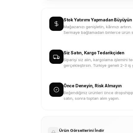
Stok Yatırımı Yapmadan Büyüyün
Mağazanızı genişletin, kârınızı artırın.
Sermaye bağlamadan binlerce ürün s
Siz Satın, Kargo Tedarikçiden
Siparişi siz alın, kargolama işlemini te
gerçekleştirsin. Türkiye geneli 2-3 iş
Önce Deneyin, Risk Almayın
Beğendiğiniz ürünleri önce dropshippi
satın, sonra toptan alım yapın.
Ürün Görsellerini İndir