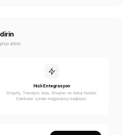
dirin
nizi artırın
Hızlı Entegrasyon
Shopify, Trendyol, ikas, Shopier ve daha fazlası.
Dakikalar içinde mağazanızı bağlayın.