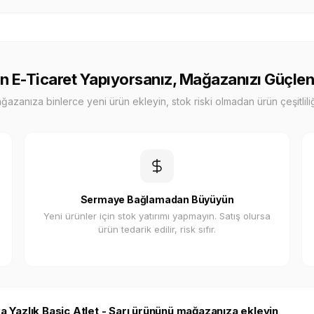
n E-Ticaret Yapıyorsanız, Mağazanızı Güçlen
zanıza binlerce yeni ürün ekleyin, stok riski olmadan ürün çeşitliliği
Sermaye Bağlamadan Büyüyün
Yeni ürünler için stok yatırımı yapmayın. Satış olursa
ürün tedarik edilir, risk sıfır.
ka Yazlık Basic Atlet - Sarı ürününü mağazanıza ekleyin