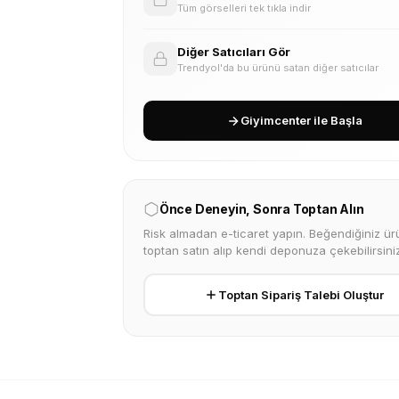
Tüm görselleri tek tıkla indir
Diğer Satıcıları Gör
Trendyol'da bu ürünü satan diğer satıcılar
Giyimcenter ile Başla
Önce Deneyin, Sonra Toptan Alın
Risk almadan e-ticaret yapın. Beğendiğiniz ürü
toptan satın alıp kendi deponuza çekebilirsiniz
Toptan Sipariş Talebi Oluştur