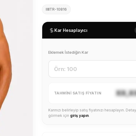
TR-10816
Kar Hesaplayıcı
Eklemek İstediğin Kar
XX,X
TAHMINI SATIŞ FIYATIN
Karınızı belirleyip satış fiyatınızı hesaplayın. Detayl
görmek için
giriş yapın
.