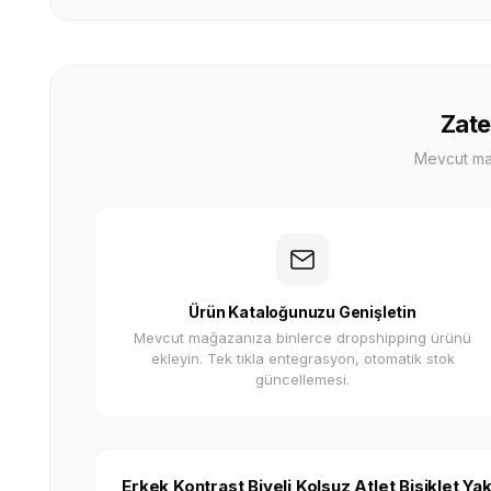
Zate
Mevcut mağa
Ürün Kataloğunuzu Genişletin
Mevcut mağazanıza binlerce dropshipping ürünü
ekleyin. Tek tıkla entegrasyon, otomatik stok
güncellemesi.
Erkek Kontrast Biyeli Kolsuz Atlet Bisiklet Ya