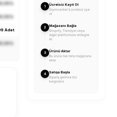
X,XX ₺
Ücretsiz Kayıt Ol
1
Giyimcenter'a ücretsiz üye
ol
X,XX ₺
Mağazanı Bağla
2
99 Adet
Shopify, Trendyol veya
diğer platformunu entegre
et
X,XX ₺
Ürünü Aktar
3
Bu ürünü tek tıkla mağazana
ekle
Satışa Başla
4
Sipariş gelince biz
kargolarız