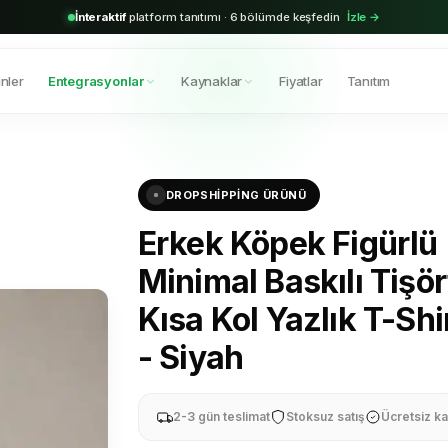
2.000+
aktif bayi · Shopify & Trendyol entegrasyonu hazır
Hemen başla →
nler
Entegrasyonlar
Kaynaklar
Fiyatlar
Tanıtım
DROPSHIPPING ÜRÜNÜ
Erkek Köpek Figürlü
Minimal Baskılı Tişör
Kısa Kol Yazlık T-Shi
- Siyah
2-3 gün teslimat
Stoksuz satış
Ücretsiz ka