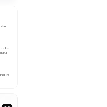
atın.
darikçi
 günü.
ng ile
PRO