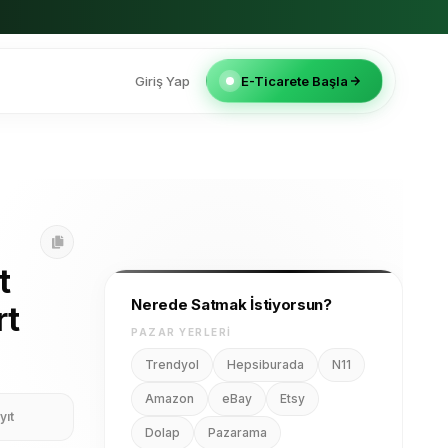
Giriş Yap
E-Ticarete Başla
t
Nerede Satmak İstiyorsun?
rt
PAZAR YERLERI
Trendyol
Hepsiburada
N11
Amazon
eBay
Etsy
yıt
Dolap
Pazarama