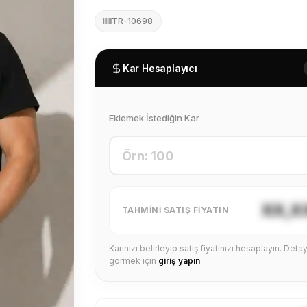
TR-10698
Kar Hesaplayıcı
Eklemek İstediğin Kar
XX,X
TAHMINI SATIŞ FIYATIN
Karınızı belirleyip satış fiyatınızı hesaplayın. Detayl
görmek için
giriş yapın
.