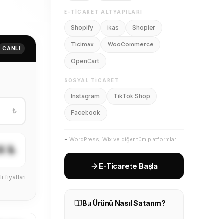
E-TICARET ALTYAPILARI
Shopify
ikas
Shopier
Ticimax
WooCommerce
CANLI
OpenCart
SOSYAL TICARET
Instagram
TikTok Shop
₺
Facebook
+
WordPress, Wix ve diğer tüm platformlar
X ₺
E-Ticarete Başla
ı fiyatları
Bu Ürünü Nasıl Satarım?