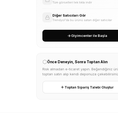
Tüm görselleri tek tıkla indir
Diğer Satıcıları Gör
Trendyol'da bu ürünü satan diğer satıcılar
Giyimcenter ile Başla
Önce Deneyin, Sonra Toptan Alın
Risk almadan e-ticaret yapın. Beğendiğiniz ürü
toptan satın alıp kendi deponuza çekebilirsiniz
Toptan Sipariş Talebi Oluştur