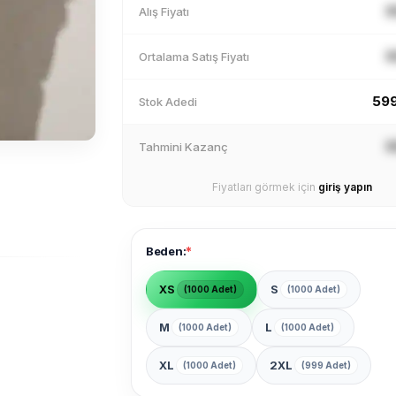
X
Alış Fiyatı
X
Ortalama Satış Fiyatı
59
Stok Adedi
X
Tahmini Kazanç
Fiyatları görmek için
giriş yapın
*
Beden:
XS
S
(1000 Adet)
(1000 Adet)
M
L
(1000 Adet)
(1000 Adet)
XL
2XL
(1000 Adet)
(999 Adet)