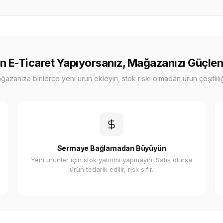
n E-Ticaret Yapıyorsanız, Mağazanızı Güçlen
zanıza binlerce yeni ürün ekleyin, stok riski olmadan ürün çeşitliliği
Sermaye Bağlamadan Büyüyün
Yeni ürünler için stok yatırımı yapmayın. Satış olursa
ürün tedarik edilir, risk sıfır.