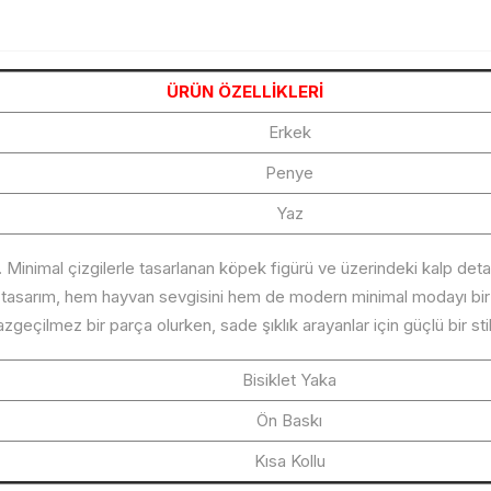
ÜRÜN ÖZELLİKLERİ
Erkek
Penye
Yaz
 Minimal çizgilerle tasarlanan köpek figürü ve üzerindeki kalp detayı
u tasarım, hem hayvan sevgisini hem de modern minimal modayı bir ar
azgeçilmez bir parça olurken, sade şıklık arayanlar için güçlü bir sti
Bisiklet Yaka
Ön Baskı
Kısa Kollu