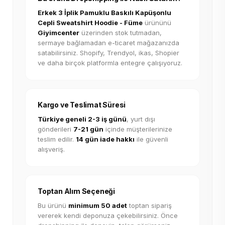
Erkek 3 İplik Pamuklu Baskılı Kapüşonlu
Cepli Sweatshirt Hoodie - Füme
ürününü
Giyimcenter
üzerinden stok tutmadan,
sermaye bağlamadan e-ticaret mağazanızda
satabilirsiniz. Shopify, Trendyol, ikas, Shopier
ve daha birçok platformla entegre çalışıyoruz.
Kargo ve Teslimat Süresi
Türkiye geneli 2-3 iş günü
, yurt dışı
gönderileri
7-21 gün
içinde müşterilerinize
teslim edilir.
14 gün iade hakkı
ile güvenli
alışveriş.
Toptan Alım Seçeneği
Bu ürünü
minimum 50 adet
toptan sipariş
vererek kendi deponuza çekebilirsiniz. Önce