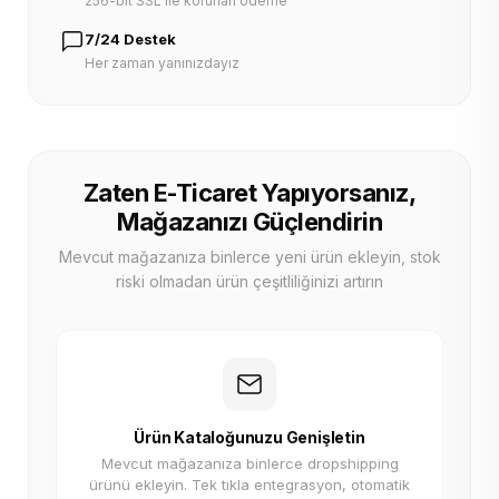
256-bit SSL ile korunan ödeme
7/24 Destek
Her zaman yanınızdayız
Zaten E-Ticaret Yapıyorsanız,
Mağazanızı Güçlendirin
Mevcut mağazanıza binlerce yeni ürün ekleyin, stok
riski olmadan ürün çeşitliliğinizi artırın
Ürün Kataloğunuzu Genişletin
Mevcut mağazanıza binlerce dropshipping
ürünü ekleyin. Tek tıkla entegrasyon, otomatik