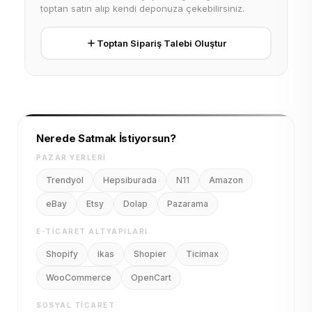
toptan satın alıp kendi deponuza çekebilirsiniz.
Toptan Sipariş Talebi Oluştur
Nerede Satmak İstiyorsun?
PAZAR YERLERI
Trendyol
Hepsiburada
N11
Amazon
eBay
Etsy
Dolap
Pazarama
E-TICARET ALTYAPILARI
Shopify
ikas
Shopier
Ticimax
WooCommerce
OpenCart
SOSYAL TICARET