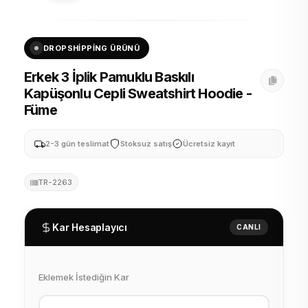
DROPSHIPPING ÜRÜNÜ
Erkek 3 İplik Pamuklu Baskılı
Kapüşonlu Cepli Sweatshirt Hoodie -
Füme
2-3 gün teslimat
Stoksuz satış
Ücretsiz kayıt
TR-2263
Kar Hesaplayıcı
CANLI
Eklemek İstediğin Kar