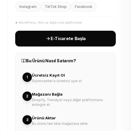
Instagram
TikTok Shop
Facebook
+
WordPress, Wix ve diğer tüm platformlar
E-Ticarete Başla
Bu Ürünü Nasıl Satarım?
Ücretsiz Kayıt Ol
1
Giyimcenter'a ücretsiz üye ol
Mağazanı Bağla
2
Shopify, Trendyol veya diğer platformunu
entegre et
Ürünü Aktar
3
Bu ürünü tek tıkla mağazana ekle