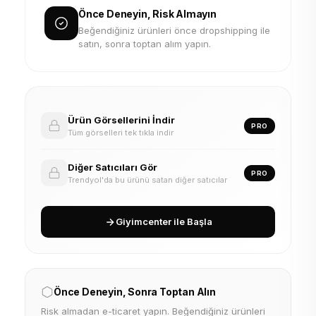
Önce Deneyin, Risk Almayın
Beğendiğiniz ürünleri önce dropshipping ile
satın, sonra toptan alım yapın.
Ürün Görsellerini İndir
PRO
Tüm görselleri tek tıkla indir
Diğer Satıcıları Gör
PRO
Trendyol'da bu ürünü satan diğer satıcılar
Giyimcenter ile Başla
Önce Deneyin, Sonra Toptan Alın
Risk almadan e-ticaret yapın. Beğendiğiniz ürünleri