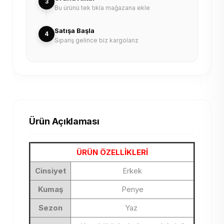
3
Bu ürünü tek tıkla mağazana ekle
Satışa Başla
4
Sipariş gelince biz kargolarız
Ürün Açıklaması
ÜRÜN ÖZELLİKLERİ
Cinsiyet
Erkek
Kumaş
Penye
Sezon
Yaz