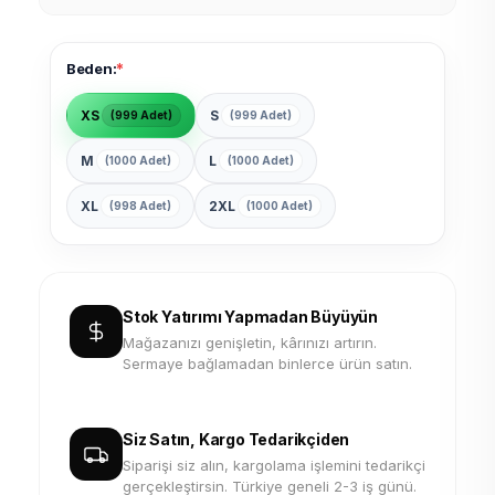
*
Beden:
XS
S
(999 Adet)
(999 Adet)
M
L
(1000 Adet)
(1000 Adet)
XL
2XL
(998 Adet)
(1000 Adet)
Stok Yatırımı Yapmadan Büyüyün
Mağazanızı genişletin, kârınızı artırın.
Sermaye bağlamadan binlerce ürün satın.
Siz Satın, Kargo Tedarikçiden
Siparişi siz alın, kargolama işlemini tedarikçi
gerçekleştirsin. Türkiye geneli 2-3 iş günü.