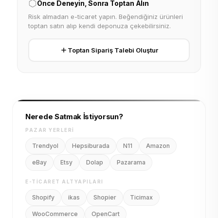
Önce Deneyin, Sonra Toptan Alın
Risk almadan e-ticaret yapın. Beğendiğiniz ürünleri
toptan satın alıp kendi deponuza çekebilirsiniz.
Toptan Sipariş Talebi Oluştur
Nerede Satmak İstiyorsun?
PAZAR YERLERI
Trendyol
Hepsiburada
N11
Amazon
eBay
Etsy
Dolap
Pazarama
E-TICARET ALTYAPILARI
Shopify
ikas
Shopier
Ticimax
WooCommerce
OpenCart