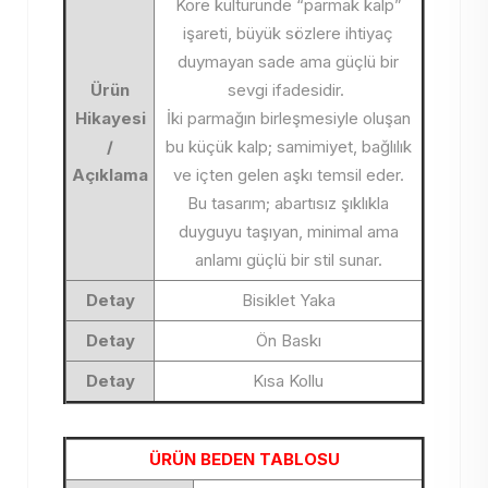
Kore kültüründe “parmak kalp”
işareti, büyük sözlere ihtiyaç
duymayan sade ama güçlü bir
Ürün
sevgi ifadesidir.
Hikayesi
İki parmağın birleşmesiyle oluşan
/
bu küçük kalp; samimiyet, bağlılık
Açıklama
ve içten gelen aşkı temsil eder.
Bu tasarım; abartısız şıklıkla
duyguyu taşıyan, minimal ama
anlamı güçlü bir stil sunar.
Detay
Bisiklet Yaka
Detay
Ön Baskı
Detay
Kısa Kollu
ÜRÜN BEDEN TABLOSU