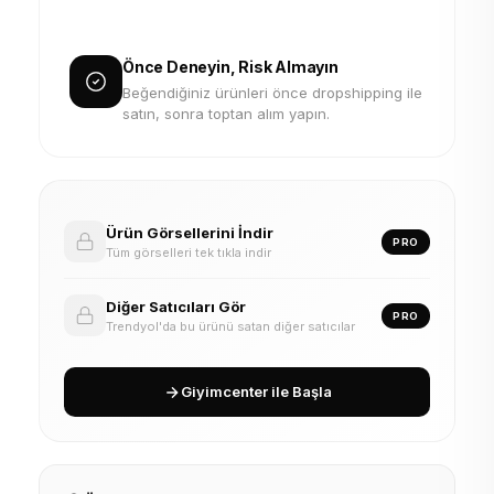
Önce Deneyin, Risk Almayın
Beğendiğiniz ürünleri önce dropshipping ile
satın, sonra toptan alım yapın.
Ürün Görsellerini İndir
PRO
Tüm görselleri tek tıkla indir
Diğer Satıcıları Gör
PRO
Trendyol'da bu ürünü satan diğer satıcılar
Giyimcenter ile Başla