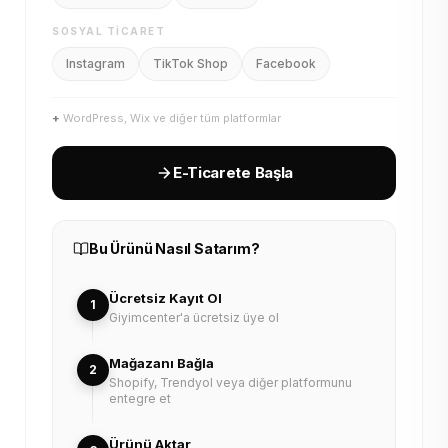
SOSYAL TICARET
Instagram
TikTok Shop
Facebook
+
WordPress, Wix ve diğer tüm platformlar
E-Ticarete Başla
Bu Ürünü Nasıl Satarım?
Ücretsiz Kayıt Ol
1
Giyimcenter'a ücretsiz üye ol
Mağazanı Bağla
2
Shopify, Trendyol veya diğer platformunu
entegre et
Ürünü Aktar