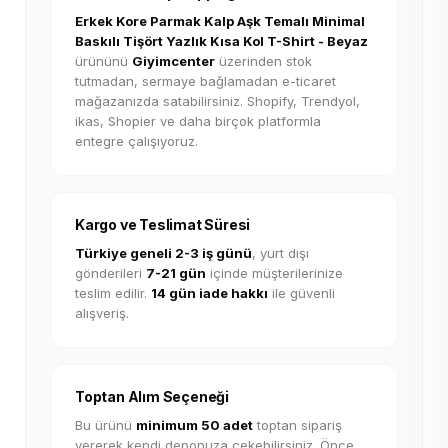
Erkek Kore Parmak Kalp Aşk Temalı Minimal
Baskılı Tişört Yazlık Kısa Kol T-Shirt - Beyaz
ürününü
Giyimcenter
üzerinden stok
tutmadan, sermaye bağlamadan e-ticaret
mağazanızda satabilirsiniz. Shopify, Trendyol,
ikas, Shopier ve daha birçok platformla
entegre çalışıyoruz.
Kargo ve Teslimat Süresi
Türkiye geneli 2-3 iş günü
, yurt dışı
gönderileri
7-21 gün
içinde müşterilerinize
teslim edilir.
14 gün iade hakkı
ile güvenli
alışveriş.
Toptan Alım Seçeneği
Bu ürünü
minimum 50 adet
toptan sipariş
vererek kendi deponuza çekebilirsiniz. Önce