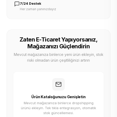
7/24 Destek
Her zaman yanınızdayız
Zaten E-Ticaret Yapıyorsanız,
Mağazanızı Güçlendirin
Mevcut mağazanıza binlerce yeni ürün ekleyin, stok
riski olmadan ürün çeşitliliğinizi artırın
Ürün Kataloğunuzu Genişletin
Mevcut mağazanıza binlerce dropshipping
ürünü ekleyin. Tek tıkla entegrasyon, otomatik
stok güncellemesi.