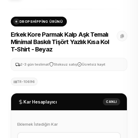
DROPSHIPPING ÜRÜNÜ
Erkek Kore Parmak Kalp Aşk Temalı
Minimal Baskılı Tişört Yazlık Kısa Kol
T-Shirt - Beyaz
2-3 gün teslimat
Stoksuz satış
Ücretsiz kayıt
TR-10696
Kar Hesaplayıcı
CANLI
Eklemek İstediğin Kar