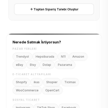
Toptan Sipariş Talebi Oluştur
Nerede Satmak İstiyorsun?
PAZAR YERLERI
Trendyol
Hepsiburada
N11
Amazon
eBay
Etsy
Dolap
Pazarama
E-TICARET ALTYAPILARI
Shopify
ikas
Shopier
Ticimax
WooCommerce
OpenCart
SOSYAL TICARET
Instagram
TikTok Shop
Facebook