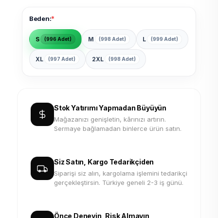
*
Beden:
S
M
L
(996 Adet)
(998 Adet)
(999 Adet)
XL
2XL
(997 Adet)
(998 Adet)
Stok Yatırımı Yapmadan Büyüyün
Mağazanızı genişletin, kârınızı artırın.
Sermaye bağlamadan binlerce ürün satın.
Siz Satın, Kargo Tedarikçiden
Siparişi siz alın, kargolama işlemini tedarikçi
gerçekleştirsin. Türkiye geneli 2-3 iş günü.
Önce Deneyin, Risk Almayın