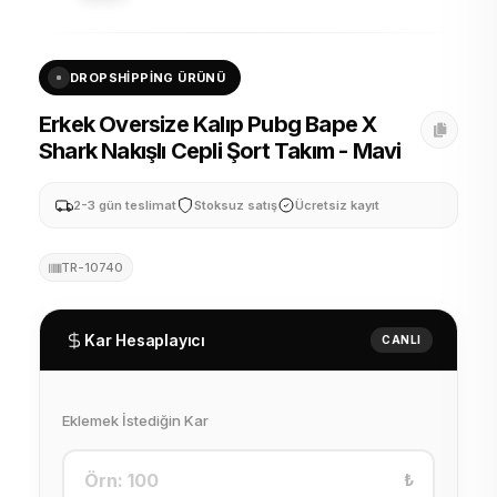
DROPSHIPPING ÜRÜNÜ
Erkek Oversize Kalıp Pubg Bape X
Shark Nakışlı Cepli Şort Takım - Mavi
2-3 gün teslimat
Stoksuz satış
Ücretsiz kayıt
TR-10740
Kar Hesaplayıcı
CANLI
Eklemek İstediğin Kar
₺