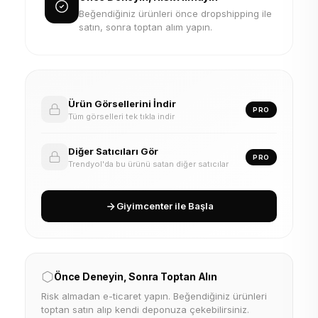
Beğendiğiniz ürünleri önce dropshipping ile
satın, sonra toptan alım yapın.
Ürün Görsellerini İndir
PRO
Tüm görselleri tek tıkla indir
Diğer Satıcıları Gör
PRO
Trendyol'da bu ürünü satan diğer satıcılar
Giyimcenter ile Başla
Önce Deneyin, Sonra Toptan Alın
Risk almadan e-ticaret yapın. Beğendiğiniz ürünleri
toptan satın alıp kendi deponuza çekebilirsiniz.