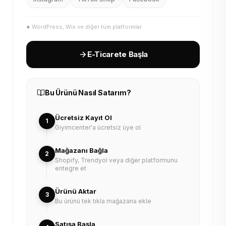
+
WordPress, Wix ve diğer tüm platformlar
E-Ticarete Başla
Bu Ürünü Nasıl Satarım?
Ücretsiz Kayıt Ol
1
Giyimcenter'a ücretsiz üye ol
Mağazanı Bağla
2
Shopify, Trendyol veya diğer platformunu
entegre et
Ürünü Aktar
3
Bu ürünü tek tıkla mağazana ekle
Satışa Başla