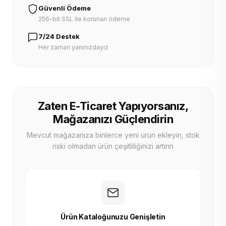
Güvenli Ödeme
256-bit SSL ile korunan ödeme
7/24 Destek
Her zaman yanınızdayız
Zaten E-Ticaret Yapıyorsanız,
Mağazanızı Güçlendirin
Mevcut mağazanıza binlerce yeni ürün ekleyin, stok
riski olmadan ürün çeşitliliğinizi artırın
Ürün Kataloğunuzu Genişletin