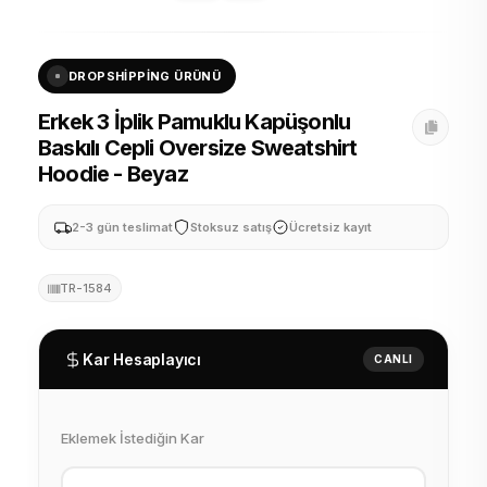
DROPSHIPPING ÜRÜNÜ
Erkek 3 İplik Pamuklu Kapüşonlu
Baskılı Cepli Oversize Sweatshirt
Hoodie - Beyaz
2-3 gün teslimat
Stoksuz satış
Ücretsiz kayıt
TR-1584
Kar Hesaplayıcı
CANLI
Eklemek İstediğin Kar