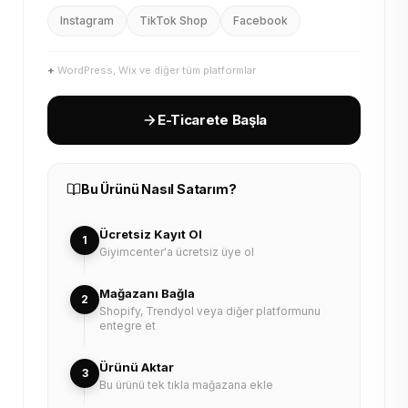
Instagram
TikTok Shop
Facebook
+
WordPress, Wix ve diğer tüm platformlar
E-Ticarete Başla
Bu Ürünü Nasıl Satarım?
Ücretsiz Kayıt Ol
1
Giyimcenter'a ücretsiz üye ol
Mağazanı Bağla
2
Shopify, Trendyol veya diğer platformunu
entegre et
Ürünü Aktar
3
Bu ürünü tek tıkla mağazana ekle