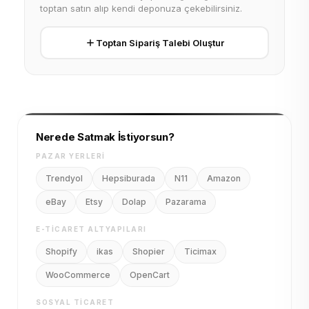
toptan satın alıp kendi deponuza çekebilirsiniz.
Toptan Sipariş Talebi Oluştur
Nerede Satmak İstiyorsun?
PAZAR YERLERI
Trendyol
Hepsiburada
N11
Amazon
eBay
Etsy
Dolap
Pazarama
E-TICARET ALTYAPILARI
Shopify
ikas
Shopier
Ticimax
WooCommerce
OpenCart
SOSYAL TICARET