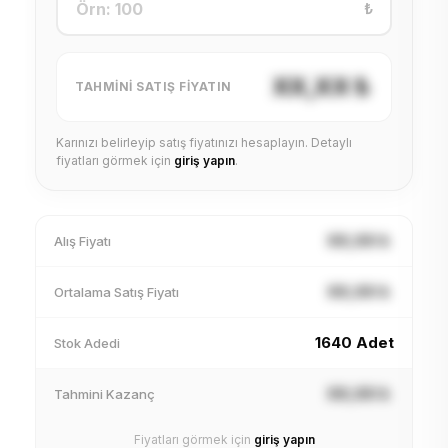
₺
XX,XX ₺
TAHMINI SATIŞ FIYATIN
Karınızı belirleyip satış fiyatınızı hesaplayın. Detaylı
fiyatları görmek için
giriş yapın
.
XX,XX ₺
Alış Fiyatı
XX,XX ₺
Ortalama Satış Fiyatı
1640 Adet
Stok Adedi
XX,XX ₺
Tahmini Kazanç
Fiyatları görmek için
giriş yapın