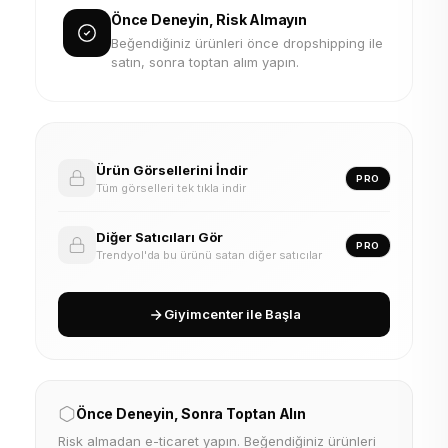
Önce Deneyin, Risk Almayın
Beğendiğiniz ürünleri önce dropshipping ile
satın, sonra toptan alım yapın.
Ürün Görsellerini İndir
PRO
Tüm görselleri tek tıkla indir
Diğer Satıcıları Gör
PRO
Trendyol'da bu ürünü satan diğer satıcılar
Giyimcenter ile Başla
Önce Deneyin, Sonra Toptan Alın
Risk almadan e-ticaret yapın. Beğendiğiniz ürünleri