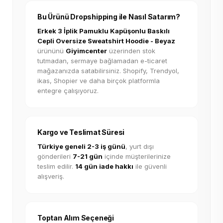
Bu Ürünü Dropshipping ile Nasıl Satarım?
Erkek 3 İplik Pamuklu Kapüşonlu Baskılı
Cepli Oversize Sweatshirt Hoodie - Beyaz
ürününü
Giyimcenter
üzerinden stok
tutmadan, sermaye bağlamadan e-ticaret
mağazanızda satabilirsiniz. Shopify, Trendyol,
ikas, Shopier ve daha birçok platformla
entegre çalışıyoruz.
Kargo ve Teslimat Süresi
Türkiye geneli 2-3 iş günü
, yurt dışı
gönderileri
7-21 gün
içinde müşterilerinize
teslim edilir.
14 gün iade hakkı
ile güvenli
alışveriş.
Toptan Alım Seçeneği