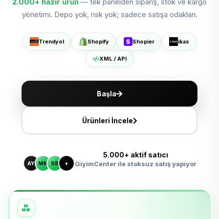
2.000+
hazır ürün
— tek panelden sipariş, stok ve kargo
Shopier'da Aç
yönetimi. Depo yok, risk yok; sadece satışa odaklan.
ikas'ta Sat
Trendyol
Shopify
Shopier
ikas
XML ile Ölçeklen
XML / API
Başla
Ürünleri İncele
5.000+ aktif satıcı
AY
MK
SB
+
GiyimCenter ile stoksuz satış yapıyor