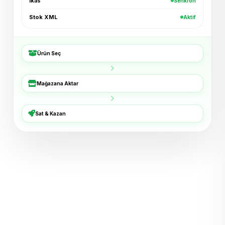
ikas
Senkron
+₺96
Shopier · 4 dk
Stok XML
Aktif
Bucket Şapka — Haki
+₺54
ikas · 6 dk
Ürün Seç
3'lü Çorap Seti
+₺38
XML · 8 dk
Mağazana Aktar
Basic Tişört — Lacivert
+₺72
Trendyol · 11 dk
Sat & Kazan