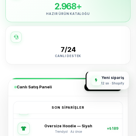
2.968+
HAZIR ÜRÜN KATALOĞU
7/24
CANLI DESTEK
Yeni sipariş
12 sn · Shopify
Canlı Satış Paneli
GERÇEK ZAMANLI
SON SIPARIŞLER
Oversize Hoodie — Siyah
+₺189
Trendyol · Az önce