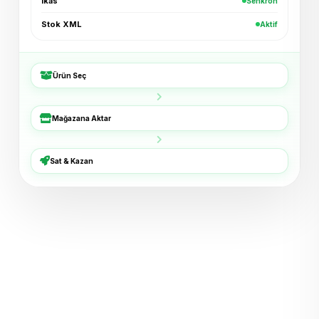
ikas
Senkron
Kadın Bluz — Ekru
+₺96
Shopier · 4 dk
Stok XML
Aktif
Bucket Şapka — Haki
+₺54
ikas · 6 dk
Ürün Seç
3'lü Çorap Seti
+₺38
XML · 8 dk
Mağazana Aktar
Basic Tişört — Lacivert
+₺72
Trendyol · 11 dk
Sat & Kazan