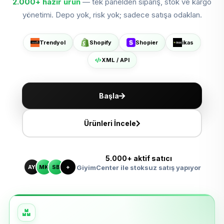
2.000+
hazır ürün
— tek panelden sipariş, stok ve kargo
Shopier'da Aç
yönetimi. Depo yok, risk yok; sadece satışa odaklan.
ikas'ta Sat
Trendyol
Shopify
Shopier
ikas
XML ile Ölçeklen
XML / API
Başla
Ürünleri İncele
5.000+ aktif satıcı
AY
MK
SB
+
GiyimCenter ile stoksuz satış yapıyor