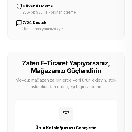
Güvenli Ödeme
256-bit SSL ile korunan ödeme
7/24 Destek
Her zaman yanınızdayız
Zaten E-Ticaret Yapıyorsanız,
Mağazanızı Güçlendirin
Mevcut mağazanıza binlerce yeni ürün ekleyin, stok
riski olmadan ürün çeşitliliğinizi artırın
Ürün Kataloğunuzu Genişletin