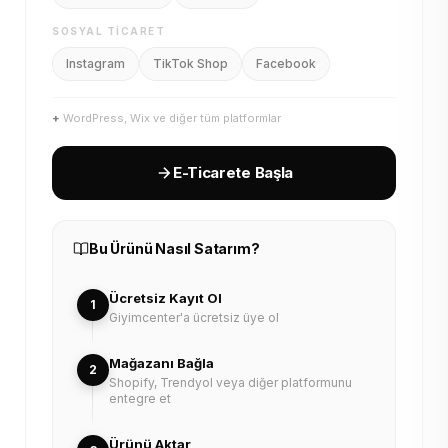
SOSYAL TICARET
Instagram
TikTok Shop
Facebook
+
WordPress, Wix ve diğer tüm platformlar
E-Ticarete Başla
Bu Ürünü Nasıl Satarım?
Ücretsiz Kayıt Ol
1
Giyimcenter'a ücretsiz üye ol
Mağazanı Bağla
2
Shopify, Trendyol veya diğer platformunu
entegre et
Ürünü Aktar