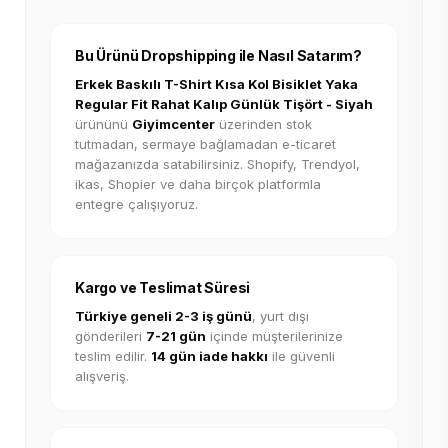
Bu Ürünü Dropshipping ile Nasıl Satarım?
Erkek Baskılı T-Shirt Kısa Kol Bisiklet Yaka
Regular Fit Rahat Kalıp Günlük Tişört - Siyah
ürününü
Giyimcenter
üzerinden stok
tutmadan, sermaye bağlamadan e-ticaret
mağazanızda satabilirsiniz. Shopify, Trendyol,
ikas, Shopier ve daha birçok platformla
entegre çalışıyoruz.
Kargo ve Teslimat Süresi
Türkiye geneli 2-3 iş günü
, yurt dışı
gönderileri
7-21 gün
içinde müşterilerinize
teslim edilir.
14 gün iade hakkı
ile güvenli
alışveriş.