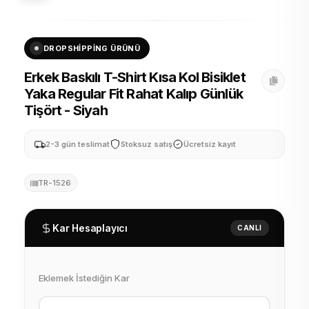
DROPSHIPPING ÜRÜNÜ
Erkek Baskılı T-Shirt Kısa Kol Bisiklet
Yaka Regular Fit Rahat Kalıp Günlük
Tişört - Siyah
2-3 gün teslimat
Stoksuz satış
Ücretsiz kayıt
TR-1526
Kar Hesaplayıcı
CANLI
Eklemek İstediğin Kar