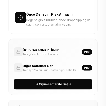
Önce Deneyin, Risk Almayın
Beğendiğiniz ürünleri önce dropshipping ile
satın, sonra toptan alım yapın.
Ürün Görsellerini İndir
PRO
Tüm görselleri tek tıkla indir
Diğer Satıcıları Gör
PRO
Trendyol'da bu ürünü satan diğer satıcılar
Giyimcenter ile Başla