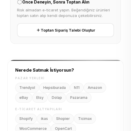
Önce Deneyin, Sonra Toptan Alın
Risk almadan e-ticaret yapın. Beğendiğiniz ürünleri
toptan satın alıp kendi deponuza çekebilirsiniz.
Toptan Sipariş Talebi Oluştur
Nerede Satmak İstiyorsun?
PAZAR YERLERI
Trendyol
Hepsiburada
N11
Amazon
eBay
Etsy
Dolap
Pazarama
E-TICARET ALTYAPILARI
Shopify
ikas
Shopier
Ticimax
WooCommerce
OpenCart