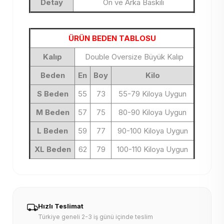
Detay
Ön ve Arka Baskılı
ÜRÜN BEDEN TABLOSU
Kalıp
Double Oversize Büyük Kalıp
Beden
En
Boy
Kilo
S Beden
55
73
55-79 Kiloya Uygun
M Beden
57
75
80-90 Kiloya Uygun
L Beden
59
77
90-100 Kiloya Uygun
XL Beden
62
79
100-110 Kiloya Uygun
Hızlı Teslimat
Türkiye geneli 2-3 iş günü içinde teslim