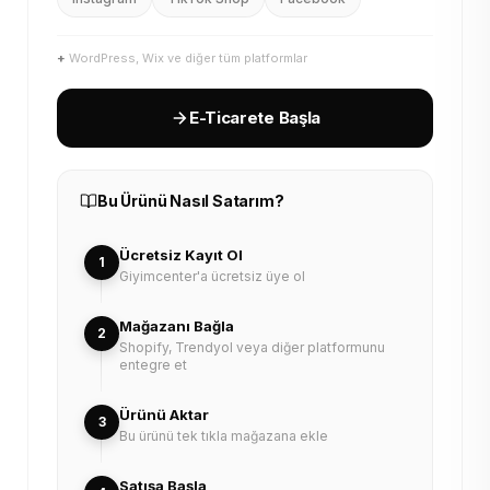
+
WordPress, Wix ve diğer tüm platformlar
E-Ticarete Başla
Bu Ürünü Nasıl Satarım?
Ücretsiz Kayıt Ol
1
Giyimcenter'a ücretsiz üye ol
Mağazanı Bağla
2
Shopify, Trendyol veya diğer platformunu
entegre et
Ürünü Aktar
3
Bu ürünü tek tıkla mağazana ekle
Satışa Başla