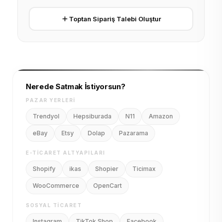
Toptan Sipariş Talebi Oluştur
Nerede Satmak İstiyorsun?
PAZAR YERLERI
Trendyol
Hepsiburada
N11
Amazon
eBay
Etsy
Dolap
Pazarama
E-TICARET ALTYAPILARI
Shopify
ikas
Shopier
Ticimax
WooCommerce
OpenCart
SOSYAL TICARET
Instagram
TikTok Shop
Facebook