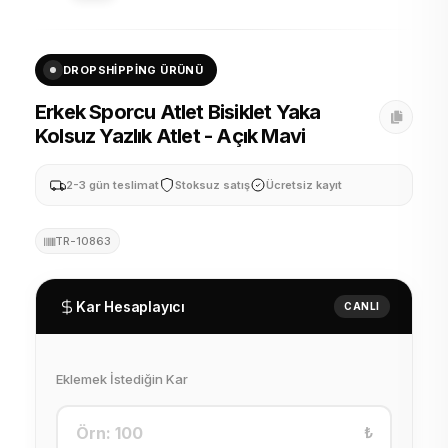
DROPSHIPPING ÜRÜNÜ
Erkek Sporcu Atlet Bisiklet Yaka
Kolsuz Yazlık Atlet - Açık Mavi
2-3 gün teslimat
Stoksuz satış
Ücretsiz kayıt
TR-10863
Kar Hesaplayıcı
CANLI
Eklemek İstediğin Kar
₺