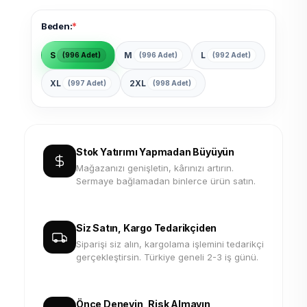
*
Beden:
S
M
L
(996 Adet)
(996 Adet)
(992 Adet)
XL
2XL
(997 Adet)
(998 Adet)
Stok Yatırımı Yapmadan Büyüyün
Mağazanızı genişletin, kârınızı artırın.
Sermaye bağlamadan binlerce ürün satın.
Siz Satın, Kargo Tedarikçiden
Siparişi siz alın, kargolama işlemini tedarikçi
gerçekleştirsin. Türkiye geneli 2-3 iş günü.
Önce Deneyin, Risk Almayın