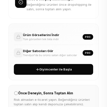
Beğendiğiniz ürünleri önce dropshipping ile
satın, sonra toptan alım yapın.
Ürün Görsellerini İndir
PRO
Tüm görselleri tek tıkla indir
Diğer Satıcıları Gör
PRO
Trendyol'da bu ürünü satan diğer satıcılar
Giyimcenter ile Başla
Önce Deneyin, Sonra Toptan Alın
Risk almadan e-ticaret yapın. Beğendiğiniz ürünleri
toptan satın alıp kendi deponuza çekebilirsiniz.