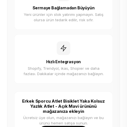
Sermaye Bağlamadan Büyüyün
Yeni ürünler için stok yatırımı yapmayın. Satış
olursa ürün tedarik edilir, risk sıfır.
Hızlı Entegrasyon
Shopify, Trendyol, ikas, Shopier ve daha
fazlası. Dakikalar içinde mağazanızı bağlayın.
Erkek Sporcu Atlet Bisiklet Yaka Kolsuz
Yazlık Atlet - Açık Mavi ürününü
mağazanıza ekleyin
Ücretsiz üye olun, mağazanızı bağlayın ve bu
ürünü hemen satışa sunun.