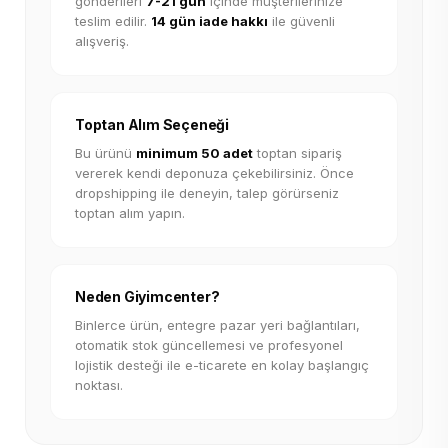
gönderileri
7-21 gün
içinde müşterilerinize
teslim edilir.
14 gün iade hakkı
ile güvenli
alışveriş.
Toptan Alım Seçeneği
Bu ürünü
minimum 50 adet
toptan sipariş
vererek kendi deponuza çekebilirsiniz. Önce
dropshipping ile deneyin, talep görürseniz
toptan alım yapın.
Neden Giyimcenter?
Binlerce ürün, entegre pazar yeri bağlantıları,
otomatik stok güncellemesi ve profesyonel
lojistik desteği ile e-ticarete en kolay başlangıç
noktası.