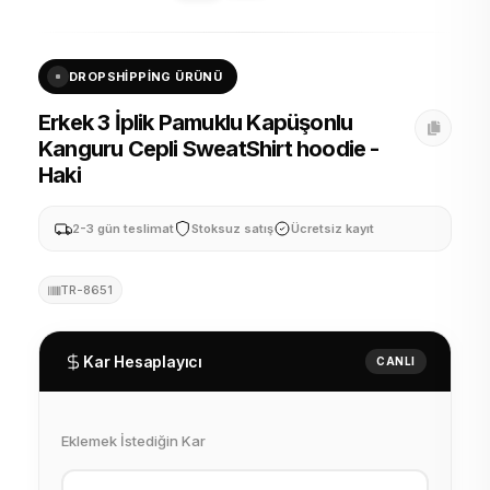
DROPSHIPPING ÜRÜNÜ
Erkek 3 İplik Pamuklu Kapüşonlu
Kanguru Cepli SweatShirt hoodie -
Haki
2-3 gün teslimat
Stoksuz satış
Ücretsiz kayıt
TR-8651
Kar Hesaplayıcı
CANLI
Eklemek İstediğin Kar