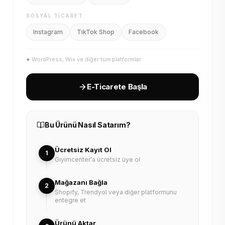
SOSYAL TICARET
Instagram
TikTok Shop
Facebook
+
WordPress, Wix ve diğer tüm platformlar
E-Ticarete Başla
Bu Ürünü Nasıl Satarım?
Ücretsiz Kayıt Ol
1
Giyimcenter'a ücretsiz üye ol
Mağazanı Bağla
2
Shopify, Trendyol veya diğer platformunu
entegre et
Ürünü Aktar