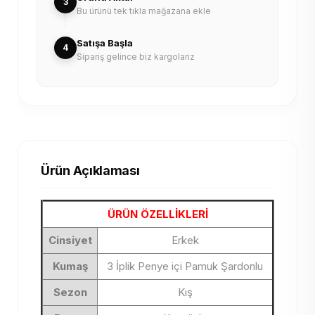
3
Bu ürünü tek tıkla mağazana ekle
Satışa Başla
4
Sipariş gelince biz kargolarız
Ürün Açıklaması
ÜRÜN ÖZELLİKLERİ
Cinsiyet
Erkek
Kumaş
3 İplik Penye içi Pamuk Şardonlu
Sezon
Kış