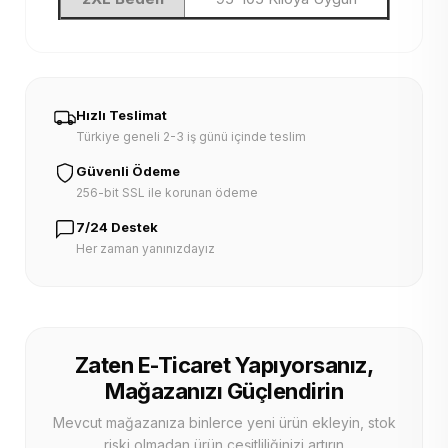
Hızlı Teslimat
Türkiye geneli 2-3 iş günü içinde teslim
Güvenli Ödeme
256-bit SSL ile korunan ödeme
7/24 Destek
Her zaman yanınızdayız
Zaten E-Ticaret Yapıyorsanız,
Mağazanızı Güçlendirin
Mevcut mağazanıza binlerce yeni ürün ekleyin, stok
riski olmadan ürün çeşitliliğinizi artırın