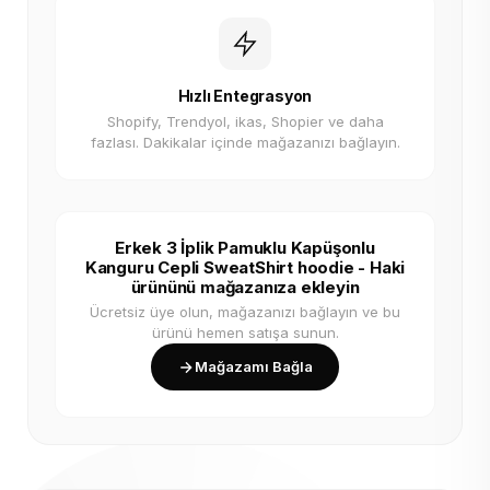
Hızlı Entegrasyon
Shopify, Trendyol, ikas, Shopier ve daha
fazlası. Dakikalar içinde mağazanızı bağlayın.
Erkek 3 İplik Pamuklu Kapüşonlu
Kanguru Cepli SweatShirt hoodie - Haki
ürününü mağazanıza ekleyin
Ücretsiz üye olun, mağazanızı bağlayın ve bu
ürünü hemen satışa sunun.
Mağazamı Bağla