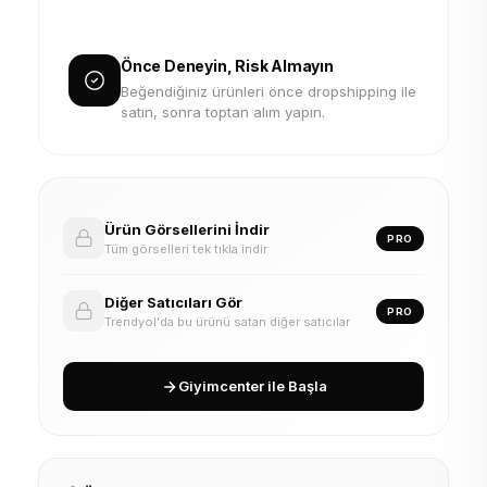
Önce Deneyin, Risk Almayın
Beğendiğiniz ürünleri önce dropshipping ile
satın, sonra toptan alım yapın.
Ürün Görsellerini İndir
PRO
Tüm görselleri tek tıkla indir
Diğer Satıcıları Gör
PRO
Trendyol'da bu ürünü satan diğer satıcılar
Giyimcenter ile Başla