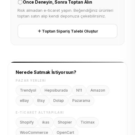
Önce Deneyin, Sonra Toptan Alın
Risk almadan e-ticaret yapın. Beğendiğiniz ürünleri
toptan satın alıp kendi deponuza çekebilirsiniz.
Toptan Sipariş Talebi Oluştur
Nerede Satmak İstiyorsun?
PAZAR YERLERI
Trendyol
Hepsiburada
N11
Amazon
eBay
Etsy
Dolap
Pazarama
E-TICARET ALTYAPILARI
Shopify
ikas
Shopier
Ticimax
WooCommerce
OpenCart