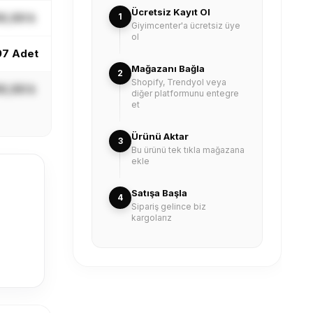
Ücretsiz Kayıt Ol
X,XX ₺
1
Giyimcenter'a ücretsiz üye
ol
97 Adet
Mağazanı Bağla
2
Shopify, Trendyol veya
X,XX ₺
diğer platformunu entegre
et
Ürünü Aktar
3
Bu ürünü tek tıkla mağazana
ekle
Satışa Başla
4
Sipariş gelince biz
kargolarız