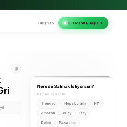
Giriş Yap
E-Ticarete Başla
k
Nerede Satmak İstiyorsun?
Gri
PAZAR YERLERI
Trendyol
Hepsiburada
N11
yıt
Amazon
eBay
Etsy
Dolap
Pazarama