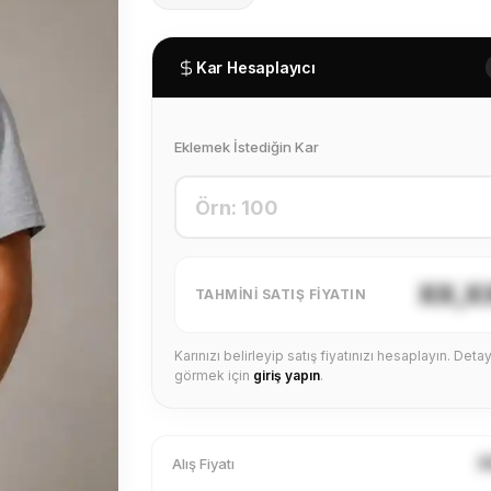
Kar Hesaplayıcı
Eklemek İstediğin Kar
XX,X
TAHMINI SATIŞ FIYATIN
Karınızı belirleyip satış fiyatınızı hesaplayın. Detayl
görmek için
giriş yapın
.
X
Alış Fiyatı