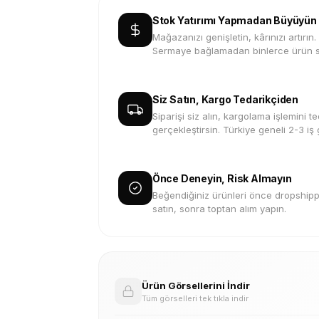
Stok Yatırımı Yapmadan Büyüyün
Mağazanızı genişletin, kârınızı artırın.
Sermaye bağlamadan binlerce ürün s
Siz Satın, Kargo Tedarikçiden
Siparişi siz alın, kargolama işlemini te
gerçekleştirsin. Türkiye geneli 2-3 iş
Önce Deneyin, Risk Almayın
Beğendiğiniz ürünleri önce dropshippi
satın, sonra toptan alım yapın.
Ürün Görsellerini İndir
Tüm görselleri tek tıkla indir