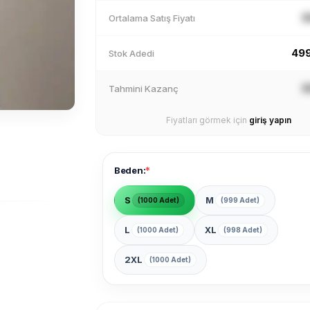
X
Ortalama Satış Fiyatı
49
Stok Adedi
X
Tahmini Kazanç
Fiyatları görmek için
giriş yapın
*
Beden:
S
M
(1000 Adet)
(999 Adet)
L
XL
(1000 Adet)
(998 Adet)
2XL
(1000 Adet)