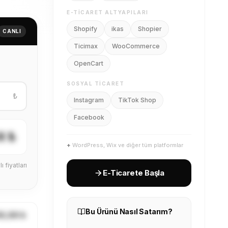
E-TICARET ALTYAPILARI
Shopify
ikas
Shopier
CANLI
Ticimax
WooCommerce
OpenCart
SOSYAL TICARET
₺
Instagram
TikTok Shop
Facebook
X ₺
+
WordPress, Wix ve diğer tüm platformlar
ı fiyatları
E-Ticarete Başla
Bu Ürünü Nasıl Satarım?
X,XX ₺