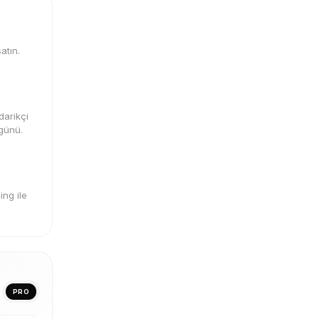
atın.
darikçi
 günü.
ng ile
PRO