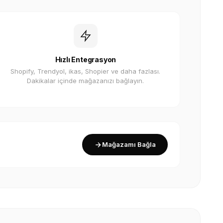
Hızlı Entegrasyon
Shopify, Trendyol, ikas, Shopier ve daha fazlası.
Dakikalar içinde mağazanızı bağlayın.
Mağazamı Bağla