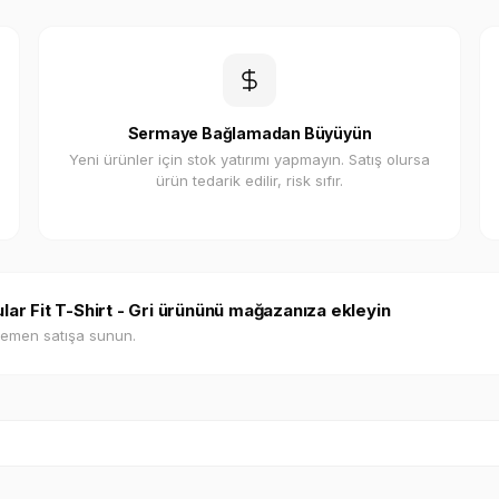
Sermaye Bağlamadan Büyüyün
Yeni ürünler için stok yatırımı yapmayın. Satış olursa
ürün tedarik edilir, risk sıfır.
lar Fit T-Shirt - Gri ürününü mağazanıza ekleyin
hemen satışa sunun.