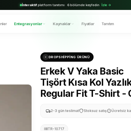
2.000+
aktif bayi · Shopify & Trendyol entegrasyonu hazır
Hemen başla →
nler
Entegrasyonlar
Kaynaklar
Fiyatlar
Tanıtım
DROPSHIPPING ÜRÜNÜ
Erkek V Yaka Basic
Tişört Kısa Kol Yazlı
Regular Fit T-Shirt - 
2-3 gün teslimat
Stoksuz satış
Ücretsiz ka
TR-10717