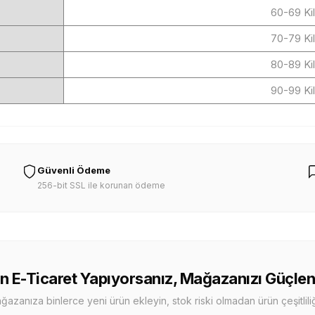
60-69 Ki
70-79 Ki
80-89 Ki
90-99 Ki
Güvenli Ödeme
256-bit SSL ile korunan ödeme
n E-Ticaret Yapıyorsanız, Mağazanızı Güçlen
zanıza binlerce yeni ürün ekleyin, stok riski olmadan ürün çeşitliliği