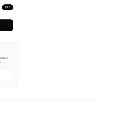
PRO
nleri
.