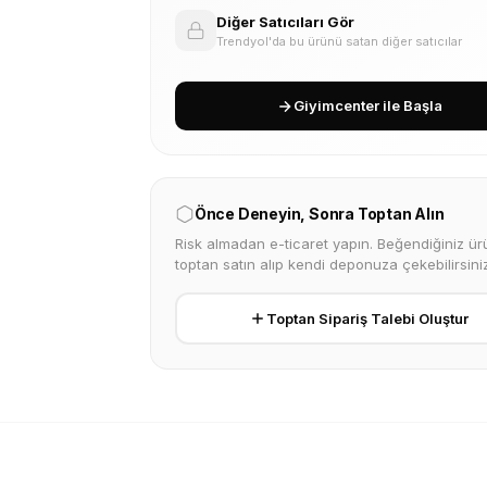
Diğer Satıcıları Gör
Trendyol'da bu ürünü satan diğer satıcılar
Giyimcenter ile Başla
Önce Deneyin, Sonra Toptan Alın
Risk almadan e-ticaret yapın. Beğendiğiniz ürü
toptan satın alıp kendi deponuza çekebilirsiniz
Toptan Sipariş Talebi Oluştur