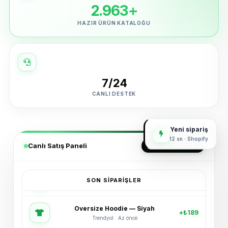
2.963+
HAZIR ÜRÜN KATALOĞU
7/24
CANLI DESTEK
Yeni sipariş
12 sn · Shopify
Canlı Satış Paneli
GERÇEK ZAMANLI
SON SIPARIŞLER
Oversize Hoodie — Siyah
+₺189
Trendyol · Az önce
Spor Ayakkabı — Beyaz