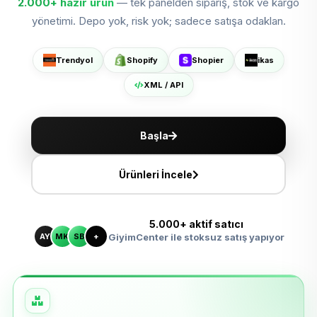
2.000+
hazır ürün
— tek panelden sipariş, stok ve kargo
Shopier'da Aç
yönetimi. Depo yok, risk yok; sadece satışa odaklan.
ikas'ta Sat
Trendyol
Shopify
Shopier
ikas
XML ile Ölçeklen
XML / API
Başla
Ürünleri İncele
5.000+ aktif satıcı
AY
MK
SB
+
GiyimCenter ile stoksuz satış yapıyor