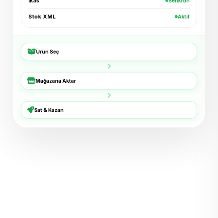
ikas
Senkron
Kadın Bluz — Ekru
+₺96
Shopier · 4 dk
Stok XML
Aktif
Bucket Şapka — Haki
+₺54
ikas · 6 dk
Ürün Seç
3'lü Çorap Seti
+₺38
XML · 8 dk
Mağazana Aktar
Basic Tişört — Lacivert
+₺72
Trendyol · 11 dk
Sat & Kazan