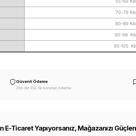
55-69 Kil
70-79 Kil
80-89 Kil
90-99 Kil
95-105 Ki
Güvenli Ödeme
256-bit SSL ile korunan ödeme
n E-Ticaret Yapıyorsanız, Mağazanızı Güçlen