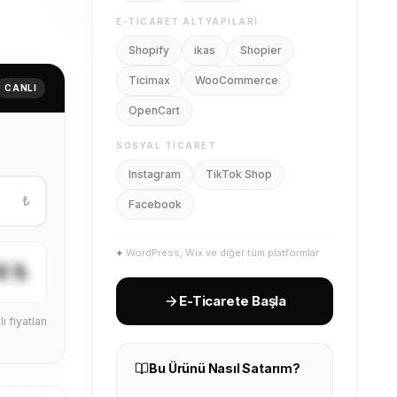
E-TICARET ALTYAPILARI
Shopify
ikas
Shopier
Ticimax
WooCommerce
CANLI
OpenCart
SOSYAL TICARET
Instagram
TikTok Shop
₺
Facebook
+
WordPress, Wix ve diğer tüm platformlar
X ₺
E-Ticarete Başla
ı fiyatları
Bu Ürünü Nasıl Satarım?