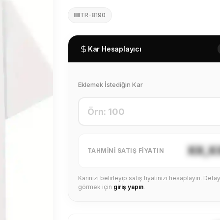
TR-8190
Kar Hesaplayıcı
Eklemek İstediğin Kar
XX,X
TAHMINI SATIŞ FIYATIN
Karınızı belirleyip satış fiyatınızı hesaplayın. Detayl
görmek için
giriş yapın
.