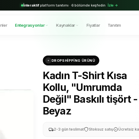
2.000+
aktif bayi · Shopify & Trendyol entegrasyonu hazır
Hemen başla →
nler
Entegrasyonlar
Kaynaklar
Fiyatlar
Tanıtım
DROPSHIPPING ÜRÜNÜ
Kadın T-Shirt Kısa
Kollu, "Umrumda
Değil" Baskılı tişört -
Beyaz
2-3 gün teslimat
Stoksuz satış
Ücretsiz ka