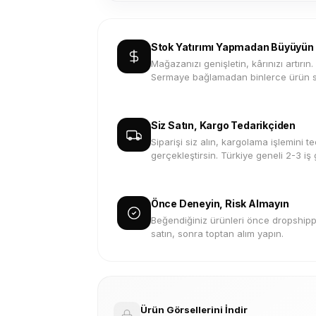
Stok Yatırımı Yapmadan Büyüyün
Mağazanızı genişletin, kârınızı artırın.
Sermaye bağlamadan binlerce ürün s
Siz Satın, Kargo Tedarikçiden
Siparişi siz alın, kargolama işlemini te
gerçekleştirsin. Türkiye geneli 2-3 iş
Önce Deneyin, Risk Almayın
Beğendiğiniz ürünleri önce dropshippi
satın, sonra toptan alım yapın.
Ürün Görsellerini İndir