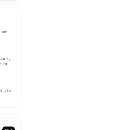
atın.
darikçi
 günü.
ng ile
PRO