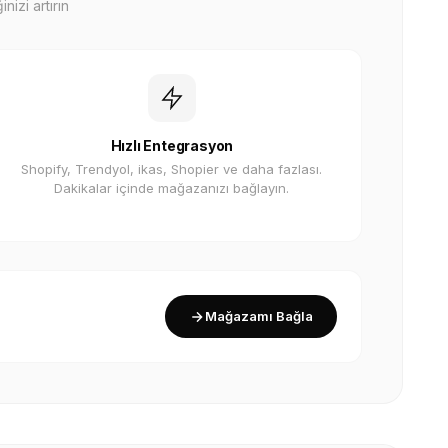
nizi artırın
Hızlı Entegrasyon
Shopify, Trendyol, ikas, Shopier ve daha fazlası.
Dakikalar içinde mağazanızı bağlayın.
Mağazamı Bağla