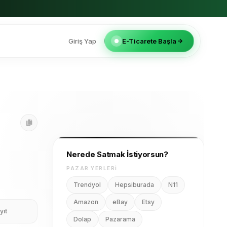
Giriş Yap
E-Ticarete Başla
Nerede Satmak İstiyorsun?
PAZAR YERLERI
Trendyol
Hepsiburada
N11
Amazon
eBay
Etsy
yıt
Dolap
Pazarama