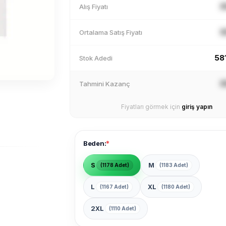
X
Alış Fiyatı
X
Ortalama Satış Fiyatı
58
Stok Adedi
X
Tahmini Kazanç
Fiyatları görmek için
giriş yapın
*
Beden:
S
M
(1178 Adet)
(1183 Adet)
L
XL
(1167 Adet)
(1180 Adet)
2XL
(1110 Adet)