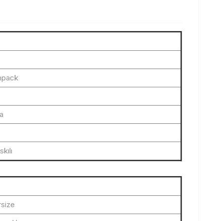
mpack
ka
kılı
size