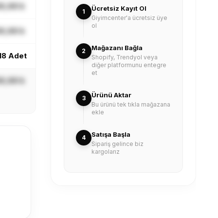
X,XX ₺
Ücretsiz Kayıt Ol
1
Giyimcenter'a ücretsiz üye
ol
X,XX ₺
Mağazanı Bağla
2
18 Adet
Shopify, Trendyol veya
diğer platformunu entegre
et
X,XX ₺
Ürünü Aktar
3
Bu ürünü tek tıkla mağazana
ekle
Satışa Başla
4
Sipariş gelince biz
kargolarız