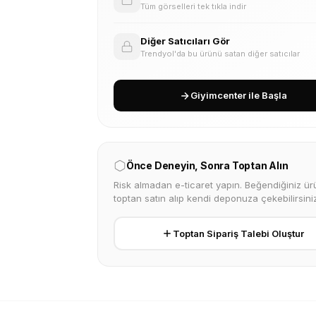
Tüm görselleri tek tıkla indir
Diğer Satıcıları Gör
Trendyol'da bu ürünü satan diğer satıcılar
Giyimcenter ile Başla
Önce Deneyin, Sonra Toptan Alın
Risk almadan e-ticaret yapın. Beğendiğiniz ürü
toptan satın alıp kendi deponuza çekebilirsiniz
Toptan Sipariş Talebi Oluştur