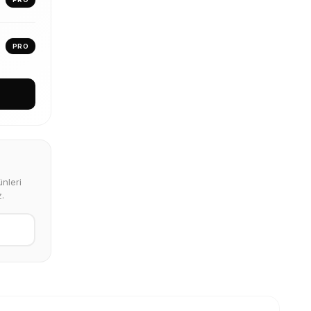
PRO
nleri
.