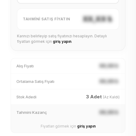
XX,XX ₺
TAHMINI SATIŞ FIYATIN
Karınızı belirleyip satış fiyatınızı hesaplayın. Detaylı
fiyatları görmek için
giriş yapın
.
XX,XX ₺
Alış Fiyatı
XX,XX ₺
Ortalama Satış Fiyatı
3 Adet
Stok Adedi
(Az Kaldı)
XX,XX ₺
Tahmini Kazanç
Fiyatları görmek için
giriş yapın