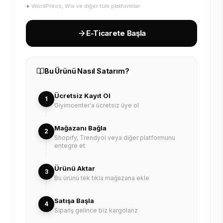
+
WordPress, Wix ve diğer tüm platformlar
E-Ticarete Başla
Bu Ürünü Nasıl Satarım?
Ücretsiz Kayıt Ol
1
Giyimcenter'a ücretsiz üye ol
Mağazanı Bağla
2
Shopify, Trendyol veya diğer platformunu
entegre et
Ürünü Aktar
3
Bu ürünü tek tıkla mağazana ekle
Satışa Başla
4
Sipariş gelince biz kargolarız