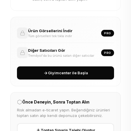
Ürün Görsellerini İndir
PRO
Tüm görselleri tek tıkla indir
Diğer Satıcıları Gör
PRO
Trendyol'da bu ürünü satan diğer satıcılar
Giyimcenter ile Başla
Önce Deneyin, Sonra Toptan Alın
Risk almadan e-ticaret yapın. Beğendiğiniz ürünleri
toptan satın alıp kendi deponuza çekebilirsiniz.
Toptan Sipariş Talebi Oluştur