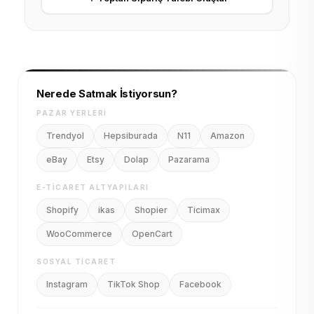
Nerede Satmak İstiyorsun?
PAZAR YERLERI
Trendyol
Hepsiburada
N11
Amazon
eBay
Etsy
Dolap
Pazarama
E-TICARET ALTYAPILARI
Shopify
ikas
Shopier
Ticimax
WooCommerce
OpenCart
SOSYAL TICARET
Instagram
TikTok Shop
Facebook