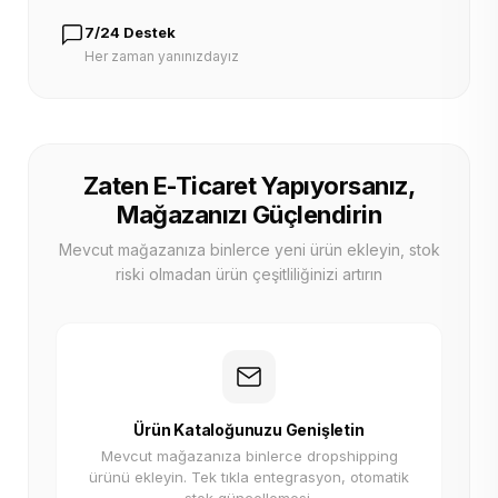
7/24 Destek
Her zaman yanınızdayız
Zaten E-Ticaret Yapıyorsanız,
Mağazanızı Güçlendirin
Mevcut mağazanıza binlerce yeni ürün ekleyin, stok
riski olmadan ürün çeşitliliğinizi artırın
Ürün Kataloğunuzu Genişletin
Mevcut mağazanıza binlerce dropshipping
ürünü ekleyin. Tek tıkla entegrasyon, otomatik