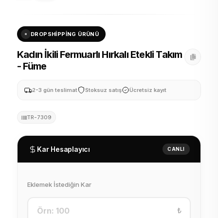
DROPSHIPPING ÜRÜNÜ
Kadın İkili Fermuarlı Hırkalı Etekli Takım
- Füme
2-3 gün teslimat
Stoksuz satış
Ücretsiz kayıt
TR-7309
Kar Hesaplayıcı
CANLI
Eklemek İstediğin Kar
₺