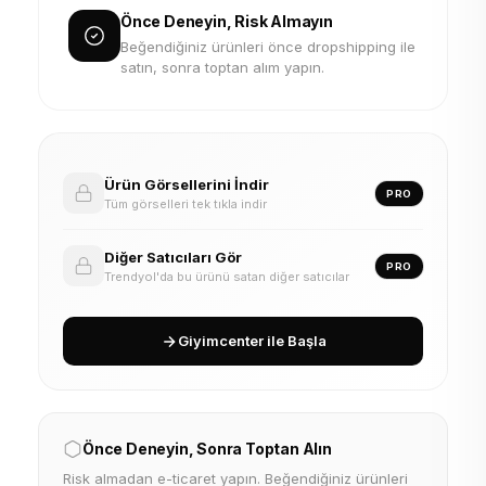
Önce Deneyin, Risk Almayın
Beğendiğiniz ürünleri önce dropshipping ile
satın, sonra toptan alım yapın.
Ürün Görsellerini İndir
PRO
Tüm görselleri tek tıkla indir
Diğer Satıcıları Gör
PRO
Trendyol'da bu ürünü satan diğer satıcılar
Giyimcenter ile Başla
Önce Deneyin, Sonra Toptan Alın
Risk almadan e-ticaret yapın. Beğendiğiniz ürünleri