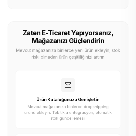
Zaten E-Ticaret Yapıyorsanız,
Mağazanızı Güçlendirin
Mevcut mağazanıza binlerce yeni ürün ekleyin, stok
riski olmadan ürün çeşitliliğinizi artırın
Ürün Kataloğunuzu Genişletin
Mevcut mağazanıza binlerce dropshipping
ürünü ekleyin. Tek tıkla entegrasyon, otomatik
stok güncellemesi.