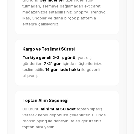
ürününü
Giyimcenter
üzerinden stok
tutmadan, sermaye bağlamadan e-ticaret
mağazanızda satabilirsiniz. Shopify, Trendyol,
ikas, Shopier ve daha birçok platformla
entegre çalışıyoruz.
Kargo ve Teslimat Süresi
Türkiye geneli 2-3 iş günü
, yurt dışı
gönderileri
7-21 gün
içinde müşterilerinize
teslim edilir.
14 gün iade hakkı
ile güvenli
alışveriş.
Toptan Alım Seçeneği
Bu ürünü
minimum 50 adet
toptan sipariş
vererek kendi deponuza çekebilirsiniz. Önce
dropshipping ile deneyin, talep görürseniz
toptan alım yapın.