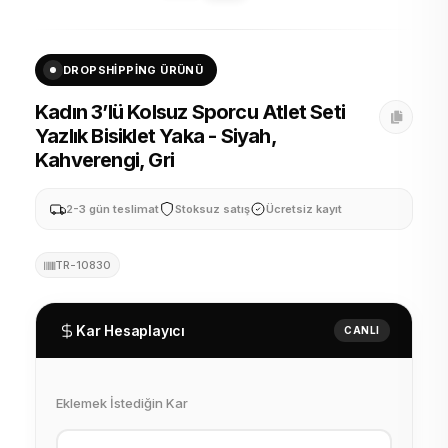
DROPSHIPPING ÜRÜNÜ
Kadın 3’lü Kolsuz Sporcu Atlet Seti
Yazlık Bisiklet Yaka - Siyah,
Kahverengi, Gri
2-3 gün teslimat
Stoksuz satış
Ücretsiz kayıt
TR-10830
Kar Hesaplayıcı
CANLI
Eklemek İstediğin Kar