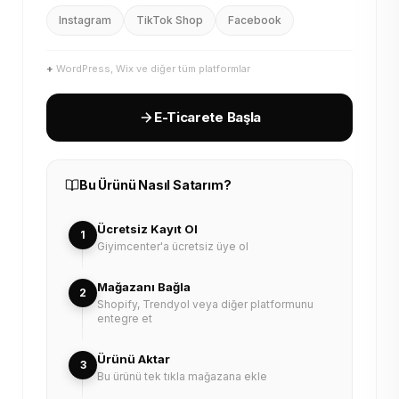
Instagram
TikTok Shop
Facebook
+
WordPress, Wix ve diğer tüm platformlar
E-Ticarete Başla
Bu Ürünü Nasıl Satarım?
Ücretsiz Kayıt Ol
1
Giyimcenter'a ücretsiz üye ol
Mağazanı Bağla
2
Shopify, Trendyol veya diğer platformunu
entegre et
Ürünü Aktar
3
Bu ürünü tek tıkla mağazana ekle