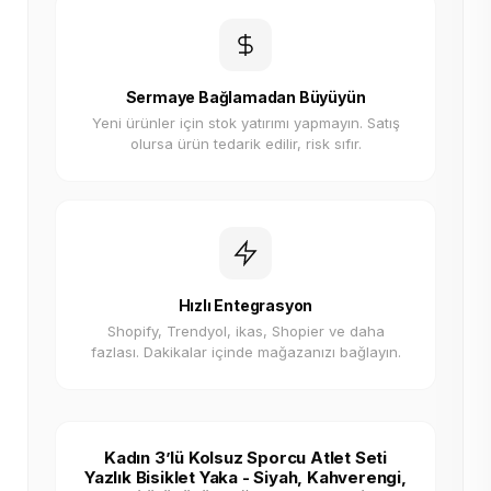
Sermaye Bağlamadan Büyüyün
Yeni ürünler için stok yatırımı yapmayın. Satış
olursa ürün tedarik edilir, risk sıfır.
Hızlı Entegrasyon
Shopify, Trendyol, ikas, Shopier ve daha
fazlası. Dakikalar içinde mağazanızı bağlayın.
Kadın 3’lü Kolsuz Sporcu Atlet Seti
Yazlık Bisiklet Yaka - Siyah, Kahverengi,