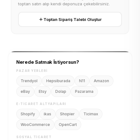
toptan satın alıp kendi deponuza çekebilirsiniz.
Toptan Sipariş Talebi Oluştur
Nerede Satmak İstiyorsun?
PAZAR YERLERI
Trendyol
Hepsiburada
N11
Amazon
eBay
Etsy
Dolap
Pazarama
E-TICARET ALTYAPILARI
Shopify
ikas
Shopier
Ticimax
WooCommerce
OpenCart
SOSYAL TICARET