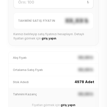
₺
XX,XX ₺
TAHMINI SATIŞ FIYATIN
Karınızı belirleyip satış fiyatınızı hesaplayın. Detaylı
fiyatları görmek için
giriş yapın
.
XX,XX ₺
Alış Fiyatı
XX,XX ₺
Ortalama Satış Fiyatı
4978 Adet
Stok Adedi
XX,XX ₺
Tahmini Kazanç
Fiyatları görmek için
giriş yapın