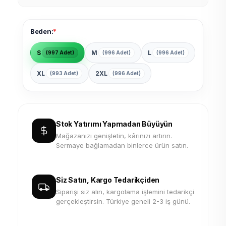
*
Beden:
S
M
L
(997 Adet)
(996 Adet)
(996 Adet)
XL
2XL
(993 Adet)
(996 Adet)
Stok Yatırımı Yapmadan Büyüyün
Mağazanızı genişletin, kârınızı artırın.
Sermaye bağlamadan binlerce ürün satın.
Siz Satın, Kargo Tedarikçiden
Siparişi siz alın, kargolama işlemini tedarikçi
gerçekleştirsin. Türkiye geneli 2-3 iş günü.