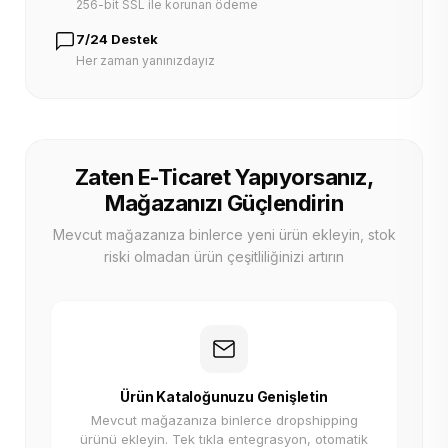
256-bit SSL ile korunan ödeme
7/24 Destek
Her zaman yanınızdayız
Zaten E-Ticaret Yapıyorsanız,
Mağazanızı Güçlendirin
Mevcut mağazanıza binlerce yeni ürün ekleyin, stok
riski olmadan ürün çeşitliliğinizi artırın
Ürün Kataloğunuzu Genişletin
Mevcut mağazanıza binlerce dropshipping
ürünü ekleyin. Tek tıkla entegrasyon, otomatik