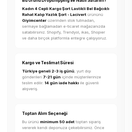
Bu Ürünü Dropshipping ile Nasıl Satarım?
Kadın 4 Cepli Kargo Şort Lastikli Bel Bağcıklı
Rahat Kalıp Yazlık Şort - Lacivert
ürününü
Giyimcenter
üzerinden stok tutmadan,
sermaye bağlamadan e-ticaret mağazanızda
satabilirsiniz. Shopify, Trendyol, ikas, Shopier
ve daha birçok platformla entegre çalışıyoruz.
Kargo ve Teslimat Süresi
Türkiye geneli 2-3 iş günü
, yurt dışı
gönderileri
7-21 gün
içinde müşterilerinize
teslim edilir.
14 gün iade hakkı
ile güvenli
alışveriş.
Toptan Alım Seçeneği
Bu ürünü
minimum 50 adet
toptan sipariş
vererek kendi deponuza çekebilirsiniz. Önce