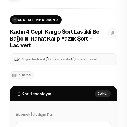
DROPSHIPPING ÜRÜNÜ
Kadın 4 Cepli Kargo Şort Lastikli Bel
Bağcıklı Rahat Kalıp Yazlık Şort -
Lacivert
2-3 gün teslimat
Stoksuz satış
Ücretsiz kayıt
TR-10753
Kar Hesaplayıcı
CANLI
Eklemek İstediğin Kar