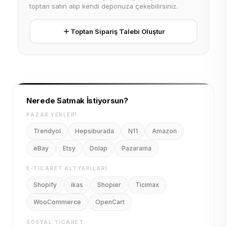
toptan satın alıp kendi deponuza çekebilirsiniz.
Toptan Sipariş Talebi Oluştur
Nerede Satmak İstiyorsun?
PAZAR YERLERI
Trendyol
Hepsiburada
N11
Amazon
eBay
Etsy
Dolap
Pazarama
E-TICARET ALTYAPILARI
Shopify
ikas
Shopier
Ticimax
WooCommerce
OpenCart
SOSYAL TICARET