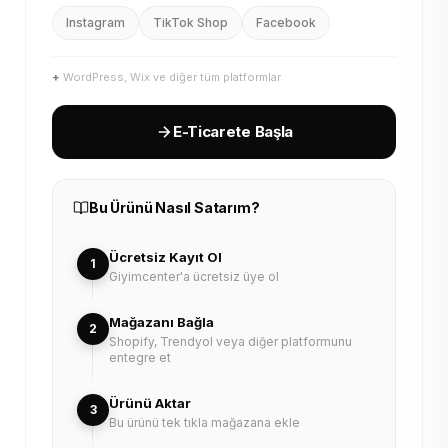
Instagram
TikTok Shop
Facebook
+
WordPress, Wix ve diğer tüm platformlar
E-Ticarete Başla
Bu Ürünü Nasıl Satarım?
Ücretsiz Kayıt Ol
1
Giyimcenter'a ücretsiz üye ol
Mağazanı Bağla
2
Shopify, Trendyol veya diğer platformunu
entegre et
Ürünü Aktar
3
Bu ürünü tek tıkla mağazana ekle