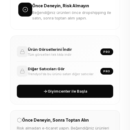
Önce Deneyin, Risk Almayın
Beğendiğiniz ürünleri önce dropshipping ile
satın, sonra toptan alım yapın.
Ürün Görsellerini İndir
PRO
Tüm görselleri tek tıkla indir
Diğer Satıcıları Gör
PRO
Trendyol'da bu ürünü satan diğer satıcılar
Giyimcenter ile Başla
Önce Deneyin, Sonra Toptan Alın
Risk almadan e-ticaret yapın. Beğendiğiniz ürünleri