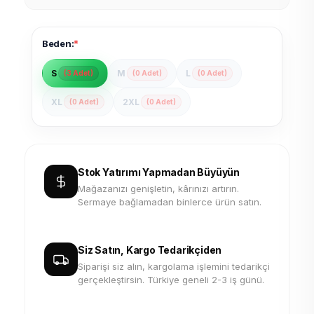
*
Beden:
S
M
L
(3 Adet)
(0 Adet)
(0 Adet)
XL
2XL
(0 Adet)
(0 Adet)
Stok Yatırımı Yapmadan Büyüyün
Mağazanızı genişletin, kârınızı artırın.
Sermaye bağlamadan binlerce ürün satın.
Siz Satın, Kargo Tedarikçiden
Siparişi siz alın, kargolama işlemini tedarikçi
gerçekleştirsin. Türkiye geneli 2-3 iş günü.