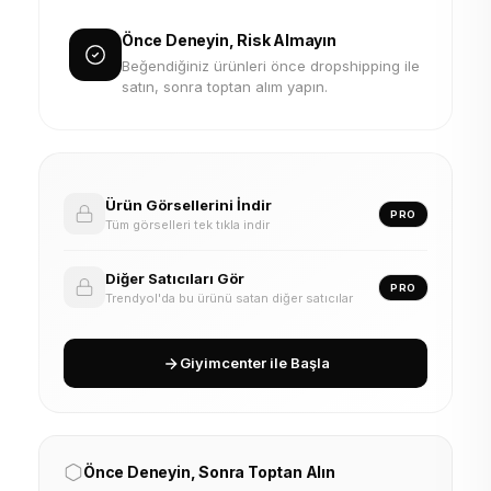
Önce Deneyin, Risk Almayın
Beğendiğiniz ürünleri önce dropshipping ile
satın, sonra toptan alım yapın.
Ürün Görsellerini İndir
PRO
Tüm görselleri tek tıkla indir
Diğer Satıcıları Gör
PRO
Trendyol'da bu ürünü satan diğer satıcılar
Giyimcenter ile Başla
Önce Deneyin, Sonra Toptan Alın