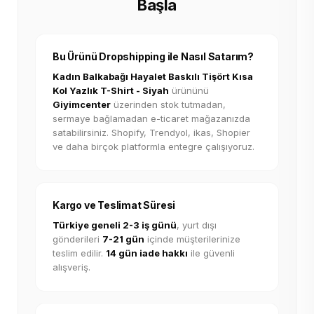
Başla
Bu Ürünü Dropshipping ile Nasıl Satarım?
Kadın Balkabağı Hayalet Baskılı Tişört Kısa
Kol Yazlık T-Shirt - Siyah
ürününü
Giyimcenter
üzerinden stok tutmadan,
sermaye bağlamadan e-ticaret mağazanızda
satabilirsiniz. Shopify, Trendyol, ikas, Shopier
ve daha birçok platformla entegre çalışıyoruz.
Kargo ve Teslimat Süresi
Türkiye geneli 2-3 iş günü
, yurt dışı
gönderileri
7-21 gün
içinde müşterilerinize
teslim edilir.
14 gün iade hakkı
ile güvenli
alışveriş.