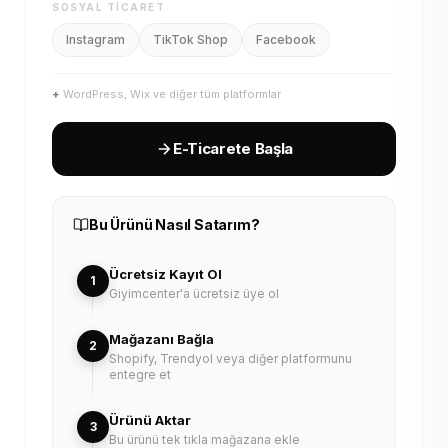
SOSYAL TICARET
Instagram
TikTok Shop
Facebook
+
WordPress, Wix ve diğer tüm platformlar
E-Ticarete Başla
Bu Ürünü Nasıl Satarım?
Ücretsiz Kayıt Ol
1
Giyimcenter'a ücretsiz üye ol
Mağazanı Bağla
2
Shopify, Trendyol veya diğer platformunu
entegre et
Ürünü Aktar
3
Bu ürünü tek tıkla mağazana ekle