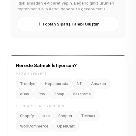
Risk almadan e-ticaret yapın. Beğendiğiniz ürünleri
toptan satın alıp kendi deponuza çekebilirsiniz.
Toptan Sipariş Talebi Oluştur
Nerede Satmak İstiyorsun?
PAZAR YERLERI
Trendyol
Hepsiburada
N11
Amazon
eBay
Etsy
Dolap
Pazarama
E-TICARET ALTYAPILARI
Shopify
ikas
Shopier
Ticimax
WooCommerce
OpenCart