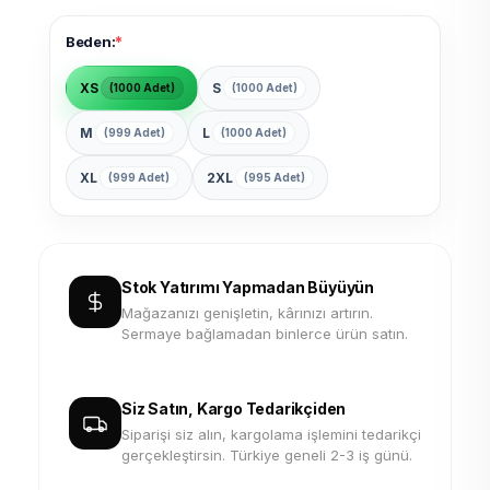
*
Beden:
XS
S
(1000 Adet)
(1000 Adet)
M
L
(999 Adet)
(1000 Adet)
XL
2XL
(999 Adet)
(995 Adet)
Stok Yatırımı Yapmadan Büyüyün
Mağazanızı genişletin, kârınızı artırın.
Sermaye bağlamadan binlerce ürün satın.
Siz Satın, Kargo Tedarikçiden
Siparişi siz alın, kargolama işlemini tedarikçi
gerçekleştirsin. Türkiye geneli 2-3 iş günü.