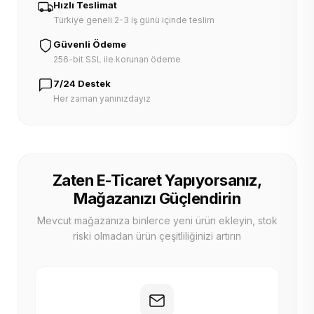
Hızlı Teslimat
Türkiye geneli 2-3 iş günü içinde teslim
Güvenli Ödeme
256-bit SSL ile korunan ödeme
7/24 Destek
Her zaman yanınızdayız
Zaten E-Ticaret Yapıyorsanız,
Mağazanızı Güçlendirin
Mevcut mağazanıza binlerce yeni ürün ekleyin, stok
riski olmadan ürün çeşitliliğinizi artırın