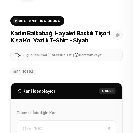
DROPSHIPPING ÜRÜNÜ
Kadın Balkabağı Hayalet Baskılı Tişört
Kısa Kol Yazlık T-Shirt - Siyah
2-3 gün teslimat
Stoksuz satış
Ücretsiz kayıt
TR-10692
Kar Hesaplayıcı
CANLI
Eklemek İstediğin Kar
₺