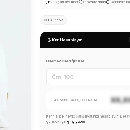
2-3 gün teslimat
Stoksuz satış
Ücretsiz ka
TR-2553
Kar Hesaplayıcı
Eklemek İstediğin Kar
XX,X
TAHMINI SATIŞ FIYATIN
Karınızı belirleyip satış fiyatınızı hesaplayın. Detayl
görmek için
giriş yapın
.