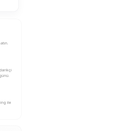
atın.
darikçi
 günü.
ng ile