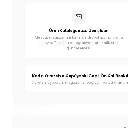
Ürün Kataloğunuzu Genişletin
Mevcut mağazanıza binlerce dropshipping ürünü
ekleyin. Tek tıkla entegrasyon, otomatik stok
güncellemesi.
Kadın Oversize Kapüşonlu Cepli Ön Kol Baskıl
Ücretsiz üye olun, mağazanızı bağlayın ve bu ürünü 