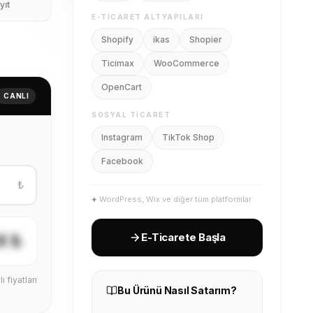
yıt
E-TICARET ALTYAPILARI
Shopify
ikas
Shopier
Ticimax
WooCommerce
OpenCart
CANLI
SOSYAL TICARET
Instagram
TikTok Shop
Facebook
₺
+
WordPress, Wix ve diğer tüm platformlar
X ₺
E-Ticarete Başla
ı fiyatları
Bu Ürünü Nasıl Satarım?