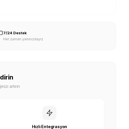
7/24 Destek
Her zaman yanınızdayız
dirin
nizi artırın
Hızlı Entegrasyon