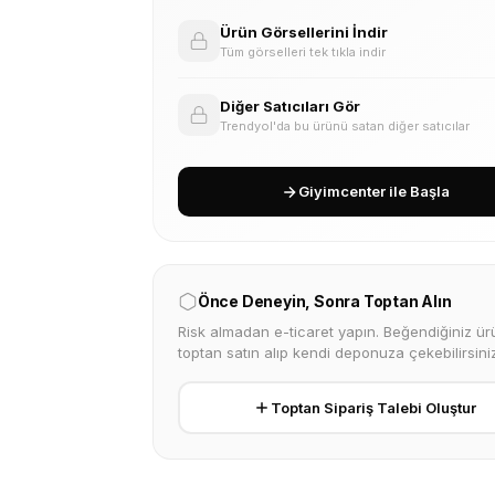
Ürün Görsellerini İndir
Tüm görselleri tek tıkla indir
Diğer Satıcıları Gör
Trendyol'da bu ürünü satan diğer satıcılar
Giyimcenter ile Başla
Önce Deneyin, Sonra Toptan Alın
Risk almadan e-ticaret yapın. Beğendiğiniz ürü
toptan satın alıp kendi deponuza çekebilirsiniz
Toptan Sipariş Talebi Oluştur