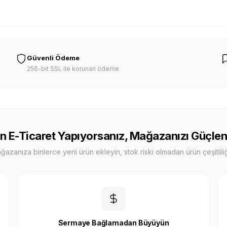
Güvenli Ödeme
256-bit SSL ile korunan ödeme
n E-Ticaret Yapıyorsanız, Mağazanızı Güçlen
zanıza binlerce yeni ürün ekleyin, stok riski olmadan ürün çeşitliliği
Sermaye Bağlamadan Büyüyün