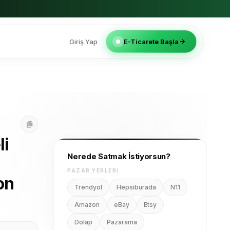
Giriş Yap
E-Ticarete Başla
li
Nerede Satmak İstiyorsun?
PAZAR YERLERI
on
Trendyol
Hepsiburada
N11
Amazon
eBay
Etsy
Dolap
Pazarama