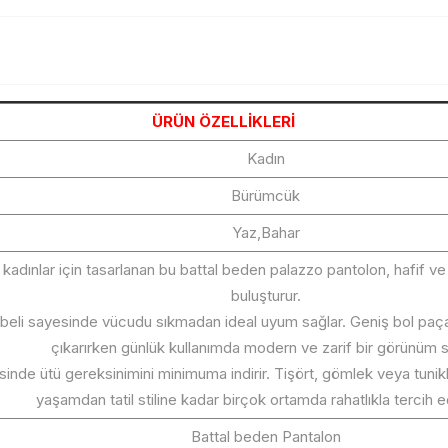
ÜRÜN ÖZELLİKLERİ
Kadın
Bürümcük
Yaz,Bahar
adınlar için tasarlanan bu battal beden palazzo pantolon, hafif ve
buluşturur.
klı beli sayesinde vücudu sıkmadan ideal uyum sağlar. Geniş bol pa
çıkarırken günlük kullanımda modern ve zarif bir görünüm s
inde ütü gereksinimini minimuma indirir. Tişört, gömlek veya tunik
yaşamdan tatil stiline kadar birçok ortamda rahatlıkla tercih edi
Battal beden Pantalon