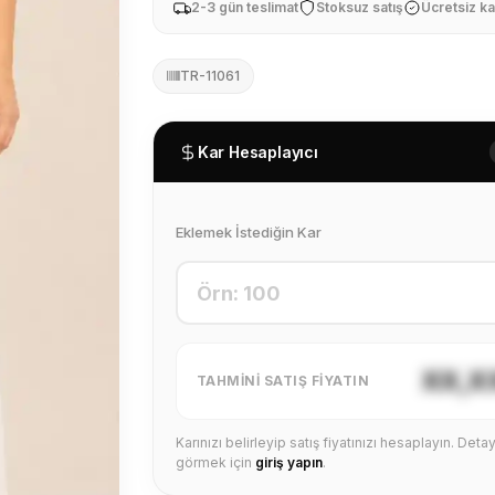
2-3 gün teslimat
Stoksuz satış
Ücretsiz ka
TR-11061
Kar Hesaplayıcı
Eklemek İstediğin Kar
XX,X
TAHMINI SATIŞ FIYATIN
Karınızı belirleyip satış fiyatınızı hesaplayın. Detayl
görmek için
giriş yapın
.