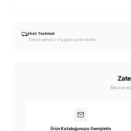
Hızlı Teslimat
Türkiye geneli 2-3 iş günü içinde teslim
Zate
Mevcut mağa
Ürün Kataloğunuzu Genişletin