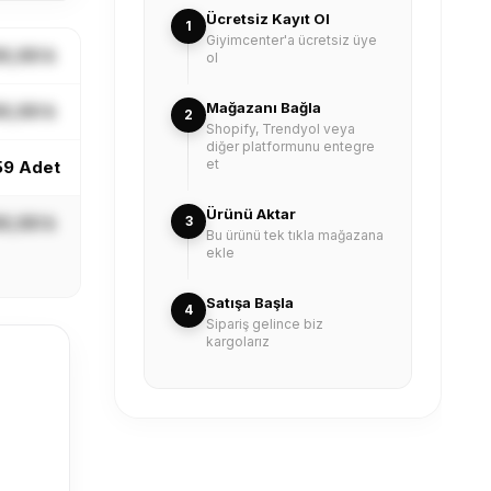
Ücretsiz Kayıt Ol
1
Giyimcenter'a ücretsiz üye
X,XX ₺
ol
Mağazanı Bağla
X,XX ₺
2
Shopify, Trendyol veya
diğer platformunu entegre
et
59 Adet
Ürünü Aktar
X,XX ₺
3
Bu ürünü tek tıkla mağazana
ekle
Satışa Başla
4
Sipariş gelince biz
kargolarız