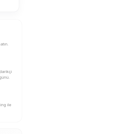
atın.
darikçi
 günü.
ng ile