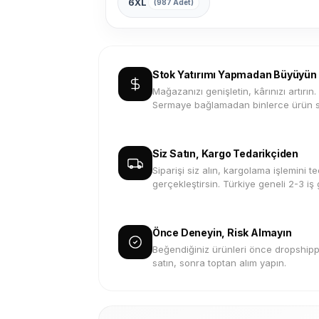
6XL
(987 Adet)
Stok Yatırımı Yapmadan Büyüyün
Mağazanızı genişletin, kârınızı artırın.
Sermaye bağlamadan binlerce ürün s
Siz Satın, Kargo Tedarikçiden
Siparişi siz alın, kargolama işlemini te
gerçekleştirsin. Türkiye geneli 2-3 iş
Önce Deneyin, Risk Almayın
Beğendiğiniz ürünleri önce dropshippi
satın, sonra toptan alım yapın.