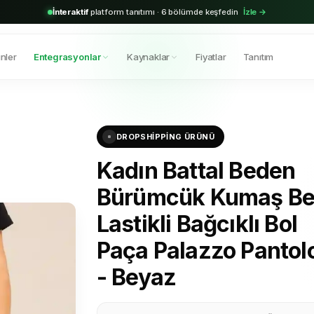
2.000+
aktif bayi · Shopify & Trendyol entegrasyonu hazır
Hemen başla →
nler
Entegrasyonlar
Kaynaklar
Fiyatlar
Tanıtım
DROPSHIPPING ÜRÜNÜ
Kadın Battal Beden
Bürümcük Kumaş Be
Lastikli Bağcıklı Bol
Paça Palazzo Pantol
- Beyaz