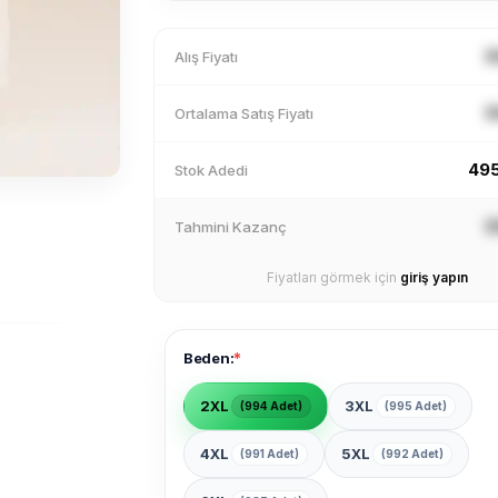
X
Alış Fiyatı
X
Ortalama Satış Fiyatı
49
Stok Adedi
X
Tahmini Kazanç
Fiyatları görmek için
giriş yapın
*
Beden:
2XL
3XL
(994 Adet)
(995 Adet)
4XL
5XL
(991 Adet)
(992 Adet)