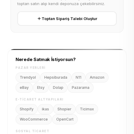
toptan satın alıp kendi deponuza çekebilirsiniz.
Toptan Sipariş Talebi Oluştur
Nerede Satmak İstiyorsun?
PAZAR YERLERI
Trendyol
Hepsiburada
N11
Amazon
eBay
Etsy
Dolap
Pazarama
E-TICARET ALTYAPILARI
Shopify
ikas
Shopier
Ticimax
WooCommerce
OpenCart
SOSYAL TICARET