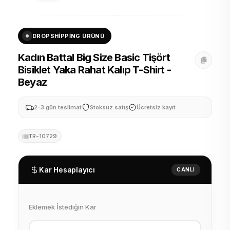
DROPSHIPPING ÜRÜNÜ
Kadın Battal Big Size Basic Tişört
Bisiklet Yaka Rahat Kalıp T-Shirt -
Beyaz
2-3 gün teslimat
Stoksuz satış
Ücretsiz kayıt
TR-10729
Kar Hesaplayıcı
CANLI
Eklemek İstediğin Kar