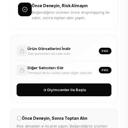
Önce Deneyin, Risk Almayın
Beğendiğiniz ürünleri önce dropshipping ile
satın, sonra toptan alım yapın.
Ürün Görsellerini İndir
PRO
Tüm görselleri tek tıkla indir
Diğer Satıcıları Gör
PRO
Trendyol'da bu ürünü satan diğer satıcılar
Giyimcenter ile Başla
Önce Deneyin, Sonra Toptan Alın
Risk almadan e-ticaret yapın. Beğendiğiniz ürünleri