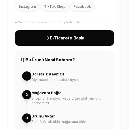
Instagram
TikTok Shop
Facebook
+
WordPress, Wix ve diğer tüm platformlar
E-Ticarete Başla
Bu Ürünü Nasıl Satarım?
Ücretsiz Kayıt Ol
1
Giyimcenter'a ücretsiz üye ol
Mağazanı Bağla
2
Shopify, Trendyol veya diğer platformunu
entegre et
Ürünü Aktar
3
Bu ürünü tek tıkla mağazana ekle