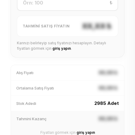
₺
XX,XX ₺
TAHMINI SATIŞ FIYATIN
Karınızı belirleyip satış fiyatınızı hesaplayın. Detaylı
fiyatları görmek için
giriş yapın
.
XX,XX ₺
Alış Fiyatı
XX,XX ₺
Ortalama Satış Fiyatı
2985 Adet
Stok Adedi
XX,XX ₺
Tahmini Kazanç
Fiyatları görmek için
giriş yapın