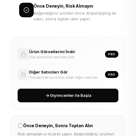
Önce Deneyin, Risk Almayın
Beğendiğiniz ürünleri önce dropshipping ile
satın, sonra toptan alım yapın.
Ürün Görsellerini İndir
PRO
Tüm görselleri tek tıkla indir
Diğer Satıcıları Gör
PRO
Trendyol'da bu ürünü satan diğer satıcılar
Giyimcenter ile Başla
Önce Deneyin, Sonra Toptan Alın
Risk almadan e-ticaret yapın. Beğendiğiniz ürünleri