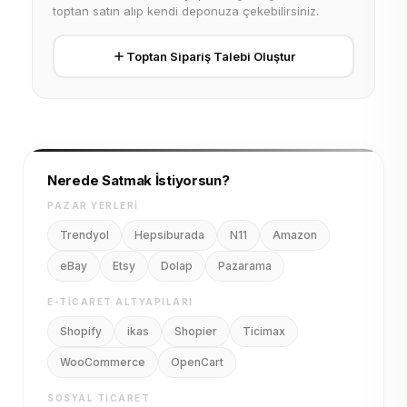
toptan satın alıp kendi deponuza çekebilirsiniz.
Toptan Sipariş Talebi Oluştur
Nerede Satmak İstiyorsun?
PAZAR YERLERI
Trendyol
Hepsiburada
N11
Amazon
eBay
Etsy
Dolap
Pazarama
E-TICARET ALTYAPILARI
Shopify
ikas
Shopier
Ticimax
WooCommerce
OpenCart
SOSYAL TICARET