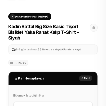
DROPSHIPPING ÜRÜNÜ
Kadın Battal Big Size Basic Tişört
Bisiklet Yaka Rahat Kalıp T-Shirt -
Siyah
2-3 gün teslimat
Stoksuz satış
Ücretsiz kayıt
TR-10730
Kar Hesaplayıcı
CANLI
Eklemek İstediğin Kar