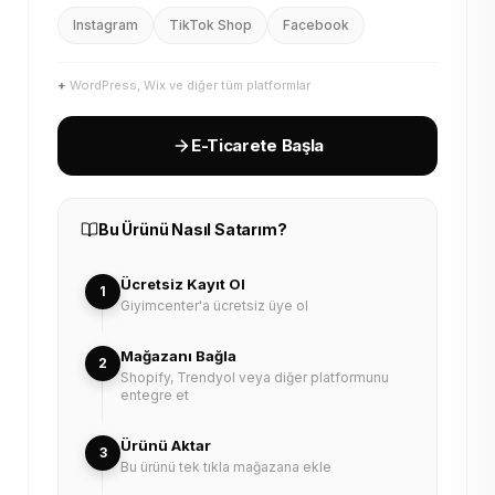
Instagram
TikTok Shop
Facebook
+
WordPress, Wix ve diğer tüm platformlar
E-Ticarete Başla
Bu Ürünü Nasıl Satarım?
Ücretsiz Kayıt Ol
1
Giyimcenter'a ücretsiz üye ol
Mağazanı Bağla
2
Shopify, Trendyol veya diğer platformunu
entegre et
Ürünü Aktar
3
Bu ürünü tek tıkla mağazana ekle