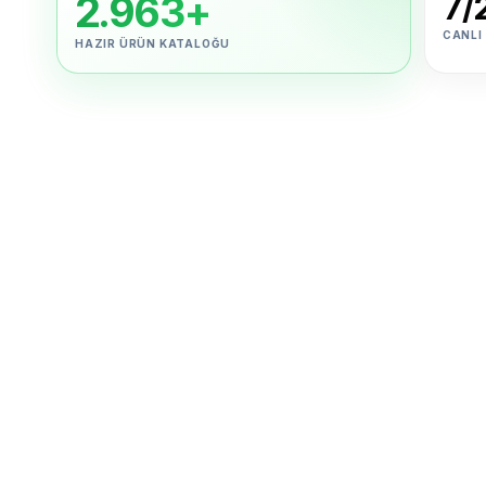
2.963+
7/
CANLI
HAZIR ÜRÜN KATALOĞU