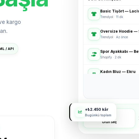
Basic Tişört — Laci
Trendyol · 11 dk
 Sat
 ve kargo
Oversize Hoodie — 
Trendyol · Az önce
an.
Spor Ayakkabı — B
Shopify · 2 dk
ML / API
 Aç
Kadın Bluz — Ekru
Shopier · 4 dk
Bucket Şapka — Hak
ikas · 6 dk
3'lü Çorap Seti
+₺2.450 kâr
XML · 8 dk
eklen
Bugünkü toplam
Ürün Seç
Basic Tişört — Laci
Trendyol · 11 dk