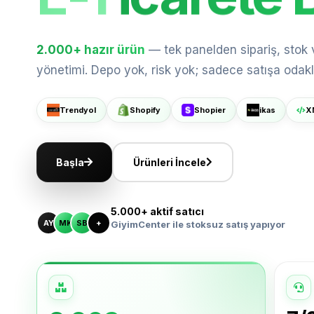
Trendyol'da
2.000+
hazır ürün
— tek panelden sipariş, stok
yönetimi. Depo yok, risk yok; sadece satışa odakl
Shopify'da
Trendyol
Shopify
Shopier
ikas
X
Büyüt
Shopier'da
Başla
Ürünleri İncele
ikas'ta Sat
5.000+ aktif satıcı
AY
MK
SB
+
GiyimCenter ile stoksuz satış yapıyor
XML ile Ölç