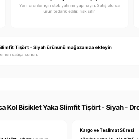
Yeni ürünler için stok yatırımı yapmayın. Satış olursa
ürün tedarik edilir, risk sıfır.
a Slimfit Tişört - Siyah ürününü mağazanıza ekleyin
hemen satışa sunun.
sa Kol Bisiklet Yaka Slimfit Tişört - Siyah - D
Kargo ve Teslimat Süresi