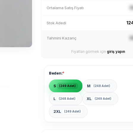
X
Ortalama Satış Fiyatı
12
Stok Adedi
X
Tahmini Kazanç
Fiyatları görmek için
giriş yapın
*
Beden:
S
M
(249 Adet)
(248 Adet)
L
XL
(248 Adet)
(249 Adet)
2XL
(249 Adet)