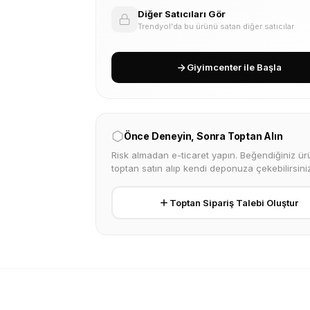
Diğer Satıcıları Gör
Trendyol'da bu ürünü satan diğer satıcılar
Giyimcenter ile Başla
Önce Deneyin, Sonra Toptan Alın
Risk almadan e-ticaret yapın. Beğendiğiniz ürü
toptan satın alıp kendi deponuza çekebilirsiniz
Toptan Sipariş Talebi Oluştur