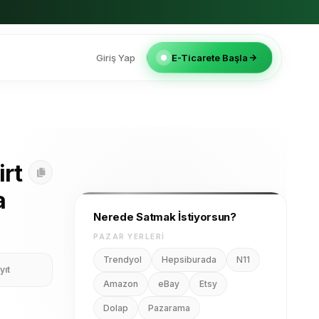
Giriş Yap
E-Ticarete Başla
Nerede Satmak İstiyorsun?
irt
PAZAR YERLERI
a
Trendyol
Hepsiburada
N11
Amazon
eBay
Etsy
Dolap
Pazarama
yıt
E-TICARET ALTYAPILARI
Shopify
ikas
Shopier