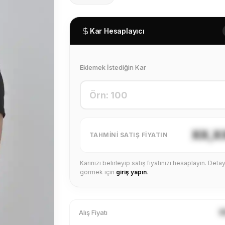
Kar Hesaplayıcı
Eklemek İstediğin Kar
XX,X
TAHMINI SATIŞ FIYATIN
Karınızı belirleyip satış fiyatınızı hesaplayın. Detayl
görmek için
giriş yapın
.
X
Alış Fiyatı