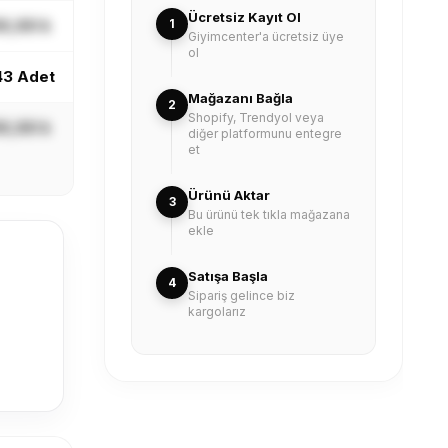
Mağazanı Bağla
2
X,XX ₺
Shopify, Trendyol veya
diğer platformunu entegre
et
43 Adet
Ürünü Aktar
3
Bu ürünü tek tıkla mağazana
X,XX ₺
ekle
Satışa Başla
4
Sipariş gelince biz
kargolarız