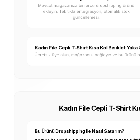
Mevcut mağazanıza binlerce dropshipping ürünü
ekleyin. Tek tıkla entegrasyon, otomatik stok
güncellemesi.
Kadın File Cepli T-Shirt Kısa Kol Bisiklet Yak
Ücretsiz üye olun, mağazanızı bağlayın ve bu ürünü 
Kadın File Cepli T-Shirt Kı
Bu Ürünü Dropshipping ile Nasıl Satarım?