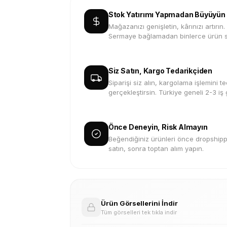
Stok Yatırımı Yapmadan Büyüyün
Mağazanızı genişletin, kârınızı artırın.
Sermaye bağlamadan binlerce ürün s
Siz Satın, Kargo Tedarikçiden
Siparişi siz alın, kargolama işlemini te
gerçekleştirsin. Türkiye geneli 2-3 iş
Önce Deneyin, Risk Almayın
Beğendiğiniz ürünleri önce dropshippi
satın, sonra toptan alım yapın.
Ürün Görsellerini İndir
Tüm görselleri tek tıkla indir