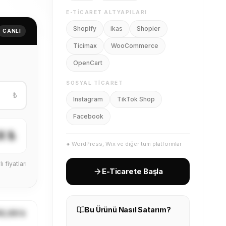
Ticimax
WooCommerce
OpenCart
CANLI
SOSYAL TICARET
Instagram
TikTok Shop
Facebook
₺
+
WordPress, Wix ve diğer tüm platformlar
E-Ticarete Başla
X ₺
ı fiyatları
Bu Ürünü Nasıl Satarım?
Ücretsiz Kayıt Ol
1
Giyimcenter'a ücretsiz üye
ol
X,XX ₺