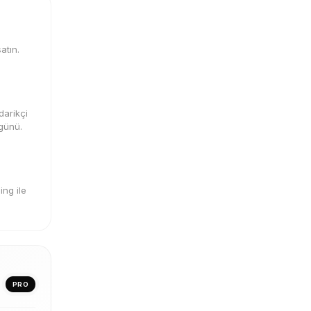
atın.
darikçi
 günü.
ng ile
PRO