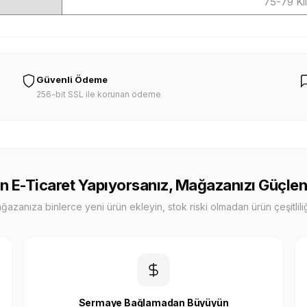
75-79 Ki
Güvenli Ödeme
256-bit SSL ile korunan ödeme
n E-Ticaret Yapıyorsanız, Mağazanızı Güçlen
zanıza binlerce yeni ürün ekleyin, stok riski olmadan ürün çeşitliliği
Sermaye Bağlamadan Büyüyün