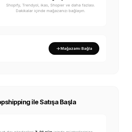
Shopify, Trendyol, ikas, Shopier ve daha fazlası.
Dakikalar içinde mağazanızı bağlayın.
Mağazamı Bağla
ropshipping ile Satışa Başla