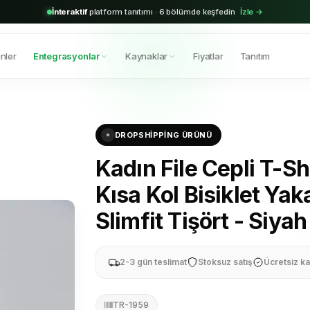
2.000+
aktif bayi · Shopify & Trendyol entegrasyonu hazır
Hemen başla →
nler
Entegrasyonlar
Kaynaklar
Fiyatlar
Tanıtım
DROPSHIPPING ÜRÜNÜ
Kadın File Cepli T-Sh
Kısa Kol Bisiklet Yak
Slimfit Tişört - Siyah
2-3 gün teslimat
Stoksuz satış
Ücretsiz ka
TR-1959