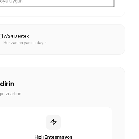
loya Uygun
7/24 Destek
Her zaman yanınızdayız
dirin
nizi artırın
Hızlı Entegrasyon