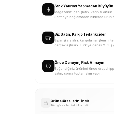
Stok Yatırımı Yapmadan Büyüyün
Mağazanızı genişletin, kârınızı artırın.
Sermaye bağlamadan binlerce ürün s
Siz Satın, Kargo Tedarikçiden
Siparişi siz alın, kargolama işlemini te
gerçekleştirsin. Türkiye geneli 2-3 iş
Önce Deneyin, Risk Almayın
Beğendiğiniz ürünleri önce dropshippi
satın, sonra toptan alım yapın.
Ürün Görsellerini İndir
Tüm görselleri tek tıkla indir