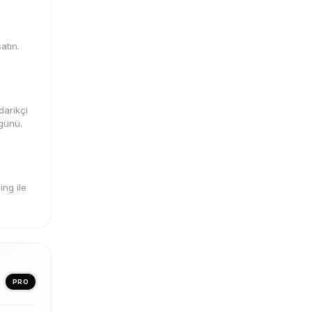
atın.
darikçi
 günü.
ng ile
PRO