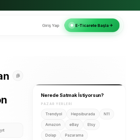
Giriş Yap
E-Ticarete Başla
an
Nerede Satmak İstiyorsun?
on
PAZAR YERLERI
Trendyol
Hepsiburada
N11
Amazon
eBay
Etsy
yıt
Dolap
Pazarama