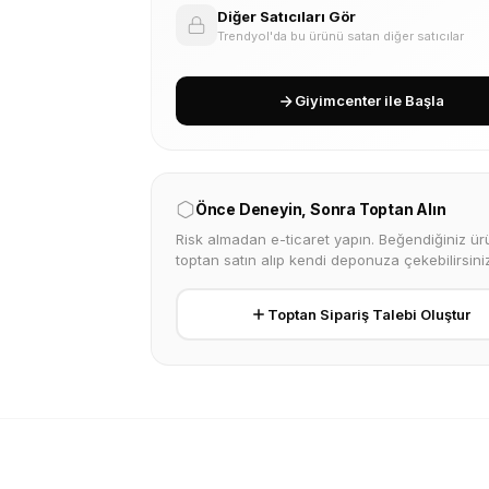
Diğer Satıcıları Gör
Trendyol'da bu ürünü satan diğer satıcılar
Giyimcenter ile Başla
Önce Deneyin, Sonra Toptan Alın
Risk almadan e-ticaret yapın. Beğendiğiniz ürü
toptan satın alıp kendi deponuza çekebilirsiniz
Toptan Sipariş Talebi Oluştur