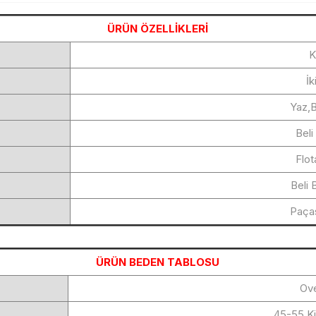
ÜRÜN ÖZELLİKLERİ
K
İk
Yaz,B
Beli
Flot
Beli 
Paçası
ÜRÜN BEDEN TABLOSU
Ov
45-55 K