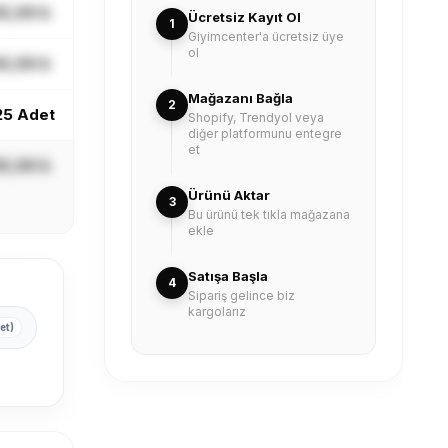
X,XX ₺
Ücretsiz Kayıt Ol
1
Giyimcenter'a ücretsiz üye
ol
X,XX ₺
Mağazanı Bağla
2
25 Adet
Shopify, Trendyol veya
diğer platformunu entegre
et
X,XX ₺
Ürünü Aktar
3
Bu ürünü tek tıkla mağazana
ekle
Satışa Başla
4
Sipariş gelince biz
kargolarız
et)