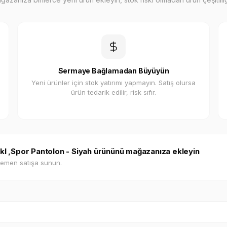
Sermaye Bağlamadan Büyüyün
Yeni ürünler için stok yatırımı yapmayın. Satış olursa
ürün tedarik edilir, risk sıfır.
lkl ,Spor Pantolon - Siyah ürününü mağazanıza ekleyin
hemen satışa sunun.