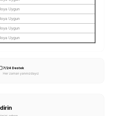
iloya Uygun
iloya Uygun
iloya Uygun
iloya Uygun
7/24 Destek
Her zaman yanınızdayız
dirin
nizi artırın