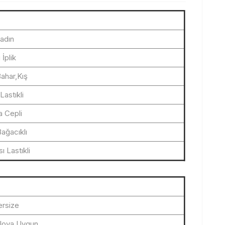
adın
i İplik
ahar,Kış
 Lastıkli
a Cepli
Bağacıklı
 Lastıkli
ersize
iloya Uygun