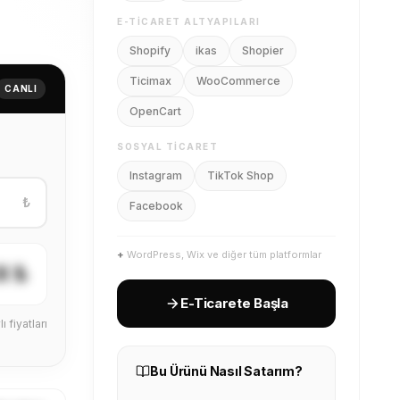
E-TICARET ALTYAPILARI
Shopify
ikas
Shopier
Ticimax
WooCommerce
CANLI
OpenCart
SOSYAL TICARET
Instagram
TikTok Shop
₺
Facebook
+
WordPress, Wix ve diğer tüm platformlar
X ₺
E-Ticarete Başla
ı fiyatları
Bu Ürünü Nasıl Satarım?