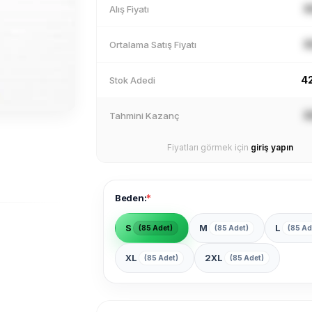
X
Alış Fiyatı
X
Ortalama Satış Fiyatı
4
Stok Adedi
X
Tahmini Kazanç
Fiyatları görmek için
giriş yapın
*
Beden:
S
M
L
(85 Adet)
(85 Adet)
(85 Ad
XL
2XL
(85 Adet)
(85 Adet)