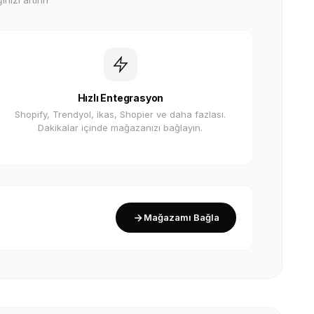
Hızlı Entegrasyon
Shopify, Trendyol, ikas, Shopier ve daha fazlası.
Dakikalar içinde mağazanızı bağlayın.
Mağazamı Bağla