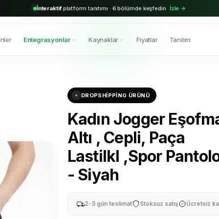
2.000+
aktif bayi · Shopify & Trendyol entegrasyonu hazır
Hemen başla →
nler
Entegrasyonlar
Kaynaklar
Fiyatlar
Tanıtım
DROPSHIPPING ÜRÜNÜ
Kadın Jogger Eşofm
Altı , Cepli, Paça
Lastilkl ,Spor Pantol
- Siyah
2-3 gün teslimat
Stoksuz satış
Ücretsiz ka