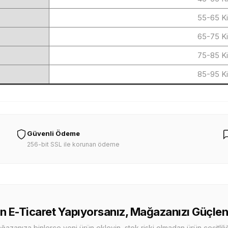
55-65 K
65-75 K
75-85 K
85-95 K
Güvenli Ödeme
256-bit SSL ile korunan ödeme
n E-Ticaret Yapıyorsanız, Mağazanızı Güçlen
zanıza binlerce yeni ürün ekleyin, stok riski olmadan ürün çeşitliliği