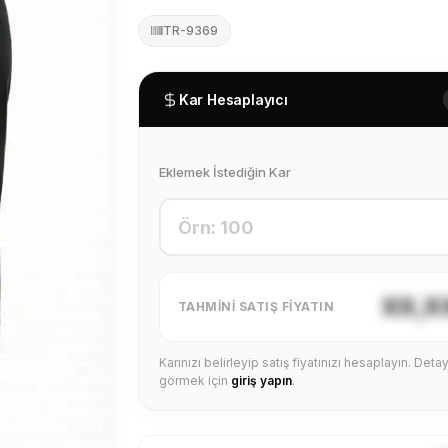
TR-9369
Kar Hesaplayıcı
Eklemek İstediğin Kar
XX,X
TAHMINI SATIŞ FIYATIN
Karınızı belirleyip satış fiyatınızı hesaplayın. Detayl
görmek için
giriş yapın
.