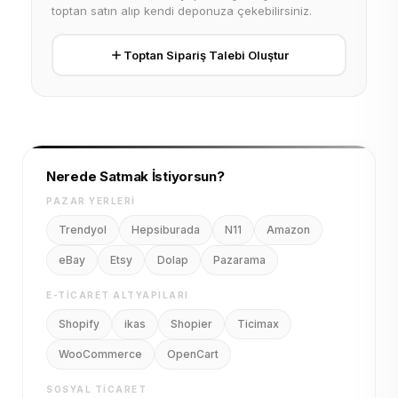
toptan satın alıp kendi deponuza çekebilirsiniz.
Toptan Sipariş Talebi Oluştur
Nerede Satmak İstiyorsun?
PAZAR YERLERI
Trendyol
Hepsiburada
N11
Amazon
eBay
Etsy
Dolap
Pazarama
E-TICARET ALTYAPILARI
Shopify
ikas
Shopier
Ticimax
WooCommerce
OpenCart
SOSYAL TICARET