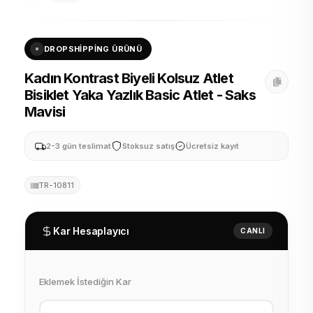
DROPSHIPPING ÜRÜNÜ
Kadın Kontrast Biyeli Kolsuz Atlet
Bisiklet Yaka Yazlık Basic Atlet - Saks
Mavisi
2-3 gün teslimat
Stoksuz satış
Ücretsiz kayıt
TR-10811
Kar Hesaplayıcı
CANLI
Eklemek İstediğin Kar