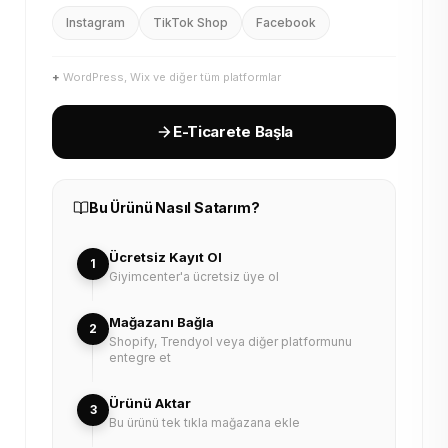
Instagram
TikTok Shop
Facebook
+
WordPress, Wix ve diğer tüm platformlar
E-Ticarete Başla
Bu Ürünü Nasıl Satarım?
Ücretsiz Kayıt Ol
1
Giyimcenter'a ücretsiz üye ol
Mağazanı Bağla
2
Shopify, Trendyol veya diğer platformunu
entegre et
Ürünü Aktar
3
Bu ürünü tek tıkla mağazana ekle