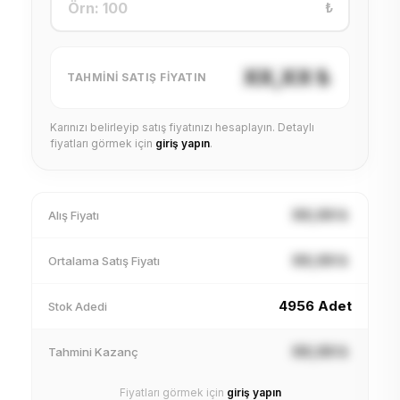
₺
XX,XX ₺
TAHMINI SATIŞ FIYATIN
Karınızı belirleyip satış fiyatınızı hesaplayın. Detaylı
fiyatları görmek için
giriş yapın
.
XX,XX ₺
Alış Fiyatı
XX,XX ₺
Ortalama Satış Fiyatı
4956 Adet
Stok Adedi
XX,XX ₺
Tahmini Kazanç
Fiyatları görmek için
giriş yapın