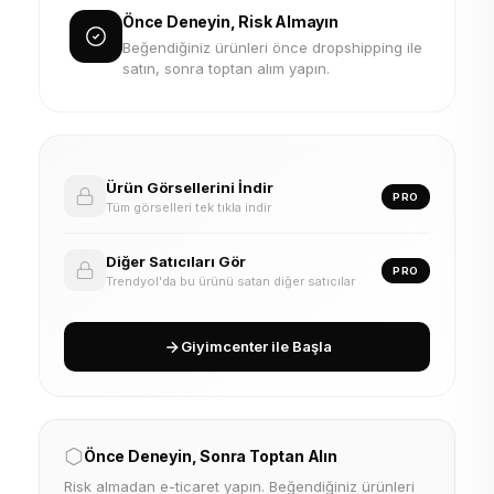
Önce Deneyin, Risk Almayın
Beğendiğiniz ürünleri önce dropshipping ile
satın, sonra toptan alım yapın.
Ürün Görsellerini İndir
PRO
Tüm görselleri tek tıkla indir
Diğer Satıcıları Gör
PRO
Trendyol'da bu ürünü satan diğer satıcılar
Giyimcenter ile Başla
Önce Deneyin, Sonra Toptan Alın
Risk almadan e-ticaret yapın. Beğendiğiniz ürünleri