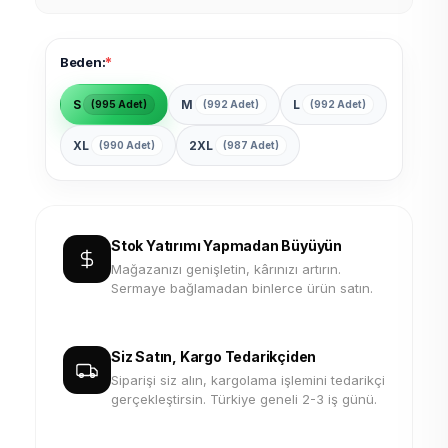
*
Beden:
S
M
L
(995 Adet)
(992 Adet)
(992 Adet)
XL
2XL
(990 Adet)
(987 Adet)
Stok Yatırımı Yapmadan Büyüyün
Mağazanızı genişletin, kârınızı artırın.
Sermaye bağlamadan binlerce ürün satın.
Siz Satın, Kargo Tedarikçiden
Siparişi siz alın, kargolama işlemini tedarikçi
gerçekleştirsin. Türkiye geneli 2-3 iş günü.