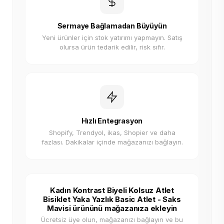
Sermaye Bağlamadan Büyüyün
Yeni ürünler için stok yatırımı yapmayın. Satış
olursa ürün tedarik edilir, risk sıfır.
Hızlı Entegrasyon
Shopify, Trendyol, ikas, Shopier ve daha
fazlası. Dakikalar içinde mağazanızı bağlayın.
Kadın Kontrast Biyeli Kolsuz Atlet
Bisiklet Yaka Yazlık Basic Atlet - Saks
Mavisi ürününü mağazanıza ekleyin
Ücretsiz üye olun, mağazanızı bağlayın ve bu