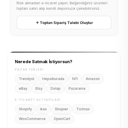
Risk almadan e-ticaret yapın. Beğendiğiniz ürünleri
toptan satın alıp kendi deponuza çekebilirsiniz.
Toptan Sipariş Talebi Oluştur
Nerede Satmak İstiyorsun?
PAZAR YERLERI
Trendyol
Hepsiburada
N11
Amazon
eBay
Etsy
Dolap
Pazarama
E-TICARET ALTYAPILARI
Shopify
ikas
Shopier
Ticimax
WooCommerce
OpenCart