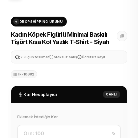
DROPSHIPPING ÜRÜNÜ
Kadın Köpek Figürlü Minimal Baskılı
Tişört Kısa Kol Yazlık T-Shirt - Siyah
2-3 gün teslimat
Stoksuz satış
Ücretsiz kayıt
TR-10682
Kar Hesaplayıcı
CANLI
Eklemek İstediğin Kar
₺