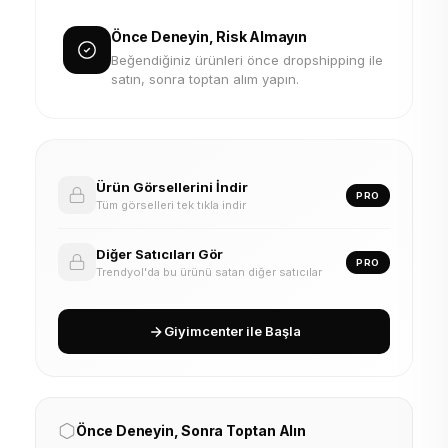
Önce Deneyin, Risk Almayın
Beğendiğiniz ürünleri önce dropshipping ile
satın, sonra toptan alım yapın.
Ürün Görsellerini İndir
PRO
Tüm görselleri tek tıkla indir
Diğer Satıcıları Gör
PRO
Trendyol'da bu ürünü satan diğer satıcılar
Giyimcenter ile Başla
Önce Deneyin, Sonra Toptan Alın