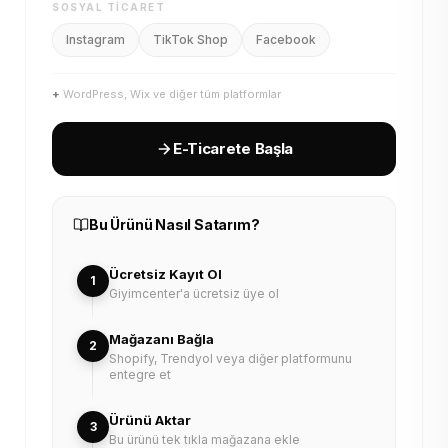
SOSYAL TICARET
Instagram
TikTok Shop
Facebook
+
WordPress, Wix ve diğer tüm platformlar
E-Ticarete Başla
Bu Ürünü Nasıl Satarım?
Ücretsiz Kayıt Ol
1
Giyimcenter'a ücretsiz üye ol
Mağazanı Bağla
2
Shopify, Trendyol veya diğer platformunu
entegre et
Ürünü Aktar
3
Bu ürünü tek tıkla mağazana ekle