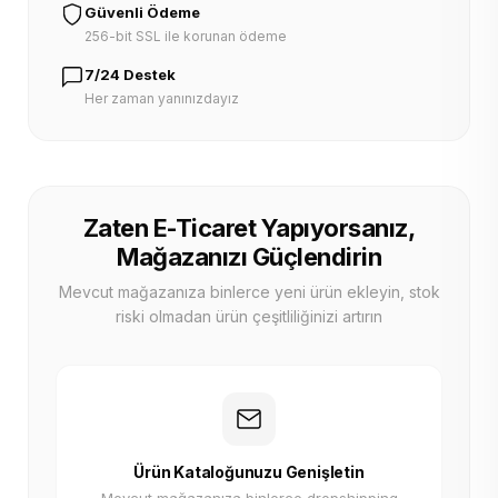
Güvenli Ödeme
256-bit SSL ile korunan ödeme
7/24 Destek
Her zaman yanınızdayız
Zaten E-Ticaret Yapıyorsanız,
Mağazanızı Güçlendirin
Mevcut mağazanıza binlerce yeni ürün ekleyin, stok
riski olmadan ürün çeşitliliğinizi artırın
Ürün Kataloğunuzu Genişletin