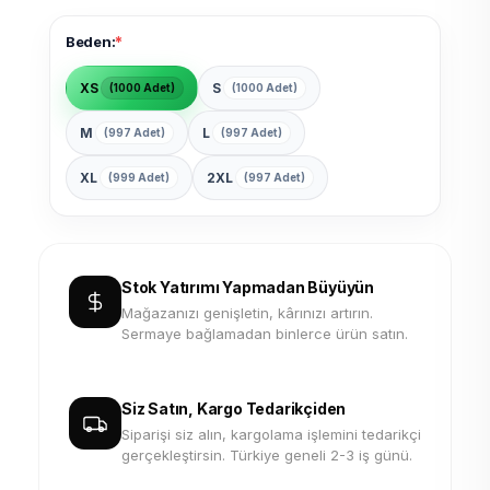
*
Beden:
XS
S
(1000 Adet)
(1000 Adet)
M
L
(997 Adet)
(997 Adet)
XL
2XL
(999 Adet)
(997 Adet)
Stok Yatırımı Yapmadan Büyüyün
Mağazanızı genişletin, kârınızı artırın.
Sermaye bağlamadan binlerce ürün satın.
Siz Satın, Kargo Tedarikçiden
Siparişi siz alın, kargolama işlemini tedarikçi
gerçekleştirsin. Türkiye geneli 2-3 iş günü.