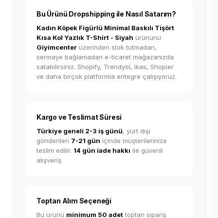
Bu Ürünü Dropshipping ile Nasıl Satarım?
Kadın Köpek Figürlü Minimal Baskılı Tişört
Kısa Kol Yazlık T-Shirt - Siyah
ürününü
Giyimcenter
üzerinden stok tutmadan,
sermaye bağlamadan e-ticaret mağazanızda
satabilirsiniz. Shopify, Trendyol, ikas, Shopier
ve daha birçok platformla entegre çalışıyoruz.
Kargo ve Teslimat Süresi
Türkiye geneli 2-3 iş günü
, yurt dışı
gönderileri
7-21 gün
içinde müşterilerinize
teslim edilir.
14 gün iade hakkı
ile güvenli
alışveriş.
Toptan Alım Seçeneği
Bu ürünü
minimum 50 adet
toptan sipariş