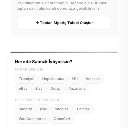
Risk almadan e-ticaret yapın. Beğendiğiniz ürünleri
toptan satın alıp kendi deponuza çekebilirsiniz.
Toptan Sipariş Talebi Oluştur
Nerede Satmak İstiyorsun?
PAZAR YERLERI
Trendyol
Hepsiburada
N11
Amazon
eBay
Etsy
Dolap
Pazarama
E-TICARET ALTYAPILARI
Shopify
ikas
Shopier
Ticimax
WooCommerce
OpenCart