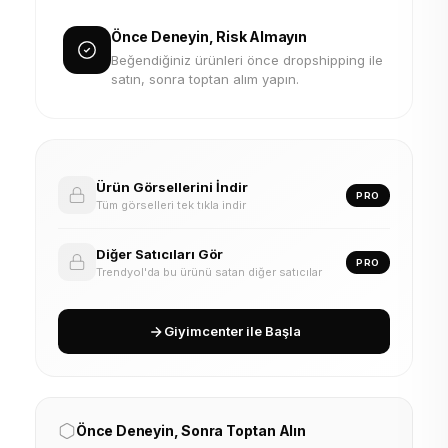
Önce Deneyin, Risk Almayın
Beğendiğiniz ürünleri önce dropshipping ile
satın, sonra toptan alım yapın.
Ürün Görsellerini İndir
PRO
Tüm görselleri tek tıkla indir
Diğer Satıcıları Gör
PRO
Trendyol'da bu ürünü satan diğer satıcılar
Giyimcenter ile Başla
Önce Deneyin, Sonra Toptan Alın