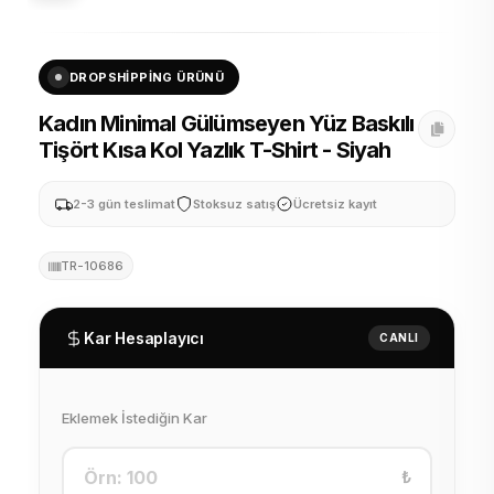
DROPSHIPPING ÜRÜNÜ
Kadın Minimal Gülümseyen Yüz Baskılı
Tişört Kısa Kol Yazlık T-Shirt - Siyah
2-3 gün teslimat
Stoksuz satış
Ücretsiz kayıt
TR-10686
Kar Hesaplayıcı
CANLI
Eklemek İstediğin Kar
₺