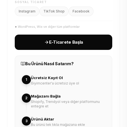
SOSYAL TICARET
Instagram
TikTok Shop
Facebook
+
WordPress, Wix ve diğer tüm platformlar
E-Ticarete Başla
Bu Ürünü Nasıl Satarım?
Ücretsiz Kayıt Ol
1
Giyimcenter'a ücretsiz üye ol
Mağazanı Bağla
2
Shopify, Trendyol veya diğer platformunu
entegre et
Ürünü Aktar
3
Bu ürünü tek tıkla mağazana ekle