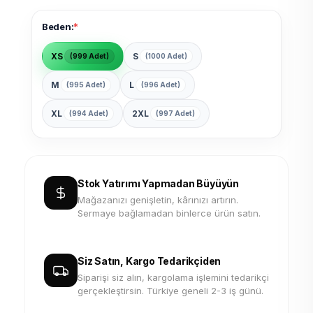
*
Beden:
XS
S
(999 Adet)
(1000 Adet)
M
L
(995 Adet)
(996 Adet)
XL
2XL
(994 Adet)
(997 Adet)
Stok Yatırımı Yapmadan Büyüyün
Mağazanızı genişletin, kârınızı artırın.
Sermaye bağlamadan binlerce ürün satın.
Siz Satın, Kargo Tedarikçiden
Siparişi siz alın, kargolama işlemini tedarikçi
gerçekleştirsin. Türkiye geneli 2-3 iş günü.