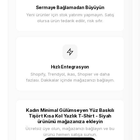
Sermaye Bağlamadan Büyüyün
Yeni ürünler için stok yatırımı yapmayın. Satış
olursa ürün tedarik edilir, risk sıfır.
Hızlı Entegrasyon
Shopify, Trendyol, ikas, Shopier ve daha
fazlası. Dakikalar içinde mağazanızı bağlayın.
Kadın Minimal Gülümseyen Yüz Baskılı
Tişört Kısa Kol Yazlık T-Shirt - Siyah
ürününü mağazanıza ekleyin
Ücretsiz üye olun, mağazanızı bağlayın ve bu
ürünü hemen satışa sunun.