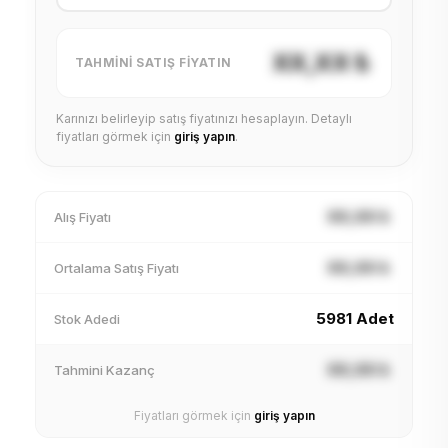
XX,XX ₺
TAHMINI SATIŞ FIYATIN
Karınızı belirleyip satış fiyatınızı hesaplayın. Detaylı
fiyatları görmek için
giriş yapın
.
XX,XX ₺
Alış Fiyatı
XX,XX ₺
Ortalama Satış Fiyatı
5981 Adet
Stok Adedi
XX,XX ₺
Tahmini Kazanç
Fiyatları görmek için
giriş yapın