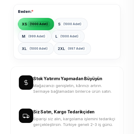
*
Beden:
XS
S
(1000 Adet)
(1000 Adet)
M
L
(999 Adet)
(1000 Adet)
XL
2XL
(1000 Adet)
(997 Adet)
Stok Yatırımı Yapmadan Büyüyün
Mağazanızı genişletin, kârınızı artırın.
Sermaye bağlamadan binlerce ürün satın.
Siz Satın, Kargo Tedarikçiden
Siparişi siz alın, kargolama işlemini tedarikçi
gerçekleştirsin. Türkiye geneli 2-3 iş günü.