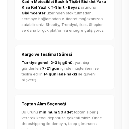
Kadın Motosiklet Baskılı Tişört Bisiklet Yaka
Kısa Kol Yazlık T-Shirt - Beyaz
ürününü
Giyimcenter
üzerinden stok tutmadan,
sermaye bağlamadan e-ticaret mağazanızda
satabilirsiniz. Shopify, Trendyol, ikas, Shopier
ve daha birçok platformla entegre çalışıyoruz.
Kargo ve Teslimat Süresi
Türkiye geneli 2-3 iş günü
, yurt dışı
gönderileri
7-21 gün
içinde müşterilerinize
teslim edilir.
14 gün iade hakkı
ile güvenli
alışveriş.
Toptan Alım Seçeneği
Bu ürünü
minimum 50 adet
toptan sipariş
vererek kendi deponuza çekebilirsiniz. Önce
dropshipping ile deneyin, talep görürseniz