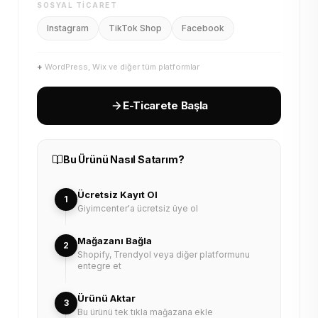
SOSYAL TICARET
Instagram
TikTok Shop
Facebook
+
WordPress, Wix ve diğer tüm platformlar
E-Ticarete Başla
Bu Ürünü Nasıl Satarım?
Ücretsiz Kayıt Ol
1
Giyimcenter'a ücretsiz üye ol
Mağazanı Bağla
2
Shopify, Trendyol veya diğer platformunu
entegre et
Ürünü Aktar
3
Bu ürünü tek tıkla mağazana ekle