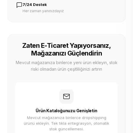
7/24 Destek
Her zaman yanınızdayız
Zaten E-Ticaret Yapıyorsanız,
Mağazanızı Güçlendirin
Mevcut mağazanıza binlerce yeni ürün ekleyin, stok
riski olmadan ürün çeşitliliğinizi artırın
Ürün Kataloğunuzu Genişletin
Mevcut mağazanıza binlerce dropshipping
ürünü ekleyin. Tek tıkla entegrasyon, otomatik
stok güncellemesi.