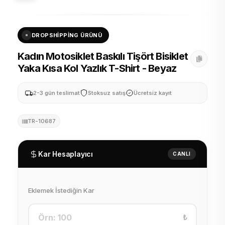
DROPSHIPPING ÜRÜNÜ
Kadın Motosiklet Baskılı Tişört Bisiklet
Yaka Kısa Kol Yazlık T-Shirt - Beyaz
2-3 gün teslimat
Stoksuz satış
Ücretsiz kayıt
TR-10687
Kar Hesaplayıcı
CANLI
Eklemek İstediğin Kar
₺