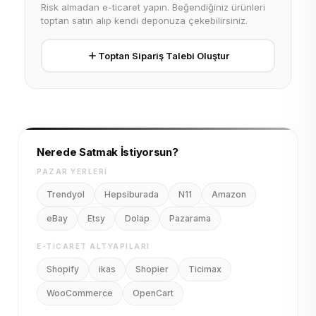
Risk almadan e-ticaret yapın. Beğendiğiniz ürünleri
toptan satın alıp kendi deponuza çekebilirsiniz.
Toptan Sipariş Talebi Oluştur
Nerede Satmak İstiyorsun?
PAZAR YERLERI
Trendyol
Hepsiburada
N11
Amazon
eBay
Etsy
Dolap
Pazarama
E-TICARET ALTYAPILARI
Shopify
ikas
Shopier
Ticimax
WooCommerce
OpenCart