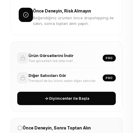
Önce Deneyin, Risk Almayın
Beğendiğiniz ürünleri önce dropshipping ile
satın, sonra toptan alım yapın.
Ürün Görsellerini İndir
PRO
Tüm görselleri tek tıkla indir
Diğer Satıcıları Gör
PRO
Trendyol'da bu ürünü satan diğer satıcılar
Giyimcenter ile Başla
Önce Deneyin, Sonra Toptan Alın