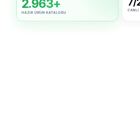
2.963+
7/
CANLI
HAZIR ÜRÜN KATALOĞU