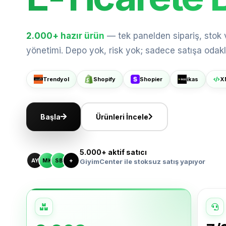
Trendyol'da
2.000+
hazır ürün
— tek panelden sipariş, stok
yönetimi. Depo yok, risk yok; sadece satışa odakl
Shopify'da
Trendyol
Shopify
Shopier
ikas
X
Büyüt
Shopier'da
Başla
Ürünleri İncele
ikas'ta Sat
5.000+ aktif satıcı
AY
MK
SB
+
GiyimCenter ile stoksuz satış yapıyor
XML ile Ölç