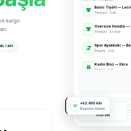
Trendyol · 11 dk
 Sat
Oversize Hoodie — 
 ve kargo
Trendyol · Az önce
an.
Spor Ayakkabı — B
Shopify · 2 dk
ML / API
Kadın Bluz — Ekru
 Aç
Shopier · 4 dk
Bucket Şapka — Hak
ikas · 6 dk
3'lü Çorap Seti
XML · 8 dk
+₺3.120 kâr
eklen
Bugünkü toplam
Basic Tişört — Laci
Ürün Seç
Trendyol · 11 dk