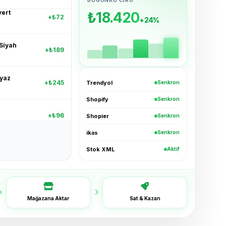
+₺72
₺18.680
+24%
Siyah
+₺189
eyaz
+₺245
Trendyol
Senkron
Shopify
Senkron
+₺96
Shopier
Senkron
i
+₺54
ikas
Senkron
Stok XML
Aktif
+₺38
vert
+₺72
Mağazana Aktar
Sat & Kazan