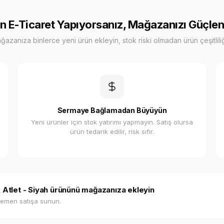
n E-Ticaret Yapıyorsanız, Mağazanızı Güçlen
zanıza binlerce yeni ürün ekleyin, stok riski olmadan ürün çeşitliliği
Sermaye Bağlamadan Büyüyün
Yeni ürünler için stok yatırımı yapmayın. Satış olursa
ürün tedarik edilir, risk sıfır.
k Atlet - Siyah ürününü mağazanıza ekleyin
hemen satışa sunun.