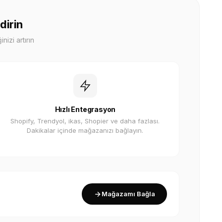
dirin
nizi artırın
Hızlı Entegrasyon
Shopify, Trendyol, ikas, Shopier ve daha fazlası.
Dakikalar içinde mağazanızı bağlayın.
Mağazamı Bağla