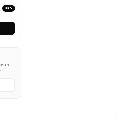
PRO
nleri
.