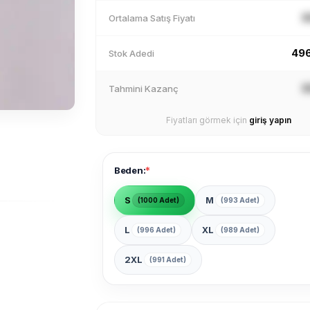
X
Ortalama Satış Fiyatı
49
Stok Adedi
X
Tahmini Kazanç
Fiyatları görmek için
giriş yapın
*
Beden:
S
M
(1000 Adet)
(993 Adet)
L
XL
(996 Adet)
(989 Adet)
2XL
(991 Adet)