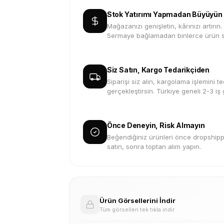
Stok Yatırımı Yapmadan Büyüyün
Mağazanızı genişletin, kârınızı artırın.
Sermaye bağlamadan binlerce ürün s
Siz Satın, Kargo Tedarikçiden
Siparişi siz alın, kargolama işlemini te
gerçekleştirsin. Türkiye geneli 2-3 iş
Önce Deneyin, Risk Almayın
Beğendiğiniz ürünleri önce dropshippi
satın, sonra toptan alım yapın.
Ürün Görsellerini İndir
Tüm görselleri tek tıkla indir