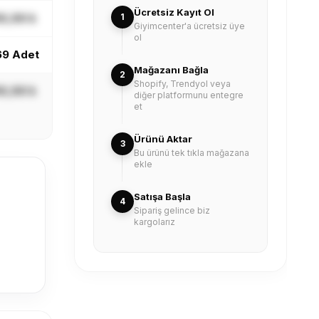
Ücretsiz Kayıt Ol
X,XX ₺
1
Giyimcenter'a ücretsiz üye
ol
69 Adet
Mağazanı Bağla
2
Shopify, Trendyol veya
X,XX ₺
diğer platformunu entegre
et
Ürünü Aktar
3
Bu ürünü tek tıkla mağazana
ekle
Satışa Başla
4
Sipariş gelince biz
kargolarız