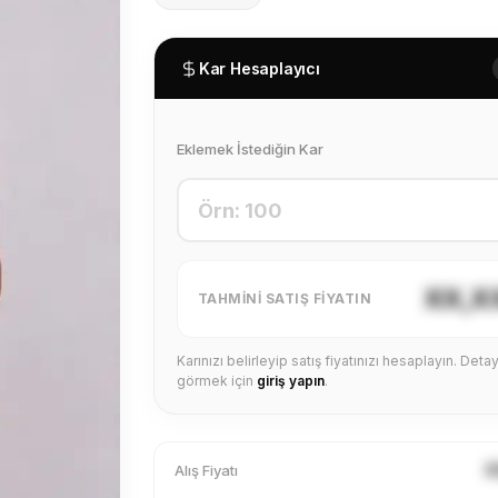
Kar Hesaplayıcı
Eklemek İstediğin Kar
XX,X
TAHMINI SATIŞ FIYATIN
Karınızı belirleyip satış fiyatınızı hesaplayın. Detayl
görmek için
giriş yapın
.
X
Alış Fiyatı