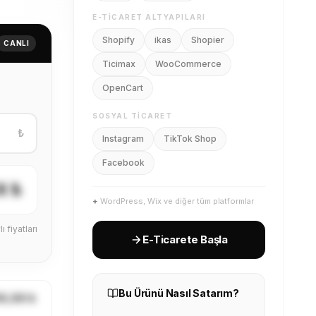
E-TICARET ALTYAPILARI
Shopify
ikas
Shopier
CANLI
Ticimax
WooCommerce
OpenCart
SOSYAL TICARET
₺
Instagram
TikTok Shop
Facebook
X ₺
+
WordPress, Wix ve diğer tüm platformlar
ı fiyatları
E-Ticarete Başla
Bu Ürünü Nasıl Satarım?
X,XX ₺