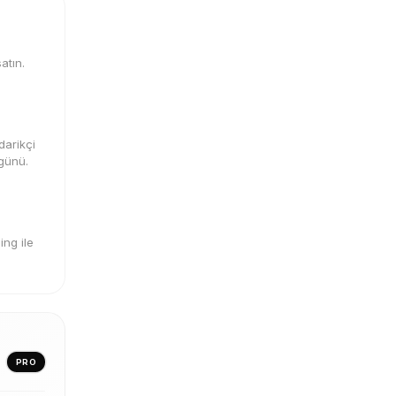
atın.
darikçi
 günü.
ng ile
PRO