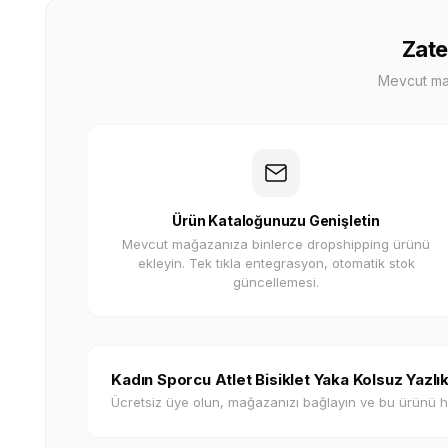
Zate
Mevcut mağa
Ürün Kataloğunuzu Genişletin
Mevcut mağazanıza binlerce dropshipping ürünü
ekleyin. Tek tıkla entegrasyon, otomatik stok
güncellemesi.
Kadın Sporcu Atlet Bisiklet Yaka Kolsuz Yazlı
Ücretsiz üye olun, mağazanızı bağlayın ve bu ürünü 