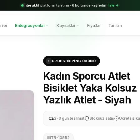
2.000+
aktif bayi · Shopify & Trendyol entegrasyonu hazır
Hemen başla →
nler
Entegrasyonlar
Kaynaklar
Fiyatlar
Tanıtım
DROPSHIPPING ÜRÜNÜ
Kadın Sporcu Atlet
Bisiklet Yaka Kolsuz
Yazlık Atlet - Siyah
2-3 gün teslimat
Stoksuz satış
Ücretsiz ka
TR-10852