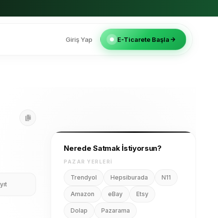
Giriş Yap
E-Ticarete Başla
Nerede Satmak İstiyorsun?
PAZAR YERLERI
Trendyol
Hepsiburada
N11
yıt
Amazon
eBay
Etsy
Dolap
Pazarama