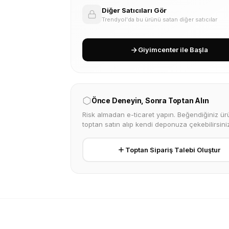
Diğer Satıcıları Gör
Trendyol'da bu ürünü satan diğer satıcılar
Giyimcenter ile Başla
Önce Deneyin, Sonra Toptan Alın
Risk almadan e-ticaret yapın. Beğendiğiniz ürü
toptan satın alıp kendi deponuza çekebilirsiniz
Toptan Sipariş Talebi Oluştur