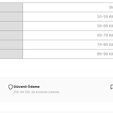
Sl
50-59 Ki
59-69 Ki
69-79 Ki
79-89 Ki
89-99 Ki
Güvenli Ödeme
256-bit SSL ile korunan ödeme