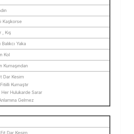
dın
illi Kaşkorse
 , Kış
 Balıkcı Yaka
n Kol
n Kumaşından
it Dar Kesim
itiilli Kumaştır
ü Her Hulukarde Sarar
Anlamına Gelmez
mFit Dar Kesim