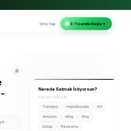
Giriş Yap
E-Ticarete Başla
e
Nerede Satmak İstiyorsun?
 -
PAZAR YERLERI
Trendyol
Hepsiburada
N11
Amazon
eBay
Etsy
yıt
Dolap
Pazarama