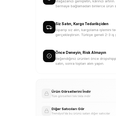
Mağazanızı genişletin, kârınızı artırın.
Sermaye bağlamadan binlerce ürün s
Siz Satın, Kargo Tedarikçiden
Siparişi siz alın, kargolama işlemini te
gerçekleştirsin. Türkiye geneli 2-3 iş
Önce Deneyin, Risk Almayın
Beğendiğiniz ürünleri önce dropshippi
satın, sonra toptan alım yapın.
Ürün Görsellerini İndir
Tüm görselleri tek tıkla indir
Diğer Satıcıları Gör
Trendyol'da bu ürünü satan diğer satıcılar