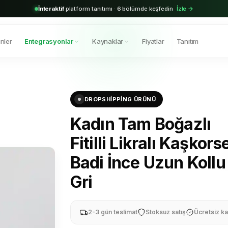
2.000+
aktif bayi · Shopify & Trendyol entegrasyonu hazır
Hemen başla →
nler
Entegrasyonlar
Kaynaklar
Fiyatlar
Tanıtım
DROPSHIPPING ÜRÜNÜ
Kadın Tam Boğazlı
Fitilli Likralı Kaşkors
Badi İnce Uzun Kollu
Gri
2-3 gün teslimat
Stoksuz satış
Ücretsiz ka