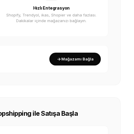
Hızlı Entegrasyon
Shopify, Trendyol, ikas, Shopier ve daha fazlası.
Dakikalar içinde mağazanızı bağlayın.
Mağazamı Bağla
ropshipping ile Satışa Başla