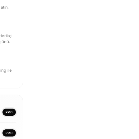
atın.
darikçi
 günü.
ng ile
PRO
PRO