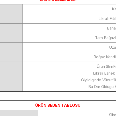
Ka
Likrali Fit
Bahar
Tam Bağazlı
Uzu
Boğaz Kendi
Ürün SlimF
Likralı Esnek F
Giyildiginde Vücut'
Bu Dar Oldugu 
ÜRÜN BEDEN TABLOSU
Sli