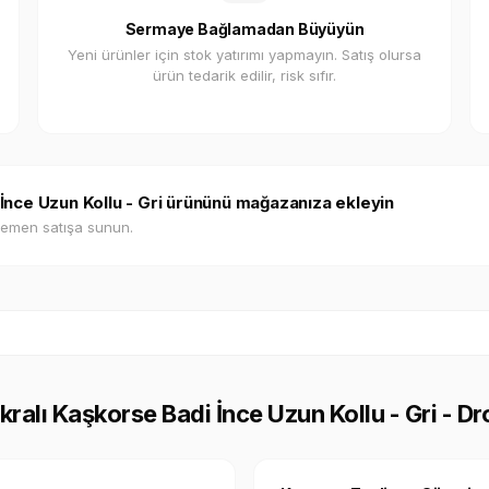
Sermaye Bağlamadan Büyüyün
Yeni ürünler için stok yatırımı yapmayın. Satış olursa
ürün tedarik edilir, risk sıfır.
i İnce Uzun Kollu - Gri ürününü mağazanıza ekleyin
hemen satışa sunun.
ikralı Kaşkorse Badi İnce Uzun Kollu - Gri - D