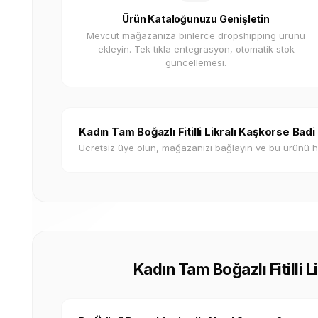
Ürün Kataloğunuzu Genişletin
Mevcut mağazanıza binlerce dropshipping ürünü
ekleyin. Tek tıkla entegrasyon, otomatik stok
güncellemesi.
Kadın Tam Boğazlı Fitilli Likralı Kaşkorse Bad
Ücretsiz üye olun, mağazanızı bağlayın ve bu ürünü 
Kadın Tam Boğazlı Fitilli L