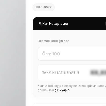
TR-9077
Kar Hesaplayıcı
Eklemek İstediğin Kar
XX,X
TAHMINI SATIŞ FIYATIN
Karınızı belirleyip satış fiyatınızı hesaplayın. Detayl
görmek için
giriş yapın
.