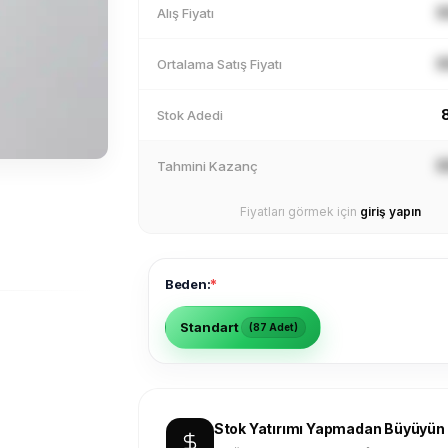
X
Alış Fiyatı
X
Ortalama Satış Fiyatı
Stok Adedi
X
Tahmini Kazanç
Fiyatları görmek için
giriş yapın
*
Beden:
Standart
(87 Adet)
Stok Yatırımı Yapmadan Büyüyün