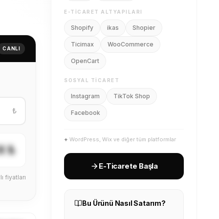
E-TICARET ALTYAPILARI
Shopify
ikas
Shopier
Ticimax
WooCommerce
CANLI
OpenCart
SOSYAL TICARET
Instagram
TikTok Shop
₺
Facebook
+
WordPress, Wix ve diğer tüm platformlar
X ₺
E-Ticarete Başla
ı fiyatları
Bu Ürünü Nasıl Satarım?