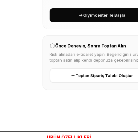
Giyimcenter ile Başla
Önce Deneyin, Sonra Toptan Alın
Risk almadan e-ticaret yapın. Beğendiğiniz ürü
toptan satın alıp kendi deponuza çekebilirsiniz
Toptan Sipariş Talebi Oluştur
ÜRÜN ÖZELLİKLERİ