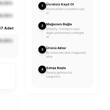
X,XX ₺
Ücretsiz Kayıt Ol
1
Giyimcenter'a ücretsiz üye
ol
X,XX ₺
Mağazanı Bağla
2
87 Adet
Shopify, Trendyol veya
diğer platformunu entegre
et
X,XX ₺
Ürünü Aktar
3
Bu ürünü tek tıkla mağazana
ekle
Satışa Başla
4
Sipariş gelince biz
kargolarız