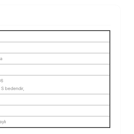
a
36
 S bedendir,
ylı