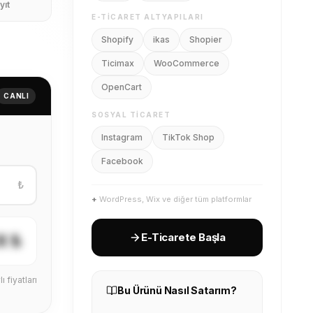
yıt
E-TICARET ALTYAPILARI
Shopify
ikas
Shopier
Ticimax
WooCommerce
OpenCart
CANLI
SOSYAL TICARET
Instagram
TikTok Shop
Facebook
₺
+
WordPress, Wix ve diğer tüm platformlar
X ₺
E-Ticarete Başla
ı fiyatları
Bu Ürünü Nasıl Satarım?