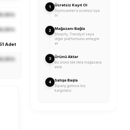
Ücretsiz Kayıt Ol
1
Giyimcenter'a ücretsiz üye
X,XX ₺
ol
Mağazanı Bağla
X,XX ₺
2
Shopify, Trendyol veya
diğer platformunu entegre
et
51 Adet
Ürünü Aktar
X,XX ₺
3
Bu ürünü tek tıkla mağazana
ekle
Satışa Başla
4
Sipariş gelince biz
kargolarız