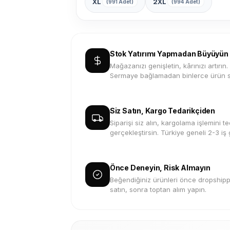
XL
2XL
(991 Adet)
(994 Adet)
Stok Yatırımı Yapmadan Büyüyün
Mağazanızı genişletin, kârınızı artırın.
Sermaye bağlamadan binlerce ürün s
Siz Satın, Kargo Tedarikçiden
Siparişi siz alın, kargolama işlemini te
gerçekleştirsin. Türkiye geneli 2-3 iş
Önce Deneyin, Risk Almayın
Beğendiğiniz ürünleri önce dropshippi
satın, sonra toptan alım yapın.