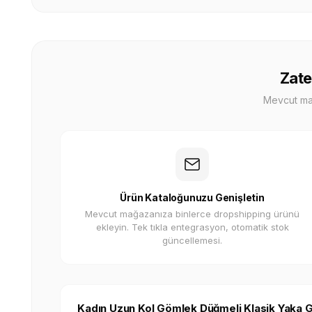
Zate
Mevcut mağa
Ürün Kataloğunuzu Genişletin
Mevcut mağazanıza binlerce dropshipping ürünü
ekleyin. Tek tıkla entegrasyon, otomatik stok
güncellemesi.
Kadın Uzun Kol Gömlek Düğmeli Klasik Yaka Gü