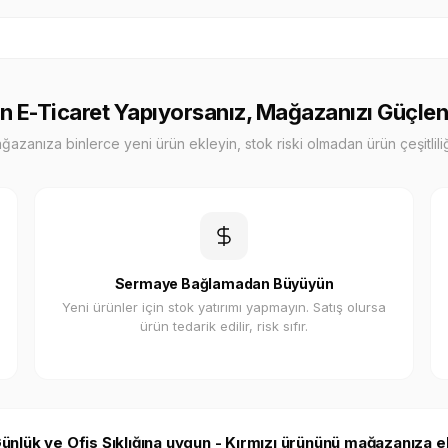
n E-Ticaret Yapıyorsanız, Mağazanızı Güçlen
zanıza binlerce yeni ürün ekleyin, stok riski olmadan ürün çeşitliliği
Sermaye Bağlamadan Büyüyün
Yeni ürünler için stok yatırımı yapmayın. Satış olursa
ürün tedarik edilir, risk sıfır.
nlük ve Ofis Şıklığına uygun - Kırmızı ürününü mağazanıza e