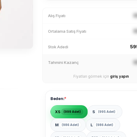
X
Alış Fiyatı
X
Ortalama Satış Fiyatı
59
Stok Adedi
X
Tahmini Kazanç
Fiyatları görmek için
giriş yapın
*
Beden:
XS
S
(999 Adet)
(995 Adet)
M
L
(986 Adet)
(986 Adet)