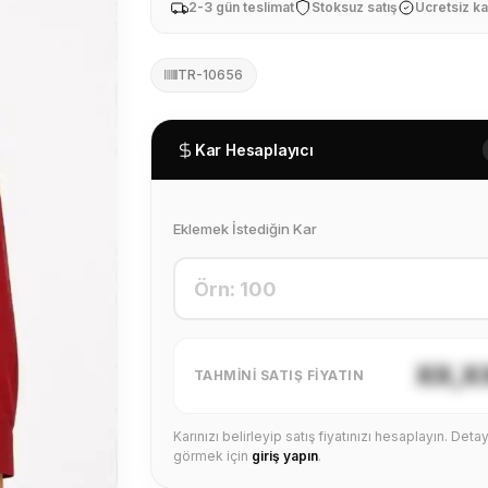
2-3 gün teslimat
Stoksuz satış
Ücretsiz ka
TR-10656
Kar Hesaplayıcı
Eklemek İstediğin Kar
XX,X
TAHMINI SATIŞ FIYATIN
Karınızı belirleyip satış fiyatınızı hesaplayın. Detayl
görmek için
giriş yapın
.