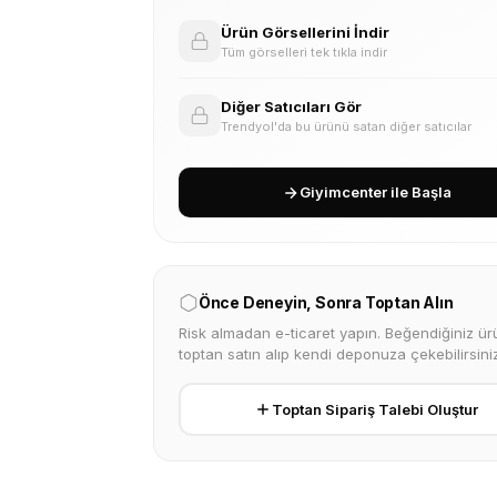
Ürün Görsellerini İndir
Tüm görselleri tek tıkla indir
Diğer Satıcıları Gör
Trendyol'da bu ürünü satan diğer satıcılar
Giyimcenter ile Başla
Önce Deneyin, Sonra Toptan Alın
Risk almadan e-ticaret yapın. Beğendiğiniz ürü
toptan satın alıp kendi deponuza çekebilirsiniz
Toptan Sipariş Talebi Oluştur