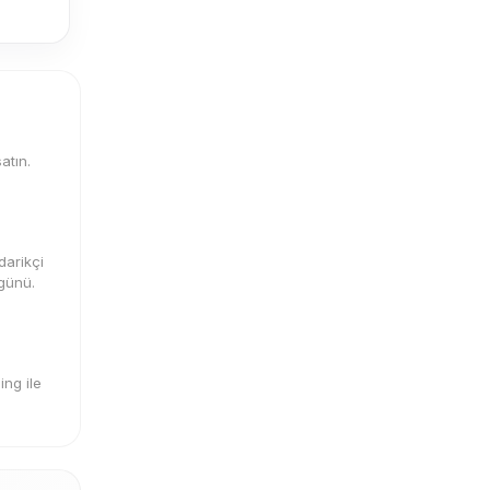
atın.
darikçi
 günü.
ng ile