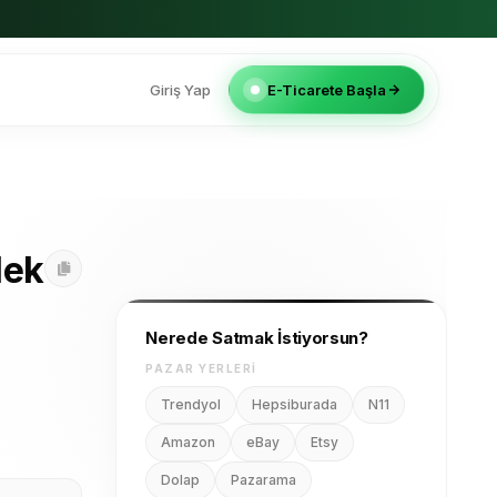
Giriş Yap
E-Ticarete Başla
lek
Nerede Satmak İstiyorsun?
PAZAR YERLERI
Trendyol
Hepsiburada
N11
Amazon
eBay
Etsy
Dolap
Pazarama