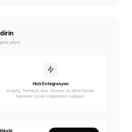
dirin
nizi artırın
Hızlı Entegrasyon
Shopify, Trendyol, ikas, Shopier ve daha fazlası.
Dakikalar içinde mağazanızı bağlayın.
kleyin