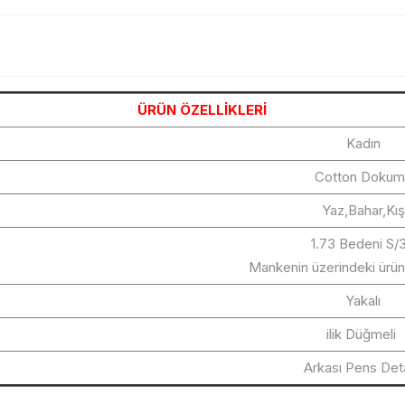
ÜRÜN ÖZELLİKLERİ
Kadın
Cotton Dokum
Yaz,Bahar,Kış
1.73 Bedeni S/
Mankenin üzerindeki ürün
Yakalı
ilik Düğmeli
Arkası Pens Deta