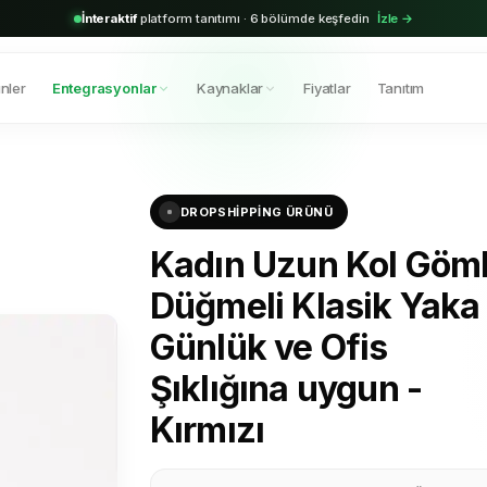
2.000+
aktif bayi · Shopify & Trendyol entegrasyonu hazır
Hemen başla →
nler
Entegrasyonlar
Kaynaklar
Fiyatlar
Tanıtım
DROPSHIPPING ÜRÜNÜ
Kadın Uzun Kol Göm
Düğmeli Klasik Yaka
Günlük ve Ofis
Şıklığına uygun -
Kırmızı