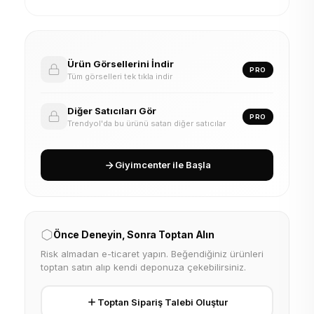
Ürün Görsellerini İndir
PRO
Tüm görselleri tek tıkla indir
Diğer Satıcıları Gör
PRO
Trendyol'da bu ürünü satan diğer satıcılar
Giyimcenter ile Başla
Önce Deneyin, Sonra Toptan Alın
Risk almadan e-ticaret yapın. Beğendiğiniz ürünleri
toptan satın alıp kendi deponuza çekebilirsiniz.
Toptan Sipariş Talebi Oluştur