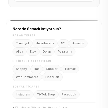
Nerede Satmak İstiyorsun?
PAZAR YERLERI
Trendyol
Hepsiburada
N11
Amazon
eBay
Etsy
Dolap
Pazarama
E-TICARET ALTYAPILARI
Shopify
ikas
Shopier
Ticimax
WooCommerce
OpenCart
SOSYAL TICARET
Instagram
TikTok Shop
Facebook
+
WordPress, Wix ve diğer tüm platformlar