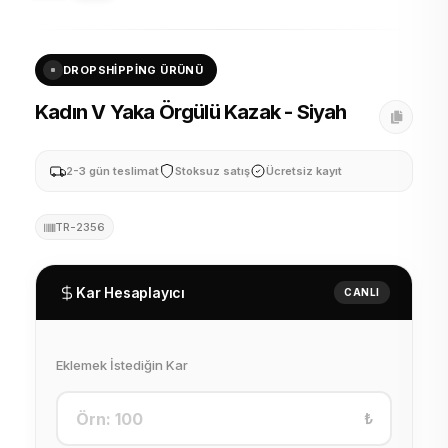
DROPSHIPPING ÜRÜNÜ
Kadın V Yaka Örgülü Kazak - Siyah
2-3 gün teslimat
Stoksuz satış
Ücretsiz kayıt
TR-2356
Kar Hesaplayıcı
CANLI
Eklemek İstediğin Kar
₺