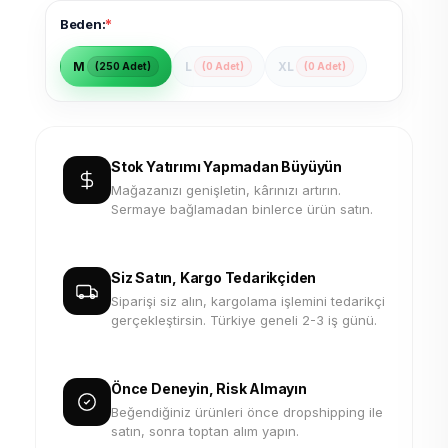
*
Beden:
M
L
XL
(250 Adet)
(0 Adet)
(0 Adet)
Stok Yatırımı Yapmadan Büyüyün
Mağazanızı genişletin, kârınızı artırın.
Sermaye bağlamadan binlerce ürün satın.
Siz Satın, Kargo Tedarikçiden
Siparişi siz alın, kargolama işlemini tedarikçi
gerçekleştirsin. Türkiye geneli 2-3 iş günü.
Önce Deneyin, Risk Almayın
Beğendiğiniz ürünleri önce dropshipping ile
satın, sonra toptan alım yapın.