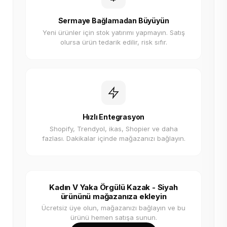
Sermaye Bağlamadan Büyüyün
Yeni ürünler için stok yatırımı yapmayın. Satış
olursa ürün tedarik edilir, risk sıfır.
Hızlı Entegrasyon
Shopify, Trendyol, ikas, Shopier ve daha
fazlası. Dakikalar içinde mağazanızı bağlayın.
Kadın V Yaka Örgülü Kazak - Siyah
ürününü mağazanıza ekleyin
Ücretsiz üye olun, mağazanızı bağlayın ve bu
ürünü hemen satışa sunun.