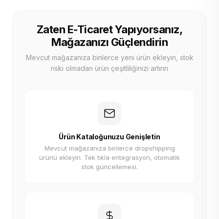
Zaten E-Ticaret Yapıyorsanız,
Mağazanızı Güçlendirin
Mevcut mağazanıza binlerce yeni ürün ekleyin, stok
riski olmadan ürün çeşitliliğinizi artırın
Ürün Kataloğunuzu Genişletin
Mevcut mağazanıza binlerce dropshipping
ürünü ekleyin. Tek tıkla entegrasyon, otomatik
stok güncellemesi.