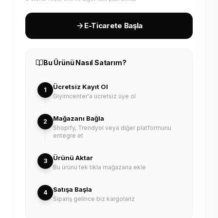
E-Ticarete Başla
Bu Ürünü Nasıl Satarım?
Ücretsiz Kayıt Ol
1
Giyimcenter'a ücretsiz üye ol
Mağazanı Bağla
2
Shopify, Trendyol veya diğer platformunu
entegre et
Ürünü Aktar
3
Bu ürünü tek tıkla mağazana ekle
Satışa Başla
4
Sipariş gelince biz kargolarız