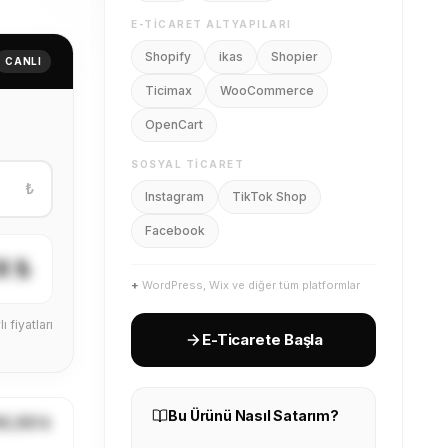
E-TICARET ALTYAPILARI
Shopify
ikas
Shopier
CANLI
Ticimax
WooCommerce
OpenCart
SOSYAL TICARET
₺
Instagram
TikTok Shop
Facebook
X ₺
+
WordPress, Wix ve diğer tüm platformlar
ı fiyatları
E-Ticarete Başla
Bu Ürünü Nasıl Satarım?
X,XX ₺