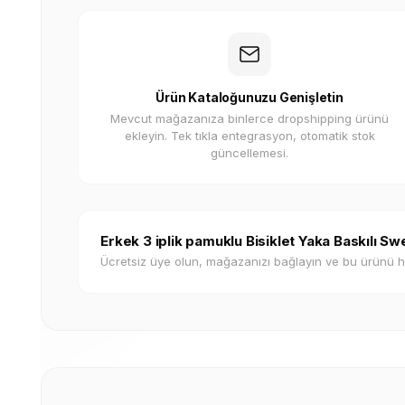
Ürün Kataloğunuzu Genişletin
Mevcut mağazanıza binlerce dropshipping ürünü
ekleyin. Tek tıkla entegrasyon, otomatik stok
güncellemesi.
Erkek 3 iplik pamuklu Bisiklet Yaka Baskılı S
Ücretsiz üye olun, mağazanızı bağlayın ve bu ürünü 