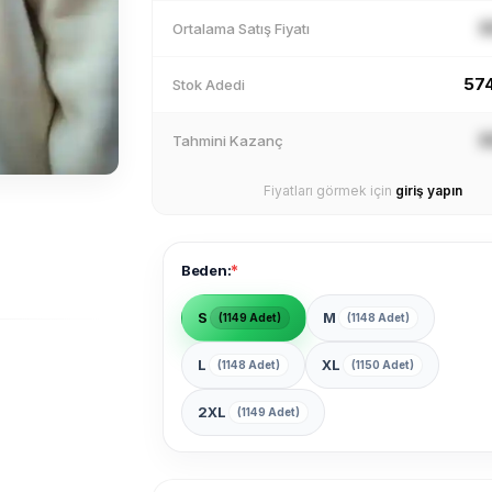
X
Ortalama Satış Fiyatı
57
Stok Adedi
X
Tahmini Kazanç
Fiyatları görmek için
giriş yapın
*
Beden:
S
M
(1149 Adet)
(1148 Adet)
L
XL
(1148 Adet)
(1150 Adet)
2XL
(1149 Adet)