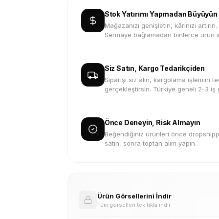
Stok Yatırımı Yapmadan Büyüyün
Mağazanızı genişletin, kârınızı artırın.
Sermaye bağlamadan binlerce ürün s
Siz Satın, Kargo Tedarikçiden
Siparişi siz alın, kargolama işlemini te
gerçekleştirsin. Türkiye geneli 2-3 iş
Önce Deneyin, Risk Almayın
Beğendiğiniz ürünleri önce dropshippi
satın, sonra toptan alım yapın.
Ürün Görsellerini İndir
Tüm görselleri tek tıkla indir