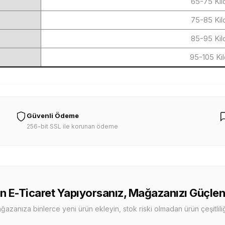
65-75 Ki
75-85 Ki
85-95 Ki
95-105 Ki
Güvenli Ödeme
256-bit SSL ile korunan ödeme
n E-Ticaret Yapıyorsanız, Mağazanızı Güçlen
zanıza binlerce yeni ürün ekleyin, stok riski olmadan ürün çeşitliliği