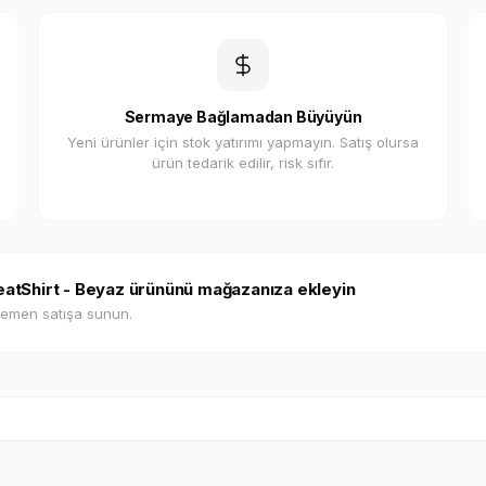
Sermaye Bağlamadan Büyüyün
Yeni ürünler için stok yatırımı yapmayın. Satış olursa
ürün tedarik edilir, risk sıfır.
weatShirt - Beyaz ürününü mağazanıza ekleyin
hemen satışa sunun.