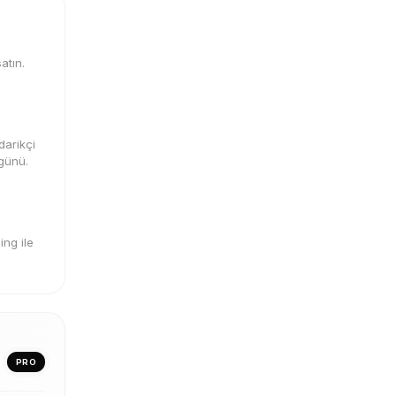
atın.
darikçi
 günü.
ng ile
PRO