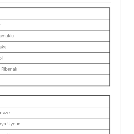
x
Pamuklu
Yaka
ol
 Ribanalı
ı
rsize
loya Uygun