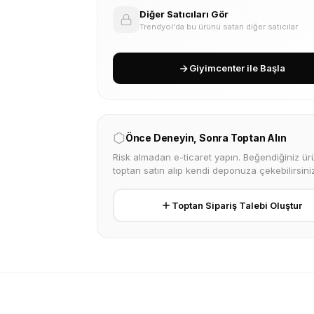
Diğer Satıcıları Gör
Trendyol'da bu ürünü satan diğer satıcılar
Giyimcenter ile Başla
Önce Deneyin, Sonra Toptan Alın
Risk almadan e-ticaret yapın. Beğendiğiniz ürü
toptan satın alıp kendi deponuza çekebilirsiniz
Toptan Sipariş Talebi Oluştur