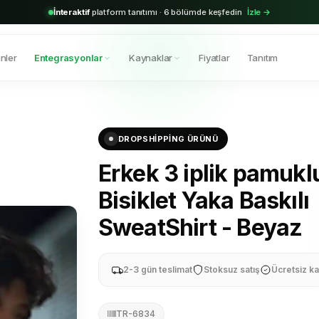
2.000+
aktif bayi · Shopify & Trendyol entegrasyonu hazır
Hemen başla →
nler
Entegrasyonlar
Kaynaklar
Fiyatlar
Tanıtım
DROPSHIPPING ÜRÜNÜ
Erkek 3 iplik pamukl
Bisiklet Yaka Baskılı
SweatShirt - Beyaz
2-3 gün teslimat
Stoksuz satış
Ücretsiz ka
TR-6834