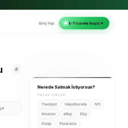
Giriş Yap
E-Ticarete Başla
u
Nerede Satmak İstiyorsun?
PAZAR YERLERI
Trendyol
Hepsiburada
N11
yıt
Amazon
eBay
Etsy
Dolap
Pazarama