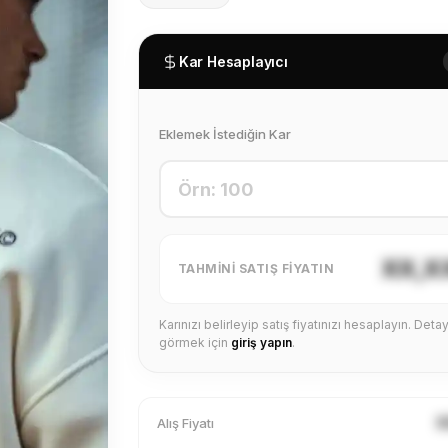
Kar Hesaplayıcı
Eklemek İstediğin Kar
XX,X
TAHMINI SATIŞ FIYATIN
Karınızı belirleyip satış fiyatınızı hesaplayın. Detayl
görmek için
giriş yapın
.
X
Alış Fiyatı