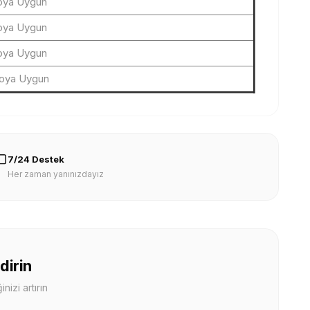
loya Uygun
loya Uygun
loya Uygun
loya Uygun
7/24 Destek
Her zaman yanınızdayız
dirin
nizi artırın