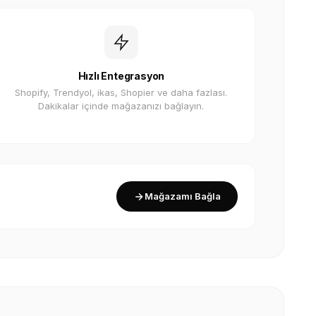
Hızlı Entegrasyon
Shopify, Trendyol, ikas, Shopier ve daha fazlası.
Dakikalar içinde mağazanızı bağlayın.
Mağazamı Bağla