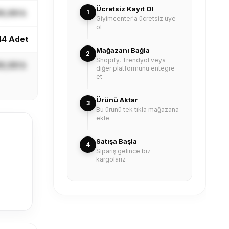
Ücretsiz Kayıt Ol
X,XX ₺
1
Giyimcenter'a ücretsiz üye
ol
44 Adet
Mağazanı Bağla
2
Shopify, Trendyol veya
X,XX ₺
diğer platformunu entegre
et
Ürünü Aktar
3
Bu ürünü tek tıkla mağazana
ekle
Satışa Başla
4
Sipariş gelince biz
kargolarız