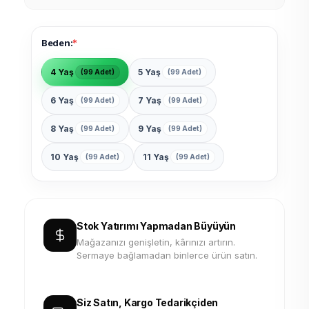
*
Beden:
4 Yaş
5 Yaş
(99 Adet)
(99 Adet)
6 Yaş
7 Yaş
(99 Adet)
(99 Adet)
8 Yaş
9 Yaş
(99 Adet)
(99 Adet)
10 Yaş
11 Yaş
(99 Adet)
(99 Adet)
Stok Yatırımı Yapmadan Büyüyün
Mağazanızı genişletin, kârınızı artırın.
Sermaye bağlamadan binlerce ürün satın.
Siz Satın, Kargo Tedarikçiden