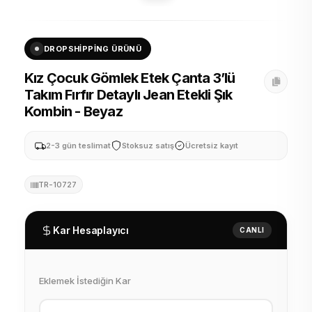
DROPSHIPPING ÜRÜNÜ
Kız Çocuk Gömlek Etek Çanta 3’lü
Takım Fırfır Detaylı Jean Etekli Şık
Kombin - Beyaz
2-3 gün teslimat
Stoksuz satış
Ücretsiz kayıt
TR-10727
Kar Hesaplayıcı
CANLI
Eklemek İstediğin Kar