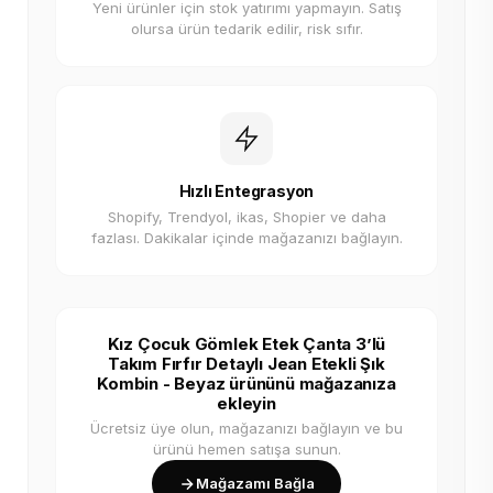
Yeni ürünler için stok yatırımı yapmayın. Satış
olursa ürün tedarik edilir, risk sıfır.
Hızlı Entegrasyon
Shopify, Trendyol, ikas, Shopier ve daha
fazlası. Dakikalar içinde mağazanızı bağlayın.
Kız Çocuk Gömlek Etek Çanta 3’lü
Takım Fırfır Detaylı Jean Etekli Şık
Kombin - Beyaz ürününü mağazanıza
ekleyin
Ücretsiz üye olun, mağazanızı bağlayın ve bu
ürünü hemen satışa sunun.
Mağazamı Bağla