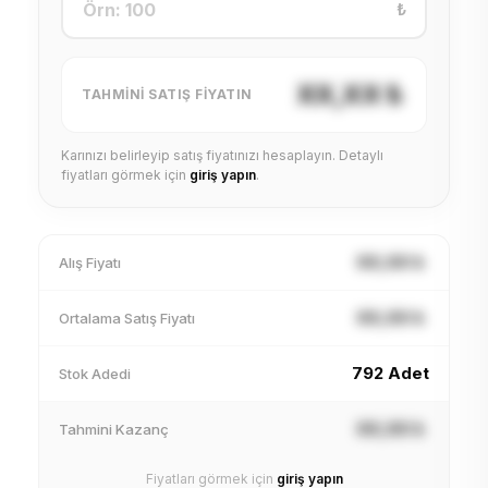
₺
XX,XX ₺
TAHMINI SATIŞ FIYATIN
Karınızı belirleyip satış fiyatınızı hesaplayın. Detaylı
fiyatları görmek için
giriş yapın
.
XX,XX ₺
Alış Fiyatı
XX,XX ₺
Ortalama Satış Fiyatı
792 Adet
Stok Adedi
XX,XX ₺
Tahmini Kazanç
Fiyatları görmek için
giriş yapın