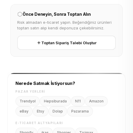
Önce Deneyin, Sonra Toptan Alın
Risk almadan e-ticaret yapın. Beğendiğiniz ürünleri
toptan satın alıp kendi deponuza çekebilirsiniz.
Toptan Sipariş Talebi Oluştur
Nerede Satmak İstiyorsun?
PAZAR YERLERI
Trendyol
Hepsiburada
N11
Amazon
eBay
Etsy
Dolap
Pazarama
E-TICARET ALTYAPILARI
Shopify
ikas
Shopier
Ticimax