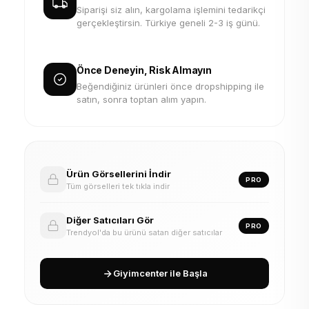
Siparişi siz alın, kargolama işlemini tedarikçi
gerçekleştirsin. Türkiye geneli 2-3 iş günü.
Önce Deneyin, Risk Almayın
Beğendiğiniz ürünleri önce dropshipping ile
satın, sonra toptan alım yapın.
Ürün Görsellerini İndir
PRO
Tüm görselleri tek tıkla indir
Diğer Satıcıları Gör
PRO
Trendyol'da bu ürünü satan diğer satıcılar
Giyimcenter ile Başla