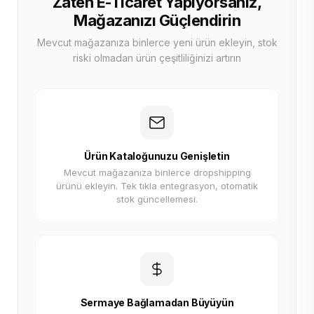
Zaten E-Ticaret Yapıyorsanız,
Mağazanızı Güçlendirin
Mevcut mağazanıza binlerce yeni ürün ekleyin, stok
riski olmadan ürün çeşitliliğinizi artırın
Ürün Kataloğunuzu Genişletin
Mevcut mağazanıza binlerce dropshipping
ürünü ekleyin. Tek tıkla entegrasyon, otomatik
stok güncellemesi.
Sermaye Bağlamadan Büyüyün