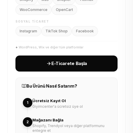
WooCommerce
OpenCart
SOSYAL TICARET
Instagram
TikTok Shop
Facebook
+
WordPress, Wix ve diğer tüm platformlar
E-Ticarete Başla
Bu Ürünü Nasıl Satarım?
Ücretsiz Kayıt Ol
1
Giyimcenter'a ücretsiz üye ol
Mağazanı Bağla
2
Shopify, Trendyol veya diğer platformunu
entegre et