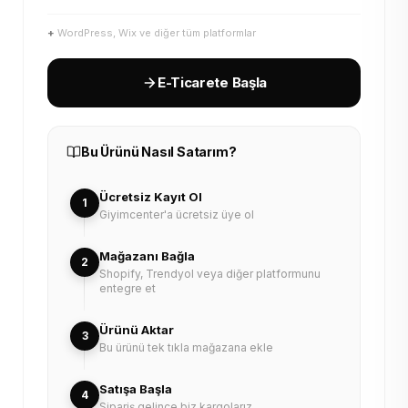
+
WordPress, Wix ve diğer tüm platformlar
E-Ticarete Başla
Bu Ürünü Nasıl Satarım?
Ücretsiz Kayıt Ol
1
Giyimcenter'a ücretsiz üye ol
Mağazanı Bağla
2
Shopify, Trendyol veya diğer platformunu
entegre et
Ürünü Aktar
3
Bu ürünü tek tıkla mağazana ekle
Satışa Başla
4
Sipariş gelince biz kargolarız