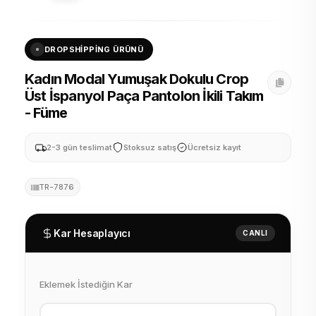
DROPSHIPPING ÜRÜNÜ
Kadın Modal Yumuşak Dokulu Crop
Üst İspanyol Paça Pantolon İkili Takım
- Füme
2-3 gün teslimat
Stoksuz satış
Ücretsiz kayıt
TR-7876
Kar Hesaplayıcı
CANLI
Eklemek İstediğin Kar