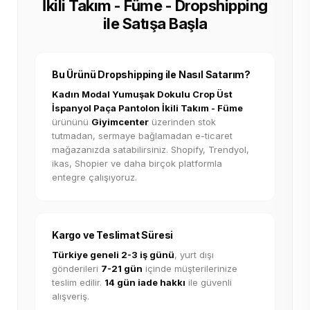
İkili Takım - Füme - Dropshipping
ile Satışa Başla
Bu Ürünü Dropshipping ile Nasıl Satarım?
Kadın Modal Yumuşak Dokulu Crop Üst
İspanyol Paça Pantolon İkili Takım - Füme
ürününü
Giyimcenter
üzerinden stok
tutmadan, sermaye bağlamadan e-ticaret
mağazanızda satabilirsiniz. Shopify, Trendyol,
ikas, Shopier ve daha birçok platformla
entegre çalışıyoruz.
Kargo ve Teslimat Süresi
Türkiye geneli 2-3 iş günü
, yurt dışı
gönderileri
7-21 gün
içinde müşterilerinize
teslim edilir.
14 gün iade hakkı
ile güvenli
alışveriş.