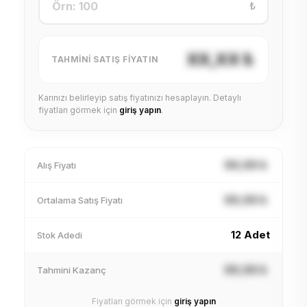
₺
XX,XX ₺
TAHMINI SATIŞ FIYATIN
Karınızı belirleyip satış fiyatınızı hesaplayın. Detaylı
fiyatları görmek için
giriş yapın
.
XX,XX ₺
Alış Fiyatı
XX,XX ₺
Ortalama Satış Fiyatı
12 Adet
Stok Adedi
XX,XX ₺
Tahmini Kazanç
Fiyatları görmek için
giriş yapın