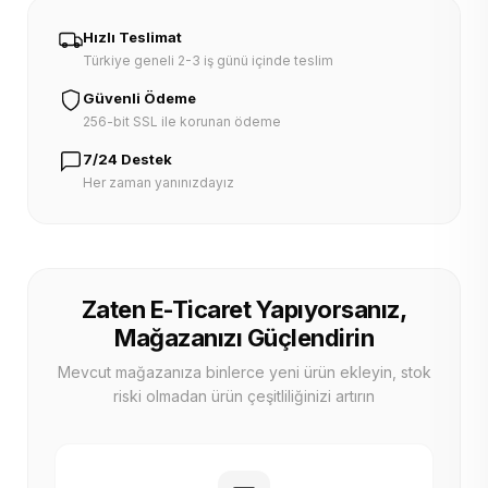
Hızlı Teslimat
Türkiye geneli 2-3 iş günü içinde teslim
Güvenli Ödeme
256-bit SSL ile korunan ödeme
7/24 Destek
Her zaman yanınızdayız
Zaten E-Ticaret Yapıyorsanız,
Mağazanızı Güçlendirin
Mevcut mağazanıza binlerce yeni ürün ekleyin, stok
riski olmadan ürün çeşitliliğinizi artırın