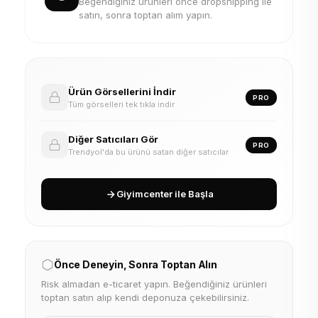
Beğendiğiniz ürünleri önce dropshipping ile
satın, sonra toptan alım yapın.
Ürün Görsellerini İndir
PRO
Tüm görselleri tek tıkla indir
Diğer Satıcıları Gör
PRO
Trendyol'da bu ürünü satan diğer satıcılar
Giyimcenter ile Başla
Önce Deneyin, Sonra Toptan Alın
Risk almadan e-ticaret yapın. Beğendiğiniz ürünleri
toptan satın alıp kendi deponuza çekebilirsiniz.