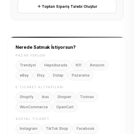
Toptan Sipariş Talebi Oluştur
Nerede Satmak İstiyorsun?
PAZAR YERLERI
Trendyol
Hepsiburada
N11
Amazon
eBay
Etsy
Dolap
Pazarama
E-TICARET ALTYAPILARI
Shopify
ikas
Shopier
Ticimax
WooCommerce
OpenCart
SOSYAL TICARET
Instagram
TikTok Shop
Facebook