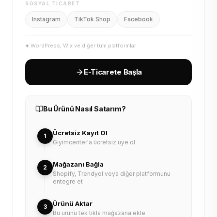
SOSYAL TICARET
Instagram
TikTok Shop
Facebook
+
WordPress, Wix ve diğer tüm platformlar
E-Ticarete Başla
Bu Ürünü Nasıl Satarım?
Ücretsiz Kayıt Ol
1
Giyimcenter'a ücretsiz üye ol
Mağazanı Bağla
2
Shopify, Trendyol veya diğer platformunu
entegre et
Ürünü Aktar
3
Bu ürünü tek tıkla mağazana ekle