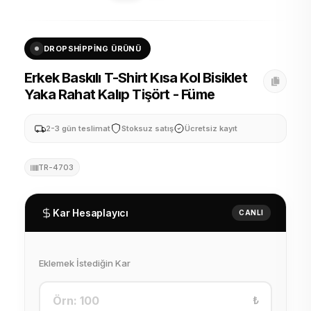
DROPSHIPPING ÜRÜNÜ
Erkek Baskılı T-Shirt Kısa Kol Bisiklet
Yaka Rahat Kalıp Tişört - Füme
2-3 gün teslimat
Stoksuz satış
Ücretsiz kayıt
TR-4703
Kar Hesaplayıcı
CANLI
Eklemek İstediğin Kar
₺