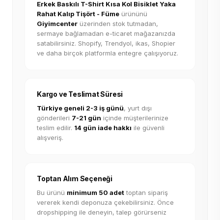
Erkek Baskılı T-Shirt Kısa Kol Bisiklet Yaka
Rahat Kalıp Tişört - Füme
ürününü
Giyimcenter
üzerinden stok tutmadan,
sermaye bağlamadan e-ticaret mağazanızda
satabilirsiniz. Shopify, Trendyol, ikas, Shopier
ve daha birçok platformla entegre çalışıyoruz.
Kargo ve Teslimat Süresi
Türkiye geneli 2-3 iş günü
, yurt dışı
gönderileri
7-21 gün
içinde müşterilerinize
teslim edilir.
14 gün iade hakkı
ile güvenli
alışveriş.
Toptan Alım Seçeneği
Bu ürünü
minimum 50 adet
toptan sipariş
vererek kendi deponuza çekebilirsiniz. Önce
dropshipping ile deneyin, talep görürseniz