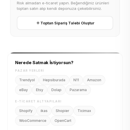
Risk almadan e-ticaret yapın. Beğendiğiniz ürünleri
toptan satın alıp kendi deponuza çekebilirsiniz.
Toptan Sipariş Talebi Oluştur
Nerede Satmak İstiyorsun?
PAZAR YERLERI
Trendyol
Hepsiburada
N11
Amazon
eBay
Etsy
Dolap
Pazarama
E-TICARET ALTYAPILARI
Shopify
ikas
Shopier
Ticimax
WooCommerce
OpenCart