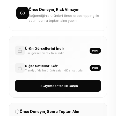
Önce Deneyin, Risk Almayın
Beğendiğiniz ürünleri önce dropshipping ile
satın, sonra toptan alım yapın.
Ürün Görsellerini İndir
PRO
Tüm görselleri tek tıkla indir
Diğer Satıcıları Gör
PRO
Trendyol'da bu ürünü satan diğer satıcılar
Giyimcenter ile Başla
Önce Deneyin, Sonra Toptan Alın