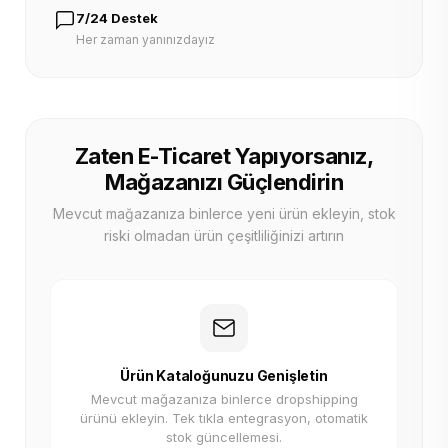
7/24 Destek
Her zaman yanınızdayız
Zaten E-Ticaret Yapıyorsanız,
Mağazanızı Güçlendirin
Mevcut mağazanıza binlerce yeni ürün ekleyin, stok
riski olmadan ürün çeşitliliğinizi artırın
Ürün Kataloğunuzu Genişletin
Mevcut mağazanıza binlerce dropshipping
ürünü ekleyin. Tek tıkla entegrasyon, otomatik
stok güncellemesi.